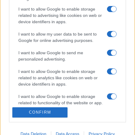
alakjaként említi a kitüntetettet. „Zombola tanárai, Orbán
I want to allow Google to enable storage
György és Jeney Zoltán kifürkészhetetlen alkotói
related to advertising like cookies on web or
device identifiers in apps.
szabadságát, illetve rigorózus szerkesztettségét vegyíti,
műveinek központi gondolata a transzcendens keresése, a
I want to allow my user data to be sent to
törekvés annak megszólaltatására hangokkal. Tanárként
Google for online advertising purposes.
érzelmileg is bevonja hallgatóit, a társművészetek között
I want to allow Google to send me
pedig igyekszik hidat verni” – olvasható a méltatásban.
personalized advertising.
I want to allow Google to enable storage
Nyitókép: Zombola Péter, fotó: Szecsődi Balázs
related to analytics like cookies on web or
device identifiers in apps.
I want to allow Google to enable storage
related to functionality of the website or app.
CONFIRM
BARTÓK-PÁSZTORY-DÍJ
KELEMEN BARNABÁS
I want to allow Google to enable storage
related to personalization.
LISZT FERENC ZENEMŰVÉSZETI EGYETEM
ZENEAKADÉMIA
Data Deletion
Data Access
Privacy Policy
I want to allow Google to enable storage