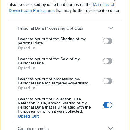
also be disclosed by us to third parties on the
IAB’s List of
Downstream Participants
that may further disclose it to other
A díjátadó szeptember 3-án lesz a Zeneakadémián.
third parties.
Please note that this website/app uses one or more Google
Personal Data Processing Opt Outs
Kelemen Barnabásról méltatásában Medveczky Ádám úgy
services and may gather and store information including but
fogalmaz: „a főiskolai növendékzenekarban láttam meg
not limited to your visit or usage behaviour. You may click to
I want to opt-out of the Sharing of my
personal data.
grant or deny consent to Google and its third-party tags to
először, a második hegedű első pultjánál ült. Mozart-áriákat
Opted In
use your data for below specified purposes in below Google
kísértünk, felfigyeltem, ahogy együtt lélegzik fúvósokkal,
consent section.
I want to opt-out of the Sale of my
szólistával. Ideális kamaramuzsikus. Nagyszerű
Personal Data.
Opted In
vonósnégyesével fantasztikus koncerteket adott.
Kérlelhetetlenül igényes, úgy is mint tanár, és mint partner.
I want to opt-out of processing my
Personal Data for Targeted Advertising.
De ez az igényesség nem erőszakos; magától értetődő
Opted In
derűvel adja át akaratát. Virtuozitás, poézis, magabiztosság
I want to opt-out of Collection, Use,
Retention, Sale, and/or Sharing of my
és alázat.”
Personal Data that Is Unrelated with the
Purposes for which it was collected.
Opted Out
Zombola Péterről Fekete Gyula írt laudációt, amelyben a
magyar zeneszerzők középgenerációjának különleges
Google consents