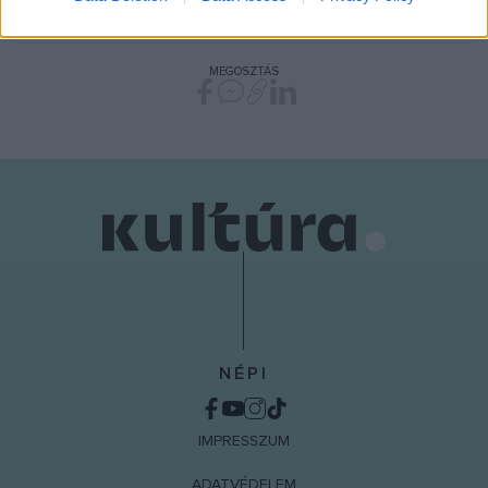
ZOMBOLA PÉTER
related to security, including authentication
functionality and fraud prevention, and other
user protection.
MEGOSZTÁS
NÉPI
IMPRESSZUM
ADATVÉDELEM