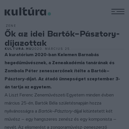
M
ZENE
Ők az idei Bartók–Pásztory-
díjazottak
KULTURA.HU
2020. MÁRCIUS 25.
A kuratórium 2020-ban Kelemen Barnabás
hegedűművésznek, a Zeneakadémia tanárának és
Zombola Péter zeneszerzőnek ítélte a Bartók–
Pásztory-díjat. Az átadó ünnepséget szeptember 3-
án tartja az egyetem.
A Liszt Ferenc Zeneművészeti Egyetem minden évben
március 25-én, Bartók Béla születésnapján hozza
nyilvánosságra a
Bartók–Pásztory-
díjjal kitüntetett két
művész – egy hangszeres zenész és egy komponista –
nevét. Az elismerést a zongoraművész-zeneszerző