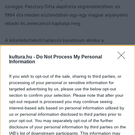
özvegye, Pásztory Ditta alapította végrendeletében, és
1984 óta minden esztendőben egy-egy magyar anyanyelvű
előadó és zeneszerző kaphatja meg.
A kitüntetettekről határozó kuratórium elnöke a
Zeneakadémia mindenkori rektora, jelenleg Dr. Vigh Andrea,
tagjai pedig az intézmény oktatói: Fekete Gyula Erkel- és
kultura.hu -
Do Not Process My Personal
Information
Bartók–Pásztory-díjas zeneszerző, tanszékvezető
egyetemi tanár, nemzetközi és tudományos
If you wish to opt-out of the sale, sharing to third parties, or
rektorhelyettes, Dr. Kutnyánszky Csaba karvezető,
processing of your personal or sensitive information for
targeted advertising by us, please use the below opt-out
tanszékvezető egyetemi tanár, oktatási rektorhelyettes,
section to confirm your selection. Please note that after your
Onczay Csaba Kossuth-díjas gordonkaművész, professor
opt-out request is processed you may continue seeing
emeritus, Medveczky Ádám Kossuth-díjas karmester,
interest-based ads based on personal information utilized by
us or personal information disclosed to third parties prior to
címzetes egyetemi tanár, Hőna Gusztáv Liszt-díjas
your opt-out. You may separately opt-out of the further
harsonaművész, professor emeritus, valamint Dráfi Kálmán
disclosure of your personal information by third parties on the
Liszt-díjas zongoraművész, tanszékvezető egyetemi tanár.
IAB’s list of downstream participants. This information may