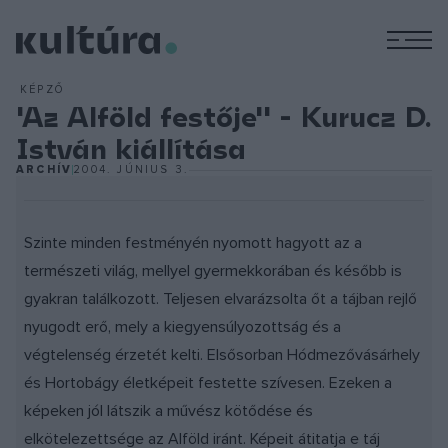
M
KÉPZŐ
'Az Alföld festője'' - Kurucz D.
István kiállítása
ARCHÍV
2004. JÚNIUS 3.
Szinte minden festményén nyomott hagyott az a
természeti világ, mellyel gyermekkorában és később is
gyakran találkozott. Teljesen elvarázsolta őt a tájban rejlő
nyugodt erő, mely a kiegyensúlyozottság és a
végtelenség érzetét kelti. Elsősorban Hódmezővásárhely
és Hortobágy életképeit festette szívesen. Ezeken a
képeken jól látszik a művész kötődése és
elkötelezettsége az Alföld iránt. Képeit átitatja e táj