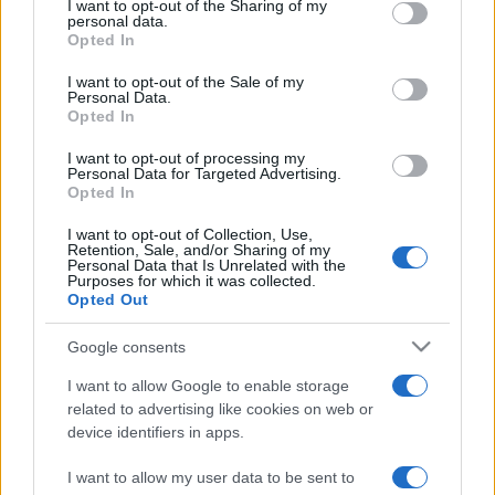
not limited to your visit or usage behaviour. You may click to
I want to opt-out of the Sharing of my
personal data.
Gubások
grant or deny consent to Google and its third-party tags to
Opted In
use your data for below specified purposes in below Google
consent section.
I want to opt-out of the Sale of my
Personal Data.
Opted In
Kurucz D. István képei láttán az ember belefeledkezik az
idő múlásába, elfelejti a rohanó élet gondjait. Alkotásai
I want to opt-out of processing my
Personal Data for Targeted Advertising.
egy parányi szigetet jelentenek, ahol mindenki
Opted In
megtalálhatja saját nyugalmát. Festményei olyannyira
I want to opt-out of Collection, Use,
élethűen tárják szemünk elé a táj és közösségének
Retention, Sale, and/or Sharing of my
Personal Data that Is Unrelated with the
mindennapjait, hogy aki még sosem járt az Alföldön,
Purposes for which it was collected.
Opted Out
ezután majd odakívánkozik.
Ezek a művek felhívják figyelmünket napjaink legnagyobb
Google consents
kérdésére, természeti környezetünk védelmének
I want to allow Google to enable storage
problémájára is. Megmutatják ugyanis, hogy mit
related to advertising like cookies on web or
device identifiers in apps.
veszíthetünk, ha nem vigyázunk meglévő értékeinkre, ha
természeti világunk megőrzését nem vesszük komolyan.
I want to allow my user data to be sent to