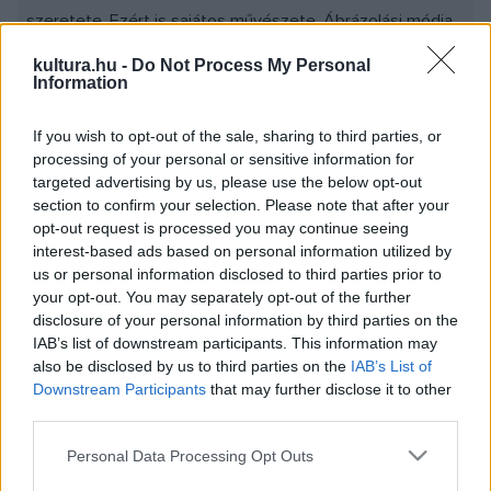
szeretete. Ezért is sajátos művészete. Ábrázolási módja
tele van érzelmekkel és emlékekkel, melyek sajátosan
kultura.hu -
Do Not Process My Personal
jelenítik meg a pusztát; például képein az ég felhő nélküli,
Information
inkább vékony fátyolként jelenik meg, ami ellensúlyozza a
If you wish to opt-out of the sale, sharing to third parties, or
föld részletesebb ábrázolását. Szinte minden fűszálat,
processing of your personal or sensitive information for
tócsát aprólékosan, nagy gonddal jelenített meg.
targeted advertising by us, please use the below opt-out
section to confirm your selection. Please note that after your
opt-out request is processed you may continue seeing
Nemcsak tájképeket, hanem a tájban élő embert, többek
interest-based ads based on personal information utilized by
között például a csikóst és a juhászt is megfestette, akik
us or personal information disclosed to third parties prior to
nem hősök, mindennapi emberek. Figurái tökéletesen
your opt-out. You may separately opt-out of the further
disclosure of your personal information by third parties on the
visszaadják azt az életformát, hangulatot,
IAB’s list of downstream participants. This information may
mozdulatlanságot és néhol kiábrándultságot, melyet az
also be disclosed by us to third parties on the
IAB’s List of
ott élők képviselnek.
Downstream Participants
that may further disclose it to other
third parties.
Please note that this website/app uses one or more Google
Personal Data Processing Opt Outs
services and may gather and store information including but