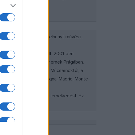
-rontóban három hónapja elhunyt művész,
tattuk be.
és most végre megvalósult. 2001-ben
t - akit talán jobban ismernek Prágában,
t 1936-tól Budapesten, a Műcsarnoktól, a
en, Milánó, London, Bologna, Madrid, Monte-
ést, meghurcoltatást és felemelkedést. Ez
sef
festőművészé.