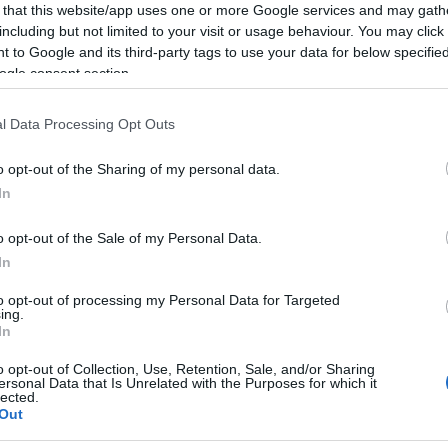
 that this website/app uses one or more Google services and may gath
 II. kerületben, a Kereskedelmi és Hitelbank galériájának megsze
including but not limited to your visit or usage behaviour. You may click 
el, a Budapest Hilton dominikánus kerengője, a British Telecom 
 to Google and its third-party tags to use your data for below specifi
tatása itthon, Tokióban és Cannes-ban.
ogle consent section.
l Data Processing Opt Outs
o opt-out of the Sharing of my personal data.
ai részlegének élén olyan vezető áll
Graham Douglas
személyébe
In
ett fontosnak tartja a művészet szerepét, jelenlétét és súlyát az 
o opt-out of the Sale of my Personal Data.
a szorul, és bemutatkozási lehetőséget kell neki adni. Ez persz
In
yház, az állam, az arisztokrácia és később a nagyvállalatok és a 
inkig.
to opt-out of processing my Personal Data for Targeted
ing.
észet támogatásában a Bank Center igazgatója,
Subasitz Mihály
.
In
t, Breznay Pál, Balla Attila, Kentaur, Székács Zoltán, Nagy Gáb
o opt-out of Collection, Use, Retention, Sale, and/or Sharing
ersonal Data that Is Unrelated with the Purposes for which it
mond, Gál Gregor
és az Abádszalóki Nemzetközi Művésztelep alk
lected.
is kapcsolódtunk:
Sebastian Danion
, fiatal francia festőművész é
Out
ész 19 litográfiáját (a Cirkusz-sorozatból) és 34 szerigráfiáját (a