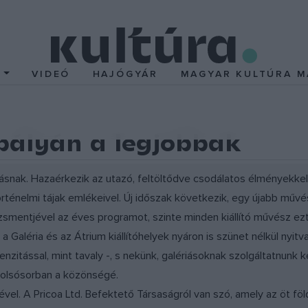
T
VIDEÓ
HAJÓGYÁR
MAGYAR KULTÚRA M
pályán a legjobbak
ásnak. Hazaérkezik az utazó, feltöltődve csodálatos élményekkel, a
történelmi tájak emlékeivel. Új időszak következik, egy újabb művé
smentjével az éves programot, szinte minden kiállító művész ezt
Galéria és az Átrium kiállítóhelyek nyáron is szünet nélkül nyitva 
nzitással, mint tavaly -, s nekünk, galériásoknak szolgáltatnunk 
tolsósorban a közönségé.
ével. A Pricoa Ltd. Befektető Társaságról van szó, amely az öt fö