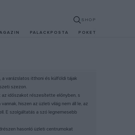
SHOP
AGAZIN
PALACKPOSTA
POKET
 varázslatos itthoni és külföldi tájak
szeti szezon.
 az időszakot részesítette előnyben, s
vannak, hiszen az üzleti világ nem áll le, az
kell. E szolgáltatás a szó legnemesebb
ldrészen hasonló üzleti centrumokat