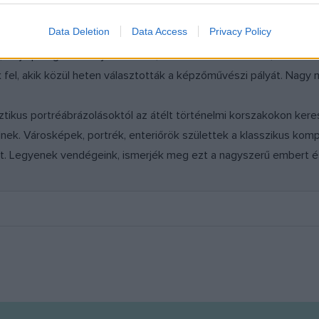
Data Deletion
Data Access
Privacy Policy
, majd pedig a családját. Kiderült, nemcsak mint művész, mint em
 fel, akik közül heten választották a képzőművészi pályát. Nag
ikus portréábrázolásoktól az átélt történelmi korszakokon kereszt
nek. Városképek, portrék, enteriőrök születtek a klasszikus kom
et. Legyenek vendégeink, ismerjék meg ezt a nagyszerű embert é