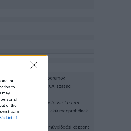
sében; tanácsadással, programok
sonal or
A. Galéria néven, ahol a XIX. század
ection to
ou may
 personal
 Kádár Béla
, vagy épp
Toulouse-Lautrec
out of the
enerációja is helyet kap, akik megpróbálnak
 downstream
B’s List of
örténet), lakásgaléria, a művelődési központ