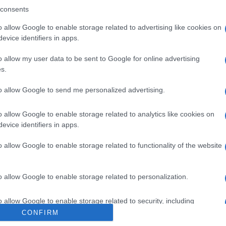
consents
yéből.
o allow Google to enable storage related to advertising like cookies on
evice identifiers in apps.
o allow my user data to be sent to Google for online advertising
önleges gyűjtemény került a falakra, amelynek aktualitását a To
s.
it első feleségének,
Zemplényi Magdának
a képeivel együtt mu
 számomra a mostani kiállítás megszervezése. Régóta tervezzük, 
to allow Google to send me personalized advertising.
családot, amelynek családfőjét, a nemzetközileg elismert mester
o allow Google to enable storage related to analytics like cookies on
ikerült a közönség elé tárni egy életmű-kiállítás kapcsán. Munkái
evice identifiers in apps.
tős nagyvárosáig (Párizs, Lyon, Düsseldorf, Hannover, Köln, Münch
o allow Google to enable storage related to functionality of the website
ok köz- és magángyűjteményeiben megtalálhatók alkotásai.
ölel két világháborút, újabbnál újabb rendszerváltásokat, nélkülöz
ről van szó. Tipikus magyar értelmiségi sors az övé,
Breznay Józ
o allow Google to enable storage related to personalization.
o allow Google to enable storage related to security, including
cation functionality and fraud prevention, and other user protection.
CONFIRM
Egy szép Toulouse - Lautrec a Církusz - sorozatból