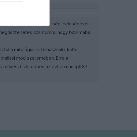
ber is fantasztikus egyéniség. Feleségével,
y megtiszteltetés számomra, hogy bizalmába
ül a mitológiát is felhasználó, költői
ponálási mód szellemében. Erre a
s művészt, aki ebben az évben ünnepli 87.