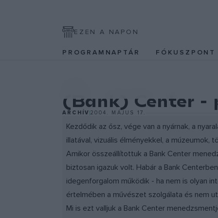
EZEN A NAPON
PROGRAMNAPTÁR
FÓKUSZPON
KÉPZŐ
(Bank) Center - 
ARCHÍV
2004. MÁJUS 17.
Kezdődik az ősz, vége van a nyárnak, a nyaral
illatával, vizuális élményekkel, a múzeumok, 
Amikor összeállítottuk a Bank Center menedz
biztosan igazuk volt. Habár a Bank Centerben a 
idegenforgalom működik - ha nem is olyan inte
értelmében a művészet szolgálata és nem u
Mi is ezt valljuk a Bank Center menedzsmentj