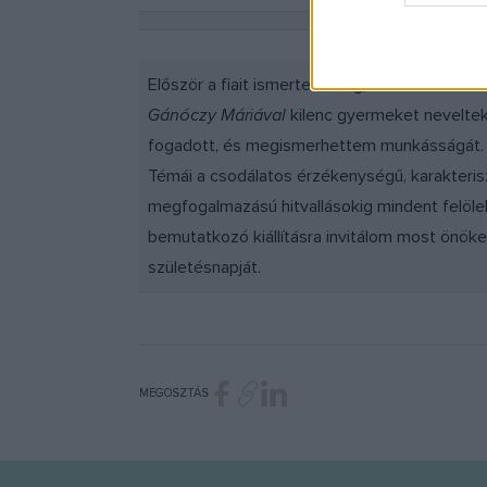
Először a fiait ismertem meg,
Andrást
és
Pált
Gánóczy Máriával
kilenc gyermeket neveltek
fogadott, és megismerhettem munkásságát.
Témái a csodálatos érzékenységű, karakteriszt
megfogalmazású hitvallásokig mindent felölel
bemutatkozó kiállításra invitálom most önök
születésnapját.
MEGOSZTÁS