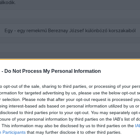
lkodik.
Egy - egy remekmű Bereznay József különböző korszakaiból
 -
Do Not Process My Personal Information
óta velük dolgozhatom a nagy kiállítótér, az Átrium működteté
to opt-out of the sale, sharing to third parties, or processing of your per
val. 2003. január 2-ától pedig megnyithattam a galériámat Szalóky 
formation for targeted advertising by us, please use the below opt-out s
r selection. Please note that after your opt-out request is processed y
z érdeklődők számára.
eing interest-based ads based on personal information utilized by us or
él, Iványi Grünwald Béla, Mednyánszky László, Scheiber Hugó,
disclosed to third parties prior to your opt-out. You may separately opt-
jelenthetnek különlegességet. Persze azon fiatal festőművészek g
losure of your personal information by third parties on the IAB’s list of
. This information may also be disclosed by us to third parties on the
IA
sok esetben meglepőt hozni a mai kortárs festőművészetbe.
Participants
that may further disclose it to other third parties.
rc előzte meg ezt az időszakot. Sok év tanítás (rajz, művészett