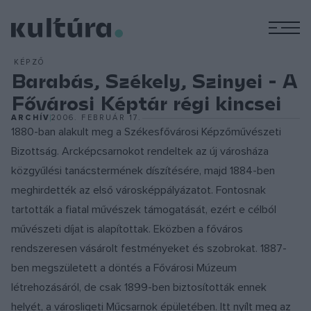
M
KÉPZŐ
Barabás, Székely, Szinyei - A
Fővárosi Képtár régi kincsei
ARCHÍV
2006. FEBRUÁR 17.
1880-ban alakult meg a Székesfővárosi Képzőművészeti
Bizottság. Arcképcsarnokot rendeltek az új városháza
közgyűlési tanácstermének díszítésére, majd 1884-ben
meghirdették az első városképpályázatot. Fontosnak
tartották a fiatal művészek támogatását, ezért e célból
művészeti díjat is alapítottak. Eközben a főváros
rendszeresen vásárolt festményeket és szobrokat. 1887-
ben megszületett a döntés a Fővárosi Múzeum
létrehozásáról, de csak 1899-ben biztosították ennek
helyét, a városligeti Műcsarnok épületében. Itt nyílt meg az