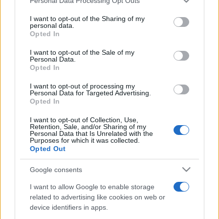
Personal Data Processing Opt Outs
services and may gather and store information including but
Galéria gyűjteményének alapja. A korábbi Székesfővárosi
not limited to your visit or usage behaviour. You may click to
I want to opt-out of the Sharing of my
Képtár ilyen módon megszűnt, de a gyűjtés, vásárlás
personal data.
grant or deny consent to Google and its third-party tags to
Opted In
folytatódott és 1959-ben létrejött a Fővárosi
use your data for below specified purposes in below Google
consent section.
Képzőművészeti Gyűjtemény, mely a Kiscelli Múzeumban
I want to opt-out of the Sale of my
Personal Data.
kapott helyet. A sok tulajdonosváltás, az anyag
Opted In
bemutatásának nehézségei tehát meghatározták a
I want to opt-out of processing my
gyűjtemény sorsát. A Fővárosi Képtár állandó kiállításának
Personal Data for Targeted Advertising.
Opted In
legszebb, legértékesebb darabjai a XIX. század és a XX.
század fordulójáról származnak. A Kiscelli Múzeum újkori
I want to opt-out of Collection, Use,
Retention, Sale, and/or Sharing of my
várostörténeti állandó kiállítását is gazdagítja jó néhány
Personal Data that Is Unrelated with the
Purposes for which it was collected.
kiváló festmény. Így is képek százai rejtőzködnek a raktárak
Opted Out
mélyén. Közülük néhány időről-időre felbukkan ugyan hazai
Google consents
vagy külföldi időszaki kiállításokon, mégis sok olyan
I want to allow Google to enable storage
remekmű, vagy egyszerűen csak a magyar festészet
related to advertising like cookies on web or
történetének ismeretéhez nélkülözhetetlen alkotás marad
device identifiers in apps.
ismeretlen, a közönség és a szakma számára, hogy