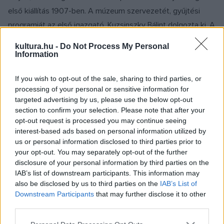
első kiállítás 1907-ben. A múzeum szervezetét, gyűjtési
programját az első igazgató, Kuzsinszky Bálint dolgozta ki. A
római (aquincumi) kori régészeti leletek mellett
kultura.hu -
Do Not Process My Personal
várostörténeti emlékek, a képtár és könyvtár gyűjteményei
Information
alkották az intézmény egészét. 1912-től - Csánky Dénes
If you wish to opt-out of the sale, sharing to third parties, or
igazgatósága idején - az addigi történeti koncepciót
processing of your personal or sensitive information for
esztétikai szempontok váltották föl a képzőművészeti
targeted advertising by us, please use the below opt-out
vásárlások tekintetében. Mivel a műtárgyak száma
section to confirm your selection. Please note that after your
opt-out request is processed you may continue seeing
folyamatosan emelkedett, bemutatásuk helyéül további
interest-based ads based on personal information utilized by
megoldásokat kellett keresni, ezért 1928-ban a főváros
us or personal information disclosed to third parties prior to
megvásárolta a Károlyi palotát, és a Székesfővárosi Képtár
your opt-out. You may separately opt-out of the further
disclosure of your personal information by third parties on the
első kiállítását itt mutatták be 1933 októberében. A második
IAB’s list of downstream participants. This information may
világháborút követően 1945-ben ismét megnyílt a Képtár.
also be disclosed by us to third parties on the
IAB’s List of
1953-ban állami tulajdonba vették a Fővárosi Képtár
Downstream Participants
that may further disclose it to other
third parties.
gyűjteményét, mely a Szépművészeti Múzeum magyar
művészeti anyagával együtt lett az alakuló Magyar Nemzeti
Please note that this website/app uses one or more Google