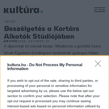
M
KÉPZŐ
Beszélgetés a Kortárs
Alkotók Stúdiójában
ARCHÍV
2006. OKTÓBER 20.
A díjazottak és műveik listája: 1.Műalkotás a gödöllői Szent
István Egyetem új kollégiumi épületének gyalogos hídján:
Komoróczky Tamás, Szabó Zoltán és Németh Zsuzsanna:
kultura.hu -
Do Not Process My Personal
Energia-hullámzás 2.Műtárgy, ill. műtárgyegyüttes a
Information
szombathelyi Berzsenyi Dániel Főiskola új
könyvtárépületéhez: Németh Hajnal: Fény és kozmikus
If you wish to opt-out of the sale, sharing to third parties, or
processing of your personal or sensitive information for
sugárzás? Sebők Éva: Fényjáték; ill. Másik térben 3.Szobor, ill.
targeted advertising by us, please use the below opt-out
szoboregyüttes a gyöngyösi Károly Róbert Főiskola új
section to confirm your selection. Please note that after your
diákotthonához: Carrot csoport (Bálványos Levente, Fóti
opt-out request is processed you may continue seeing
interest-based ads based on personal information utilized by
Lázár, Varga György): Répaföld, avagy Gulliver Gyöngyösön