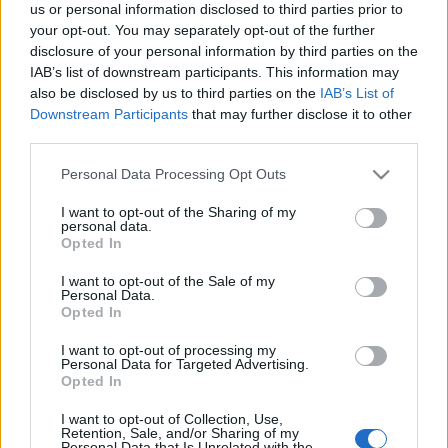
us or personal information disclosed to third parties prior to
4.Műtárgy, ill. műtárgyegyüttes a Semmelweis Egyetem
your opt-out. You may separately opt-out of the further
Fogorvos-tudományi Karának új épületéhez: Gál András:
disclosure of your personal information by third parties on the
IAB’s list of downstream participants. This information may
Who's Afraid of Yellow? 5.Műtárgy, valamint díszkút a
also be disclosed by us to third parties on the
IAB’s List of
Dunaújvárosi Főiskola új épületéhez: Dombormű: Garmada
Downstream Participants
that may further disclose it to other
csoport (Nagy György Kálmán, Kovách Gergő, Békési László,
third parties.
Kotormán Róbert): Disznótorony; Díszkút: Ginkgo Design
Please note that this website/app uses one or more Google
Personal Data Processing Opt Outs
(Pataki Mátyás, Weichinger Miklós): Üvegház 6.Műtárgy, ill.
services and may gather and store information including but
not limited to your visit or usage behaviour. You may click to
I want to opt-out of the Sharing of my
műtárgyegyüttes a Budapesti Műszaki Főiskola új
personal data.
grant or deny consent to Google and its third-party tags to
Opted In
épületéhez: Köves Éva: Dinamikus csendélet A rendezvény
use your data for below specified purposes in below Google
helyszíne: K.A.S. Galéria, 1056 Budapest, Váci u. 36.
consent section.
I want to opt-out of the Sale of my
Personal Data.
Opted In
I want to opt-out of processing my
MEGOSZTÁS
Personal Data for Targeted Advertising.
Opted In
I want to opt-out of Collection, Use,
Retention, Sale, and/or Sharing of my
Personal Data that Is Unrelated with the