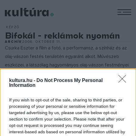
M
KÉPZŐ
Bifokál - reklámok nyomán
ARCHÍV
2006. OKTÓBER 11.
Csurka Eszter a film a fotó, a performansz, a színház és az
olaj-vászon festés területén egyaránt alkot. Művészeti
eszközei, a látszólag hagyományos olaj-vászon festményei
valójában sajátos technika révén születnek, számítógépen
kultura.hu -
Do Not Process My Personal
először átalakítja saját fényképeit, majd vászonra nyomatja,
Information
végül átfesti. Szépfalvi Ágnes sokkal inkább közérthető
mondanivalóval áll a közönség elé, ami figuratív, narratív
If you wish to opt-out of the sale, sharing to third parties, or
processing of your personal or sensitive information for
festményeiben ölt képi alakot. Műveinek forrása a média:
targeted advertising by us, please use the below opt-out
reklámokból, filmekből és magazinokból választja ki
section to confirm your selection. Please note that after your
motívumait, amelyek középpontjában egy vagy több nőalak
opt-out request is processed you may continue seeing
interest-based ads based on personal information utilized by
áll. A média képvilágára jellemző sztereotípiákat fenntartva