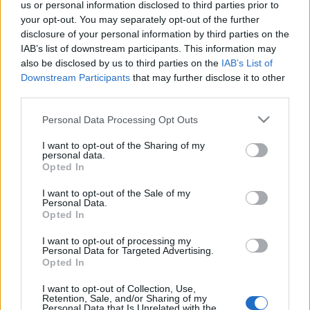
us or personal information disclosed to third parties prior to
a férfi-nő viszony és a femme fatale ikonográfiai típusait
your opt-out. You may separately opt-out of the further
ülteti át a festészetbe. A többféle festői felfogást
disclosure of your personal information by third parties on the
IAB’s list of downstream participants. This information may
párhuzamosan alkalmazó ciklusok - például: nő oroszlánnal,
also be disclosed by us to third parties on the
IAB’s List of
delfinnel vagy férfialakkal, a nő mint angyal - egy-egy
Downstream Participants
that may further disclose it to other
darabja a témának adekvát stílusban fogalmazódik meg, a
third parties.
figuratív festészet történeti korszakait idézve. A kiállítás
Please note that this website/app uses one or more Google
Personal Data Processing Opt Outs
helyszíne: Bartók 32 Galéria, 1111. Budapest, Bartók Béla út
services and may gather and store information including but
not limited to your visit or usage behaviour. You may click to
I want to opt-out of the Sharing of my
32. A kiállítás látható: 2006. október 6. - november 4. Nyitva
personal data.
grant or deny consent to Google and its third-party tags to
tartás: munkanapokon 14-18 óráig és a rendezvények ideje
Opted In
use your data for below specified purposes in below Google
alatt
consent section.
I want to opt-out of the Sale of my
Personal Data.
Opted In
MEGOSZTÁS
I want to opt-out of processing my
Personal Data for Targeted Advertising.
Opted In
I want to opt-out of Collection, Use,
Retention, Sale, and/or Sharing of my
Personal Data that Is Unrelated with the