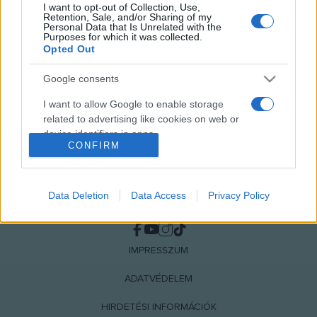
I want to opt-out of Collection, Use,
MEGOSZTÁS
Retention, Sale, and/or Sharing of my
Personal Data that Is Unrelated with the
Purposes for which it was collected.
Opted Out
Google consents
I want to allow Google to enable storage
related to advertising like cookies on web or
device identifiers in apps.
CONFIRM
I want to allow my user data to be sent to
Google for online advertising purposes.
Data Deletion
Data Access
Privacy Policy
NÉPI
I want to allow Google to send me
personalized advertising.
IMPRESSZUM
I want to allow Google to enable storage
related to analytics like cookies on web or
ADATVÉDELEM
device identifiers in apps.
HIRDETÉSI INFORMÁCIÓK
I want to allow Google to enable storage