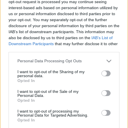
opt-out request is processed you may continue seeing
kapnak rajtuk a természetes környezet képviselői, úgymint
interest-based ads based on personal information utilized by
us or personal information disclosed to third parties prior to
a fű, a fa és a víz; a festmények mégis egy ezeken
your opt-out. You may separately opt-out of the further
túlmutató, elvont jelentéstöbbletet hordoznak. E mostani
disclosure of your personal information by third parties on the
tárlaton bemutatott összeállításban, a kék és zöld
IAB’s list of downstream participants. This information may
also be disclosed by us to third parties on the
IAB’s List of
árnyalatok játékában összekapcsolódik az ember alkotta és
Downstream Participants
that may further disclose it to other
a tőle függetlenül létező világ. Munkáira jellemző
third parties.
összetettség mutatkozik meg a Fűkoporsó című
Please note that this website/app uses one or more Google
Personal Data Processing Opt Outs
alkotásában is, ahol szintén egymás mellett jelenik meg a fű,
services and may gather and store information including but
mint a természet, és a koporsó, mint az ember műve.
not limited to your visit or usage behaviour. You may click to
I want to opt-out of the Sharing of my
personal data.
grant or deny consent to Google and its third-party tags to
Mindezek mögött pedig, ott érezzük az elmúlást, mint
Opted In
use your data for below specified purposes in below Google
mögöttes jelentéstartalmat. A kiállítás helyszíne: KÉKA
consent section.
I want to opt-out of the Sale of my
Galéria (Közvetlenül Értékesítő Képzőművészek Alkotásai
Personal Data.
Opted In
Galéria), Budapest Hevesi Sándor tér 1. A kiállítás látható:
2006. október 3. - 19. Nyitva tartás: hétköznap 10 - 18 óra
I want to opt-out of processing my
Personal Data for Targeted Advertising.
Opted In