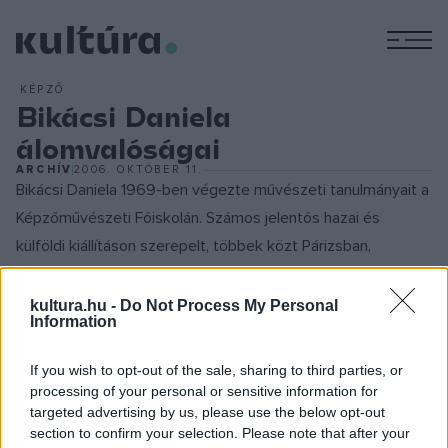
M
KÉPZŐ
Bikácsi Daniela
álomvalóságai
ARCHÍV
2006. OKTÓBER 11.
Bikácsi Daniela 1969-ben végezte művészeti tanulmányait a
Képzőművészeti Főiskolán. Számos jelentős hazai és
külföldi kiállításon szerepelt, többek közt Párizsban,
Londonban és Milánóban is megmutatkozott már. Az
ambivalenciát kifejező, s ellentéteket olykor szépen
kultura.hu -
Do Not Process My Personal
Information
összeolvasztó gondolatvilága éppúgy felfedezhető a
témáiban, mint művészi kifejezőeszközeiben. Hiszen
If you wish to opt-out of the sale, sharing to third parties, or
alkotásait - ahogy azt Takács Ferenc kritikus is
processing of your personal or sensitive information for
targeted advertising by us, please use the below opt-out
megfogalmazta - az eldöntetlenség uralja. Azaz alkotásai
section to confirm your selection. Please note that after your
egyszerre természetelvűek és absztraktak: szerepet