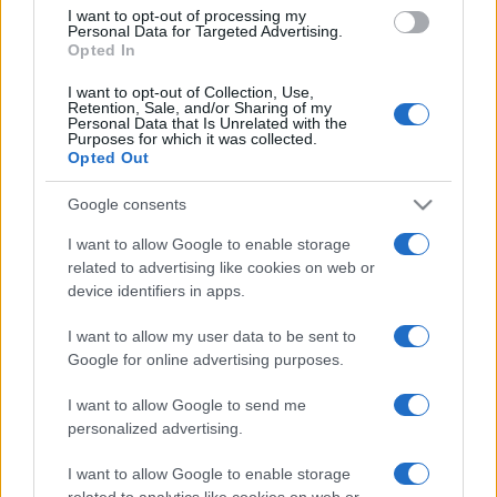
I want to opt-out of processing my
formákká változnak. Én magam, részben kényszerűségből
Personal Data for Targeted Advertising.
Opted In
és kíváncsiságból úgy határoztam, hogy ezen a kiállításon
olyan rajzaimat mutatom be, amelyek, ha emlékezetem nem
I want to opt-out of Collection, Use,
Retention, Sale, and/or Sharing of my
csal, a nyolcvanas évek vége felé készültek - meséli tovább
Personal Data that Is Unrelated with the
Purposes for which it was collected.
Modzelewski. A rajz számomra mindig jó alkalom volt arra,
Opted Out
hogy kipróbáljak bizonyos elképzeléseket, amelyeket nem
Google consents
tudtam vagy nem akartam festményben megformálni. Ilyen
I want to allow Google to enable storage
értelemben számomra a rajz legalább annyira kockázatos,
related to advertising like cookies on web or
mint amennyire könnyelmű vállalkozás. Remélem, hogy ez a
device identifiers in apps.
kiállítás mindannyiunknak meglepetésül fog szolgálni, és
I want to allow my user data to be sent to
nem az lesz a sorsa, mint a rosszul sikerült ételé, amelyet
Google for online advertising purposes.
kóbor macskának dobnak ki. A főszervező Jaroslaw
Modzelewski a Varsói Szépművészeti Akadémián végezte
I want to allow Google to send me
personalized advertising.
tanulmányait Stefan Gierowski professzornál. Jelenleg ő
maga is ennek a tanintézetnek a professzora, ahol
I want to allow Google to enable storage
festészeti műhelyt vezet. Ryszard Grzybbel, Pawe
related to analytics like cookies on web or