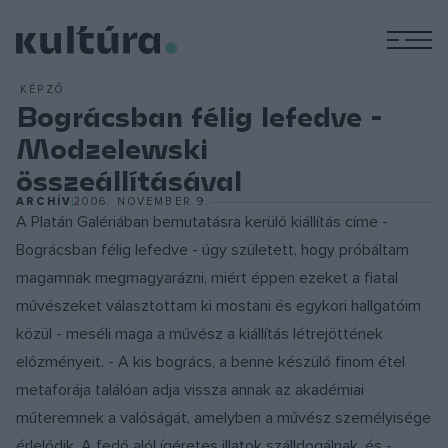
M
KÉPZŐ
Bográcsban félig lefedve -
Modzelewski
összeállításával
ARCHÍV
2006. NOVEMBER 9.
A Platán Galériában bemutatásra kerülő kiállítás címe -
Bográcsban félig lefedve - úgy született, hogy próbáltam
magamnak megmagyarázni, miért éppen ezeket a fiatal
művészeket választottam ki mostani és egykori hallgatóim
közül - meséli maga a művész a kiállítás létrejöttének
előzményeit. - A kis bogrács, a benne készülő finom étel
metaforája találóan adja vissza annak az akadémiai
műteremnek a valóságát, amelyben a művész személyisége
érlelődik. A fedő alól ígéretes illatok szálldogálnak, és -