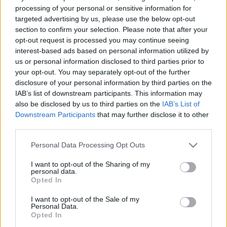
processing of your personal or sensitive information for
meg a képpel, ezzel a mozdulatlan és síkbeli festészeti
targeted advertising by us, please use the below opt-out
alkotással való találkozásunk során. Tárgy-képeit
section to confirm your selection. Please note that after your
opt-out request is processed you may continue seeing
perspektivikus deformációknak veti alá, reális térben helyezi
interest-based ads based on personal information utilized by
el őket, próbára téve festői illuzórikusságukat.
us or personal information disclosed to third parties prior to
Kísérletezéseiben meghatározó jelentőségű a zenéhez,
your opt-out. You may separately opt-out of the further
disclosure of your personal information by third parties on the
különösen Bach zenéjéhez való viszonya, amely mintha az
IAB’s list of downstream participants. This information may
időben létező tökéletes arányok megtapasztalásának
also be disclosed by us to third parties on the
IAB’s List of
forrását jelentené számára. Diplomafilmjének készítése
Downstream Participants
that may further disclose it to other
third parties.
során Pawe Kwiatkowski a zenei alkotás struktúrájának
vizuális megfelelőjét kereste. Igor Przybylski fáradhatatlanul,
Please note that this website/app uses one or more Google
Personal Data Processing Opt Outs
services and may gather and store information including but
elmélyülten figyeli és dokumentálja a közlekedési
not limited to your visit or usage behaviour. You may click to
I want to opt-out of the Sharing of my
eszközöket: vonatokat, autókat, autóbuszokat. Nem csupán
personal data.
grant or deny consent to Google and its third-party tags to
Opted In
inspirációt jelent a gyerekkorból megőrzött kisfiús
use your data for below specified purposes in below Google
consent section.
szenvedély finom és kifinomult színvilágú képeihez.
I want to opt-out of the Sale of my
Personal Data.
Látszólag hűvös és tárgyilagos fotódokumentációiban a
Opted In
közönséges járművek új egészet alkotó festészeti