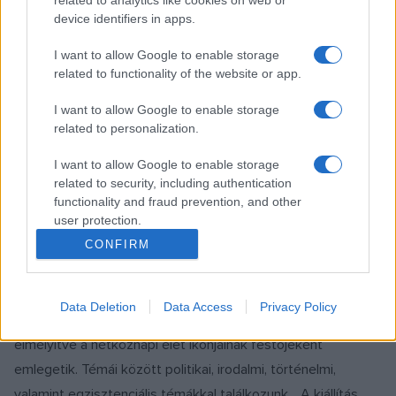
device identifiers in apps.
Kowalewskivel, Wodzimierz Pawlakkal, Ryszard Woniakkal és
Marek Sobczykkal közösen alkották a legendás hírű Gruppa
I want to allow Google to enable storage
nevű csoportosulást. Részt vett a 80-as évek e
related to functionality of the website or app.
legjelentősebb csoportjának összes kiállításán, a Gruppa
I want to allow Google to enable storage
működésének 1992-es végéig. Számos díjat kapott, többek
related to personalization.
között a Paszport Polityki-t 1998-ban és a Jan Cibis-díjat
I want to allow Google to enable storage
2004-ben. Állandó kapcsolatban áll a Galeria Zderzakkal. Az
related to security, including authentication
alkotó a figurális festészet egyik legkiválóbb lengyelországi
functionality and fraud prevention, and other
képviselője. Sajátos, első pillantásra felismerhető stílust
user protection.
alakított ki, amelyet egyfelől a Stefan Gierowski műhelyéből
CONFIRM
hozott tiszta festészeti iskola, másfelől Andrzej Wróblewski
szuggesztív alakformálása inspirált. Modzelewski
Data Deletion
Data Access
Privacy Policy
művészete jelentős hivatkozási pont lett. Művészetét
elmélyítve a hétköznapi élet ikonjainak festőjeként
emlegetik. Témái között politikai, irodalmi, történelmi,
valamint egzisztenciális témákkal találkozunk. . A kiállítás