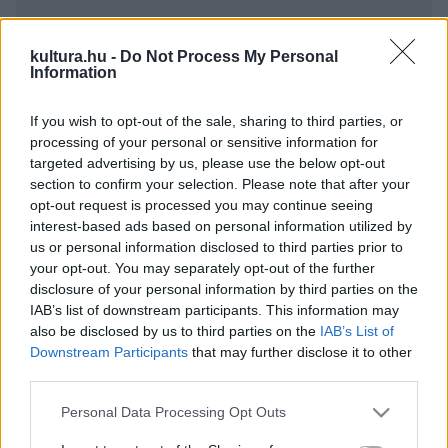
kultura.hu -
Do Not Process My Personal
Information
If you wish to opt-out of the sale, sharing to third parties, or
processing of your personal or sensitive information for
A trouville éppen az, hogy rejtélyes, picit titokzatos
targeted advertising by us, please use the below opt-out
világot, afféle colorvíziót tár elénk. Szándékosan nincs a
section to confirm your selection. Please note that after your
képeknek címe, a befogadóra van bízva, hogy mit lát bele
opt-out request is processed you may continue seeing
interest-based ads based on personal information utilized by
a képekbe.
us or personal information disclosed to third parties prior to
A fotóművész különleges eljárással keveri a kortárs
your opt-out. You may separately opt-out of the further
képzőművészek által kedvelt anyagokat, festékeket, és
disclosure of your personal information by third parties on the
IAB’s list of downstream participants. This information may
az így létrejött kompozíció többszörösen transzformált
also be disclosed by us to third parties on the
IAB’s List of
képéről 6x7-es színes negatívot készít, majd ezt nagyítja
Downstream Participants
that may further disclose it to other
fel.
third parties.
Arra büszke, hogy semmiféle digitális trükköt nem
Please note that this website/app uses one or more Google
Personal Data Processing Opt Outs
alkalmaz, alkotásainak lényege a hagyományos fotó, a
services and may gather and store information including but