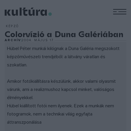
M
KÉPZŐ
Colorvízió a Duna Galériában
ARCHÍV
2004. MÁJUS 17.
Hübel Péter munkái kilógnak a Duna Galéria megszokott
képzőművészeti trendjéből: a látvány váratlan és
szokatlan.
Amikor fotókiállításra készülünk, akkor valami olyasmit
várunk, ami a realizmushoz kapcsol minket, valóságos
élményekkel.
Hübel kiállított fotói nem ilyenek. Ezek a munkák nem
fotogramok, nem a technikai világ egyfajta
áttranszponálása