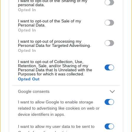
not limited to your visit or usage behaviour. You may click to
I want to opt-out of the Sharing of my
klasszikus fényképészeti eljárás.
personal data.
grant or deny consent to Google and its third-party tags to
Opted In
use your data for below specified purposes in below Google
consent section.
I want to opt-out of the Sale of my
Personal Data.
Opted In
I want to opt-out of processing my
Personal Data for Targeted Advertising.
Munkái, bár hordoznak festészeti értékeket, mégis - a
Opted In
művész hangsúlyozott szándéka szerint - elsősorban
I want to opt-out of Collection, Use,
fényképek.
Retention, Sale, and/or Sharing of my
Personal Data that Is Unrelated with the
Ezeknek a fényképeknek jellegzetessége a téri mélység,
Purposes for which it was collected.
Opted Out
amit ambivalens módon két sík üveglap segítségével ér
el. Néha azt érezzük, hogy mikroorganizmusok legmélyén
Google consents
vagyunk, a mikrobák, amőbák világában, néha azt, hogy a
I want to allow Google to enable storage
makrovilág megjelenítésével van dolgunk, ahol éppen az
related to advertising like cookies on web or
űrből pillantunk le a földi halandóra. Mindez sajátos
device identifiers in apps.
lebegést ad a műveknek, hatásmechanizmusa ettől válik
I want to allow my user data to be sent to
egyedivé.