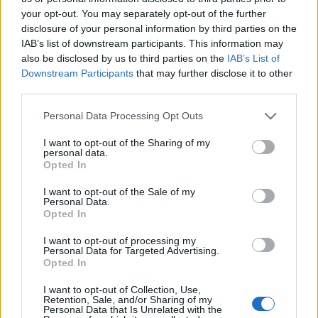
your opt-out. You may separately opt-out of the further
megőrizve dolgozta fel a társulat bábjáték formájában. Az
disclosure of your personal information by third parties on the
előadást óvodás kortól ajánljuk. Belépő: 500 Ft Csoportok
IAB’s list of downstream participants. This information may
jelentkezését telefonon várjuk! 15 óra Színjátszó délután
also be disclosed by us to third parties on the
IAB’s List of
Downstream Participants
that may further disclose it to other
Újpalotai Közösségi Ház A Hartyán NOK 3. osztályos
third parties.
tanulóinak bemutatkozó meseelőadása. Csoportvezető:
Please note that this website/app uses one or more Google
Mészárosné Polgári Anna. A programra a belépés díjtalan.
Personal Data Processing Opt Outs
services and may gather and store information including but
Csoportok jelentkezését telefonon várjuk! 19 óra Gépfolklór
not limited to your visit or usage behaviour. You may click to
I want to opt-out of the Sharing of my
personal data.
koncert Újpalotai Közösségi Ház A Republic-ból ismert
grant or deny consent to Google and its third-party tags to
Opted In
use your data for below specified purposes in below Google
Szabó András vezette formáció 1975-ben megnyerte a
consent section.
I want to opt-out of the Sale of my
Székesfehérvári Fiatal Dalosok Találkozóját. A trió valódi
Personal Data.
folk-rock muzsikával várja a látogatókat, olyan tagokat
Opted In
vonultatva föl, mint a remek basszusgitáros Molnár Gábor és
I want to opt-out of processing my
Personal Data for Targeted Advertising.
az Edda művekből is ismert Donászy Tibor. Belépő: 500 Ft
Opted In
November 23. csütörtök 18 óra Klebelsberg emléktábla
I want to opt-out of Collection, Use,
koszorúzása Pestújhelyi Plébánia A néhai kultuszminiszter
Retention, Sale, and/or Sharing of my
Personal Data that Is Unrelated with the
születésének 130. évfordulóján állíttatott emléktáblát a