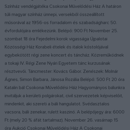
Színház vendégjátéka Csokonai Művelődési Ház A határon
túli magyar színház ünnepi, versekből összeállított
műsorával az 1956-os forradalom és szabadságharc 50.
évfordulójára emlékezünk. Belépő: 900 Ft November 25.
szombat 18 óra Fejedelmi korok vigassága Újpalotai
Közösségi Ház Korabeli ételek és italok kóstolójával
egybekötött régi zene koncert és táncház. Közreműködnek
a tokaji IV. Régi Zene Nyári Egyetem tánc kurzusának
résztvevői. Táncmester: Kovács Gábor. Zenészek: Molnár
Ágnes, Simon Barbara, Jánosa Rozália Belépő: 500 Ft 20 óra
Katalin bál Csokonai Művelődési Ház Hagyományos bálunkra
invitáljuk a kerületi polgárokat, civil szervezetek képviselőit,
mindenkit, aki szereti a báli hangulatot. Svédasztalos
vacsora, báli zenekar, rulett kaszinó. A belépőjegy ára: 6000
Ft (mely 20 % áfát tartalmaz). November 26. vasárnap 15
óra Aukció Csokonai Művelődési Ház A Csokonai