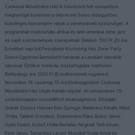
Csokonai Művelődési Ház A művészeti hét ünnepélyes
megnyitóját követően a debreceni Sonus ütőegyüttes
különleges koncertjére várjuk a zenekedvelő közönséget. A
programban tradicionális afrikai és latin-amerikai zene, jazz
és saját szerzemények szerepelnek. Belépő: 700 Ft 20 óra
Erzsébet napi bál Pestújhelyi Közösségi Ház Zene: Party
Dance Együttes Bemutatót tartanak a Lendület táncklub
táncosai. Éjfélkor tombola. Asztalfoglalás telefonon.
Belépőjegy ára: 1200 Ft (Erzsébeteknek ingyenes)
November 19. vasárnap 15 óra Kívánságműsor Csokonai
Művelődési Ház Urbán Katalin népdal- és nótaénekes 75.
születésnapjára összeállított kívánságműsor. Előadják:
Gránát Zsuzsa, Hatvani Kiss Gyöngyi, Madarász Katalin, Máté
Ottília, Talabér Erzsébet, Szentendrei Klára, Bokor János,
Győri Szabó József, Hollai Bertalan, Nógrádi Tóth István,
Pere János, Tarnai Kiss László. Muzsikál Szalai Antal és