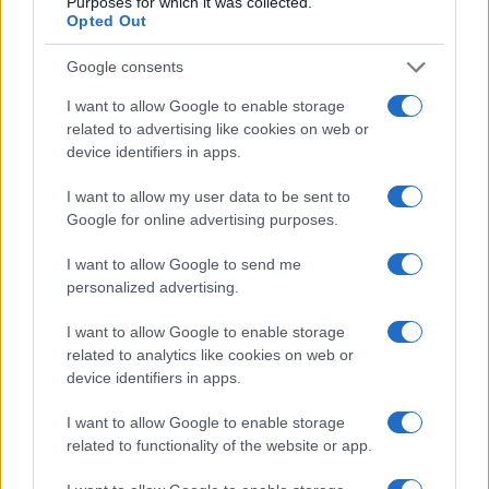
Purposes for which it was collected.
Opted Out
Pátria Egyesület a Pestújhelyi Plébánia falán. Klebelsberg
Kunó a századelőn nagy patrónusa volt Rákospalota és
Google consents
Pestújhely iskolaügyének. Koszorúzására várjuk a tisztelegni
I want to allow Google to enable storage
kívánókat. 19 óra Adventi fények Pestújhelyi Közösségi Ház
related to advertising like cookies on web or
A Szentendrei Kerámikusok Egyesületének kiállítása.
device identifiers in apps.
Megnyitja Kriaszter Attila, Szentendre város kulturális és
I want to allow my user data to be sent to
művészeti menedzsere. Az ünnep fényeit meggyújtja Kósa
Google for online advertising purposes.
Klára kerámikus. A kiállítás megtekinthető december 4-ig,
I want to allow Google to send me
hétköznap 10-20, szombaton 9-13 óráig. 18 óra Hastánc est
personalized advertising.
Újpalotai Közösségi Ház Az este folyamán a közösségi ház
hastáncosai látnak vendégül számos fővárosi és vidéki
I want to allow Google to enable storage
related to analytics like cookies on web or
tánccsoportot. A csodálatos zenék és táncok mellett keleti
device identifiers in apps.
ajándéktárgyakkal, hastáncos kellékekkel és teaházzal
várjuk a kedves vendégeket. Belépő elővételben: 500 Ft a
I want to allow Google to enable storage
related to functionality of the website or app.
helyszínen: 600 Ft 19 óra N. A. Nyekraszov: Unalmas őszi
este Beregszászi Illyés Gyula Magyar Nemzeti Színház