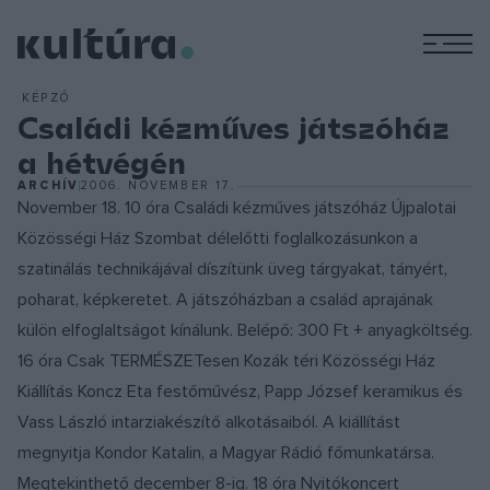
M
KÉPZŐ
Családi kézműves játszóház
a hétvégén
ARCHÍV
2006. NOVEMBER 17.
November 18. 10 óra Családi kézműves játszóház Újpalotai
Közösségi Ház Szombat délelőtti foglalkozásunkon a
szatinálás technikájával díszítünk üveg tárgyakat, tányért,
poharat, képkeretet. A játszóházban a család aprajának
külön elfoglaltságot kínálunk. Belépő: 300 Ft + anyagköltség.
16 óra Csak TERMÉSZETesen Kozák téri Közösségi Ház
Kiállítás Koncz Eta festőművész, Papp József keramikus és
Vass László intarziakészítő alkotásaiból. A kiállítást
megnyitja Kondor Katalin, a Magyar Rádió főmunkatársa.
Megtekinthető december 8-ig. 18 óra Nyitókoncert