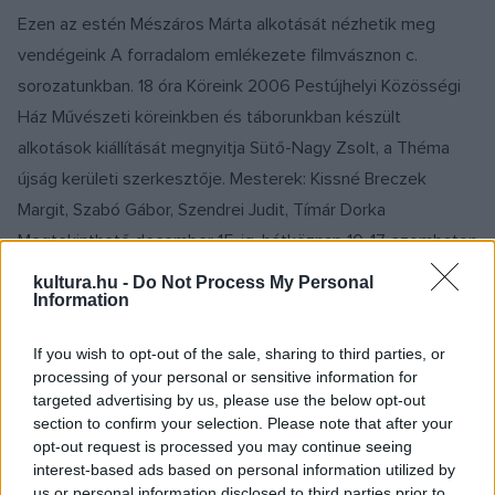
Ezen az estén Mészáros Márta alkotását nézhetik meg
vendégeink A forradalom emlékezete filmvásznon c.
sorozatunkban. 18 óra Köreink 2006 Pestújhelyi Közösségi
Ház Művészeti köreinkben és táborunkban készült
alkotások kiállítását megnyitja Sütő-Nagy Zsolt, a Théma
újság kerületi szerkesztője. Mesterek: Kissné Breczek
Margit, Szabó Gábor, Szendrei Judit, Tímár Dorka
Megtekinthető december 15-ig, hétköznap 10-17, szombaton
9-13 óráig. 18 óra Húber Edit festőművész kiállításának
kultura.hu -
Do Not Process My Personal
Information
megnyitója Újpalotai Közösségi Ház Zsókavár Galéria A
Zsókavár Galéria és a Magyar Festők Társasága közös
If you wish to opt-out of the sale, sharing to third parties, or
kiállítása 2006. december 8-ig tekinthető meg. A kiállítást
processing of your personal or sensitive information for
megnyitja Készman József művészettörténész. November
targeted advertising by us, please use the below opt-out
section to confirm your selection. Please note that after your
22. szerda 10 óra Aranyszamár Színház: Testvérország
opt-out request is processed you may continue seeing
Újpalotai Közösségi Ház Balázs Béla századfordulón
interest-based ads based on personal information utilized by
született meséjét, a mű szellemiségét és költőiségét
us or personal information disclosed to third parties prior to