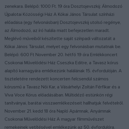
zenekara. Belépő: 1000 Ft. 19 óra Dosztojevszkij: Álmodozó
Újpalotai Közösségi Ház A Kókai János Társulat színházi
előadása (egy felvonásban) Dosztojevszkij utolsó regénye,
az Álmodozó, az író halála miatt befejezetlen maradt.
Meglévő műveiből készítette saját színpadi változatát a
Kókai János Társulat, melyet egy felvonásban mutatnak be.
Belépő: 600 Ft November 20. hétfő 19 óra Emlékkoncert
Csokonai Művelődési Ház Cseszka Editre, a Tavasz kórus
alapító karnagyára emlékezünk halálának 15. évfordulóján. A
tiszteletére rendezett koncerten felcsendül számos
kórusmű a Tavasz Női Kar, a Vásárhelyi Zoltán Férfikar és a
Viva Voce Kórus előadásában. Múltidéző estünkön régi
tanítványai, barátai visszaemlékezéseit hallhatjuk felvételről.
November 21. kedd 18 óra Napló Apámnak, Anyámnak
Csokonai Művelődési Ház A magyar filmművészet
remekeinek vetítésével emlékezünk az 50. évfordulóra.