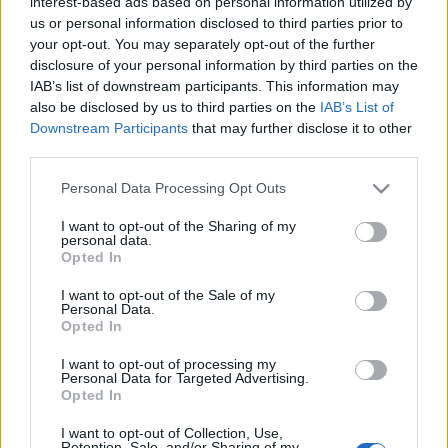
interest-based ads based on personal information utilized by
us or personal information disclosed to third parties prior to
Művésztelepeket, koncerteket, kiállításokat és más
your opt-out. You may separately opt-out of the further
művészeti rendezvényeket szerveznek, s a térségben lévő
disclosure of your personal information by third parties on the
oktatási intézményekkel is jó kapcsolatot alakítottak ki.
IAB’s list of downstream participants. This information may
also be disclosed by us to third parties on the
IAB’s List of
Igyekeznek segíteni a diákok művészeti nevelését,
Downstream Participants
that may further disclose it to other
együttműködnek a művészeti tárgyat tanító szaktanárokkal.
third parties.
Rendszeresen írnak ki, illetve vesznek részt zenei,
Please note that this website/app uses one or more Google
Personal Data Processing Opt Outs
képzőművészeti, irodalmi és más művészeti pályázatokon.
services and may gather and store information including but
Az egyesület nevéhez a megalakulásától eltelt időszakban
not limited to your visit or usage behaviour. You may click to
I want to opt-out of the Sharing of my
personal data.
grant or deny consent to Google and its third-party tags to
számos rangos kulturális és képzőművészeti esemény
Opted In
use your data for below specified purposes in below Google
fűződik. Kiállításaik voltak többek között Budafokon, (Jazz
consent section.
I want to opt-out of the Sale of my
Galéria) Törökbálinton (Falumúzeum), Százhalombattán
Personal Data.
Opted In
(Barátság Művelődési Központ), Budaörsön (Zeneiskola), és
Budapesten (Duna Galéria). Egész napos, felnőtteknek és
I want to opt-out of processing my
Personal Data for Targeted Advertising.
gyerekeknek szóló, irodalmi, zenei és képzőművészeti
Opted In
programokat kínáló Holland Kulturális Napot szerveztek a
I want to opt-out of Collection, Use,
Holland Nagykövetség részvételével. Művésztelepeket
Retention, Sale, and/or Sharing of my