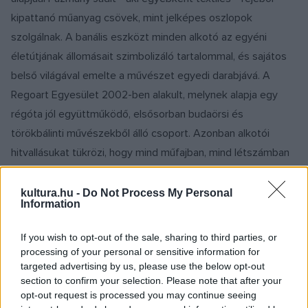
kipattanó műanyag csövek, mint jelképes oszlopok
szolgálnak. A banális eszközt minden alkotó az egyéni
életútjának állomásait szimbolizáló tartalommal, és sajátos
belső világával emelte a művészet egyedi darabjává. A
Regoart Egyesület 2002-ben alakult, melynek alapja egy
régóta jól együttműködő, elsősorban budaörsi és
törökbálinti művészekből álló csoport. Azonban alkotói
hitvallásukat tükrözi, hogy mind műfajban, mind létszámban
bővülnek. Így regionálissá válva Budafok, Érd és
Százhalombatta művészei is csatlakoztak hozzájuk. Az
kultura.hu -
Do Not Process My Personal
Information
egyesület célja, hogy zenei, képzőművészeti, irodalmi és
más művészeti tevékenységek támogatásával hozzájáruljon
If you wish to opt-out of the sale, sharing to third parties, or
a Dél-Buda környéki kistérség művészeti, kulturális életének
processing of your personal or sensitive information for
targeted advertising by us, please use the below opt-out
fejlődéséhez. Szeretnék, ha a Regioart Egyesület szellemi
section to confirm your selection. Please note that after your
műhelyként szolgálna a kistérségben élő, színvonalas
opt-out request is processed you may continue seeing
művészeti tevékenységet folytató alkotók számára.