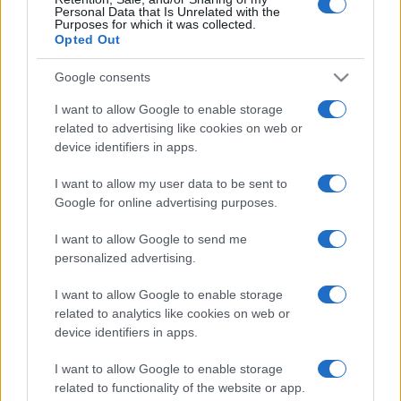
Personal Data that Is Unrelated with the
szerveznek Budaörsön és Törökbálinton, gyakran
Purposes for which it was collected.
Opted Out
nemzetközi részvétellel. Mindamellett tagjaik egyéni
kiállításaikkal, publikációikkal és koncertjeikkel is
Google consents
országszerte jelen vannak, többségük pedig szakmai
I want to allow Google to enable storage
tudását az ifjúság művészeti nevelésében is kamatoztatja.
related to advertising like cookies on web or
device identifiers in apps.
Nagy elismerést jelentett számukra, hogy 2005.
decemberében ők vehették át a Pest Megye Művészetéért
I want to allow my user data to be sent to
Díjat. Ez évben szeretnének még nyitottabbá válni, és a
Google for online advertising purposes.
régió értékeinek közvetítése mellett tapasztalatokat
I want to allow Google to send me
szerezni országos és nemzetközi szinten is. Ehhez
personalized advertising.
kapcsolódó programtervezetünkben szerepel egy
I want to allow Google to enable storage
németországi bemutatkozás Bonnban, az új Városháza
related to analytics like cookies on web or
Galériájában, amelyre az ottani szervezők segítségével ez
device identifiers in apps.
év októberében készülnek. Úgy vélik, vállalt feladataikat
I want to allow Google to enable storage
igényesen, mások számára is példaértékűen kell
related to functionality of the website or app.
elvégezniük. Ehhez egyesületünk tagjai kellő kreativitással,