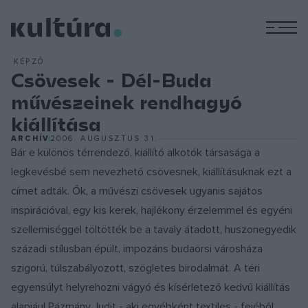
M
KÉPZŐ
Csövesek - Dél-Buda
művészeinek rendhagyó
kiállítása
ARCHÍV
2006. AUGUSZTUS 31.
Bár e különös térrendező, kiállító alkotók társasága a
legkevésbé sem nevezhető csövesnek, kiállításuknak ezt a
címet adták. Ők, a művészi csövesek ugyanis sajátos
inspirációval, egy kis kerek, hajlékony érzelemmel és egyéni
szellemiséggel töltötték be a tavaly átadott, huszonegyedik
századi stílusban épült, impozáns budaörsi városháza
szigorú, túlszabályozott, szögletes birodalmát. A téri
egyensúlyt helyrehozni vágyó és kísérletező kedvű kiállítás
alapjául Pázmány Judit - aki egyébként textiles - fejéből