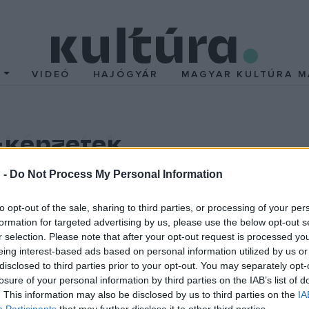
T
VIDEÓ
HAJÓGYÁR
MAGYAR KULTÚRA M
-képzetek
dlóra vetítve módosítják az adott tér jellegét, és ezáltal részbe
 -
Do Not Process My Personal Information
tés irányát, méretét, ritmusát, szinkronban történő működését eg
to opt-out of the sale, sharing to third parties, or processing of your per
n. A látogatók számára egy egyszerűen kezelhető programmenüt 
formation for targeted advertising by us, please use the below opt-out s
t a tér manipulálására, variálására kínálunk lehetőséget. Ezáltal
r selection. Please note that after your opt-out request is processed y
 a mozgásokkal, a létrehozott terekkel, szinkronban lévő hangeffe
eing interest-based ads based on personal information utilized by us or
disclosed to third parties prior to your opt-out. You may separately opt-
rozott egyediséggel rendelkeznek: az anyag, a forma, a szín, a t
losure of your personal information by third parties on the IAB’s list of
tektonikus-statikai összehangolása vizuálisan nem követhető nyo
. This information may also be disclosed by us to third parties on the
IA