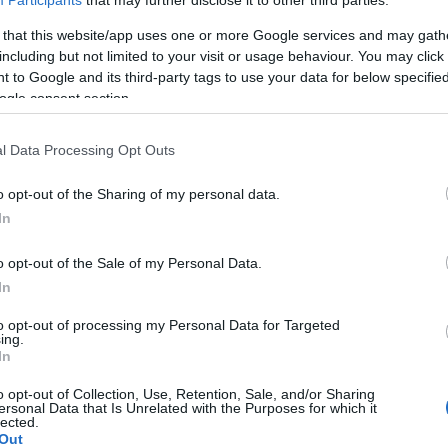
 nagymértékben differenciált részek látszólag kaotikus ?képi? k
Participants
that may further disclose it to other third parties.
 ellenkezőleg, azon homogén ?ősforma? erőszakos feltöréséből és
 that this website/app uses one or more Google services and may gath
leli fel. Ez a teremtő aktus metaforikusan mint ?ősrobbanás? írha
including but not limited to your visit or usage behaviour. You may click 
 to Google and its third-party tags to use your data for below specifi
sként egy olyan minden irányba expandáló mezővé, amely egyedi ré
ogle consent section.
öző minőségű sík- és téralakzatok kapcsolódásának meghatározás
 modulációs viszony van. Az elemek közti kapcsolat létrejöttét át
l Data Processing Opt Outs
úrák összefüggése kombinációs formák létrehozását teszi lehetőv
mákat eredményeznek, ismétlődő és ismétlés nélküli permutációr
o opt-out of the Sharing of my personal data.
In
um ? amely nem tartozik egyik részhez sem, mégis mindkettőt meg
ábbfejleszteni. Egy-egy vizuális program ezen alkotóelemek megf
o opt-out of the Sale of my Personal Data.
a a sokszínű, változó látványon túlmenően olyan örökké aktuális ké
In
gítségével? Milyen lélektani hatást idézhet elő a folyamatos tér
to opt-out of processing my Personal Data for Targeted
ond-e a természettudomány, amikor azt állítja, hogy a (tökéletes)
ing.
In
ás helyszíne: Ludwig Múzeum - Budapest I., Szent György tér 2. A t
o opt-out of Collection, Use, Retention, Sale, and/or Sharing
ersonal Data that Is Unrelated with the Purposes for which it
lected.
Out