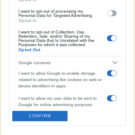
felgöngyölítésére, a mögöttük húzódó rejtély megfejtésére
I want to opt-out of processing my
késztetik a nézőt. Meghívott művészek: Ferenczi Róbert,
Personal Data for Targeted Advertising.
Opted In
Kokesch Ádám, Nagy György Kálmán, Uglár Csaba A
kiállításhoz katalógus is készül, amelynek bemutatójára a
I want to opt-out of Collection, Use,
Retention, Sale, and/or Sharing of my
kiállítás nyitvatartása alatt kerül sor. Helyszín: TRAFÓ
Personal Data that Is Unrelated with the
Purposes for which it was collected.
GALÉRIA 1094 Budapest, Liliom u. 41. A kiállítás
Opted Out
megtekinthető: 2004. január 27 - február 29. Megnyitó:
Google consents
2004. január 27. kedd, 19h
I want to allow Google to enable storage
related to advertising like cookies on web or
device identifiers in apps.
MEGOSZTÁS
I want to allow my user data to be sent to
Google for online advertising purposes.
CONFIRM
I want to allow Google to send me
personalized advertising.