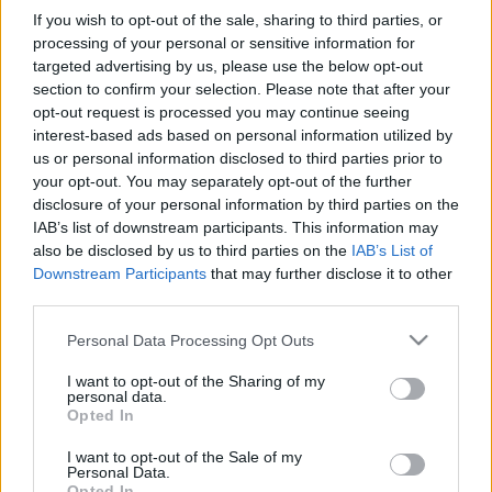
továbbvivő asszociációk szabad játéka jellemzi. Kovách
If you wish to opt-out of the sale, sharing to third parties, or
processing of your personal or sensitive information for
Gergő bekapcsolódása ebbe a folyamatba termékeny
targeted advertising by us, please use the below opt-out
változásokat idéz elő a már kialakult rendben, új
section to confirm your selection. Please note that after your
nézőpontokkal, új elemekkel gazdagítja azt. Korábbi művei a
opt-out request is processed you may continue seeing
interest-based ads based on personal information utilized by
játékos figurativitás, a taktilitás és a narratíva jelenléte, a
us or personal information disclosed to third parties prior to
legkülönbözőbb anyagok és eljárások szobrászi alkalmazása
your opt-out. You may separately opt-out of the further
révén rokoníthatók a Péli-Galbovy-féle művekkel. Közös
disclosure of your personal information by third parties on the
IAB’s list of downstream participants. This information may
kiállításuk tehát nem különálló művek együttese, hanem egy
also be disclosed by us to third parties on the
IAB’s List of
olyan, különböző, közösen megalkotott szobrászati
Downstream Participants
that may further disclose it to other
csoportokból összeálló, összefüggő installáció, amely más,
third parties.
a művészek által kiválasztott, a hozzájuk közelláló
Please note that this website/app uses one or more Google
Personal Data Processing Opt Outs
művésztársaktól kölcsönzött műalkotásokkal egészül ki. A
services and may gather and store information including but
not limited to your visit or usage behaviour. You may click to
I want to opt-out of the Sharing of my
művek tehát a hosszú távú kooperatív alkotói folyamatnak
personal data.
grant or deny consent to Google and its third-party tags to
Opted In
inkább tárgyiasulásai, jelei, állomásai (mintsem céljai vagy
use your data for below specified purposes in below Google
végeredményei), könnyed, meghökkentő, néhol groteszk,
consent section.
I want to opt-out of the Sale of my
Personal Data.
néhol szürreális figurái, elemei az őket összekötő narratíva
Opted In