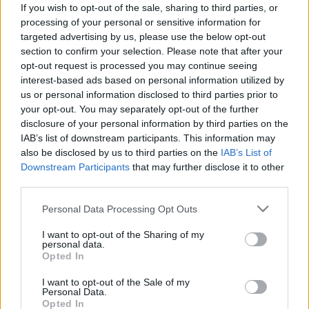
If you wish to opt-out of the sale, sharing to third parties, or
Sváby Lajos (1963), Klimó Károly (1965), Szabados Árpád
processing of your personal or sensitive information for
(1970), Tölg-Molnár Zoltán (1971), Banga Ferenc (1974), Váli
targeted advertising by us, please use the below opt-out
section to confirm your selection. Please note that after your
Dezső (1977), El Kazovszkij (1980), Bukta Imre (1981), Vojnich
opt-out request is processed you may continue seeing
Erzsébet (1982), Szirtes János (1984), Roskó Gábor (1985),
interest-based ads based on personal information utilized by
Ádám Zoltán (1986), Bernát András (1987), Kicsiny Balázs
us or personal information disclosed to third parties prior to
your opt-out. You may separately opt-out of the further
(1988), Köves Éva (1989), Várnagy Tibor (1999), Németh
disclosure of your personal information by third parties on the
Ágnes (1993) stb. Az Ernst Múzeumban megrendezett
IAB’s list of downstream participants. This information may
kiállítás az ösztöndíjjal kitüntetett fiatal művészek
also be disclosed by us to third parties on the
IAB’s List of
Downstream Participants
that may further disclose it to other
rendszeres bemutatkozási fórumává vált, ahol munkásságuk
third parties.
első állomását tárják a nagyközönség elé. A most kiállítók
Please note that this website/app uses one or more Google
Personal Data Processing Opt Outs
közt azonban máris olyan sikeres művészek szerepelnek,
services and may gather and store information including but
mint a köztéri munkáikról ismert Menasági Péter és
not limited to your visit or usage behaviour. You may click to
I want to opt-out of the Sharing of my
personal data.
Szmrecsányi Boldizsár szobrászok, vagy Benczúr Emese, aki
grant or deny consent to Google and its third-party tags to
Opted In
use your data for below specified purposes in below Google
Magyarországot képviselte a Velencei Biennálén. A zsűri
consent section.
I want to opt-out of the Sale of my
tagjai: Bak Imre festőművész, Bán András
Personal Data.
Opted In
művészettörténész, Bencsik István szobrászművész, El