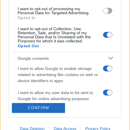
Kazovszkij festőművész, fe Lugossy László festőművész,
I want to opt-out of processing my
Personal Data for Targeted Advertising.
Kőnig Frigyes festőművész, Körösényi Tamás
Opted In
szobrászművész, Rácmolnár Sándor grafikusművész, Sturcz
I want to opt-out of Collection, Use,
János művészettörténész, Sugár János képzőművész,
Retention, Sale, and/or Sharing of my
Personal Data that Is Unrelated with the
Várnai Gyula képzőművész A kiállítás helyszíne: 1065
Purposes for which it was collected.
Opted Out
Budapest Nagymező u. 8. A kiállítás megtekinthető: 2006.
március 1. - április 5.
Google consents
I want to allow Google to enable storage
related to advertising like cookies on web or
MEGOSZTÁS
device identifiers in apps.
I want to allow my user data to be sent to
Google for online advertising purposes.
CONFIRM
I want to allow Google to send me
personalized advertising.
Data Deletion
Data Access
Privacy Policy
I want to allow Google to enable storage