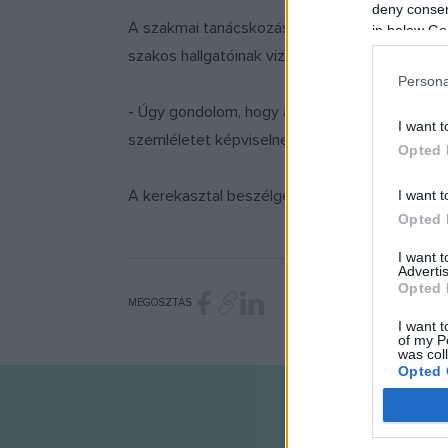
deny consent
A szakmai tanácskozás előtt egy kiállításmegny
in below Go
szakos hallgatóinak vizsgamunkái láthatók a 
Persona
- Úgy gondolom, hogy a most megnyílt, hallgatói
I want t
szemléletet képviselnek a hazai piacon - mon
Opted 
A kerekasztal beszélgetésről készült videofel
I want t
Opted 
I want 
Advertis
Opted 
MEGOSZTÁS
I want t
of my P
was col
Opted 
Google 