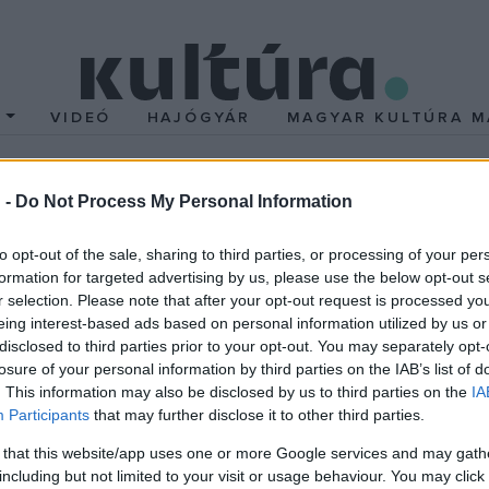
T
VIDEÓ
HAJÓGYÁR
MAGYAR KULTÚRA M
 -
Do Not Process My Personal Information
al
to opt-out of the sale, sharing to third parties, or processing of your per
ás
művészettörténész,
Wesselényi-Garay Andor
építészteoret
formation for targeted advertising by us, please use the below opt-out s
r selection. Please note that after your opt-out request is processed y
dena-Juhász Attila
, a USE divattervezője,
Ivánka Katalin
, az I
eing interest-based ads based on personal information utilized by us or
gn Hét, másrészt pedig az iskola 2006-2007-es tanévének vizsgam
disclosed to third parties prior to your opt-out. You may separately opt-
losure of your personal information by third parties on the IAB’s list of
. This information may also be disclosed by us to third parties on the
IA
Participants
that may further disclose it to other third parties.
élemények és a valóban parázs szakmai vita ellenére reményt fej
 that this website/app uses one or more Google services and may gath
lust és irányvonalat képviselnek, kitartó, elhivatott munkával érv
including but not limited to your visit or usage behaviour. You may click 