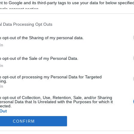
 to Google and its third-party tags to use your data for below specifi
itóra is sor került: a KREA tervezőgrafikus, operátor, lakberendez
ogle consent section.
KREA Kortárs Művészeti Műhelyben, november közepéig.
l Data Processing Opt Outs
 vizsgamunkákat bemutató kiállítás darabjai is bizonyítják, hogy is
o opt-out of the Sharing of my personal data.
dta
Nemes Mária
, a KREA Művészeti Iskola és Kortárs Művészeti
In
vétel és az előadások rövid kivonata hamarosan elérhető lesz a
w
o opt-out of the Sale of my Personal Data.
In
to opt-out of processing my Personal Data for Targeted
ing.
In
o opt-out of Collection, Use, Retention, Sale, and/or Sharing
ersonal Data that Is Unrelated with the Purposes for which it
lected.
Out
CONFIRM
consents