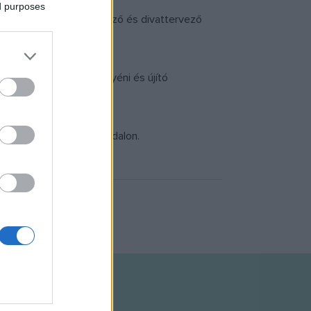
ed purposes
ő, stylist, enetriőrtervező és divattervező
kolánk tanulói friss, egyéni és újító
 Műhely igazgatója.
ww.kreaiskola.hu
weboldalon.