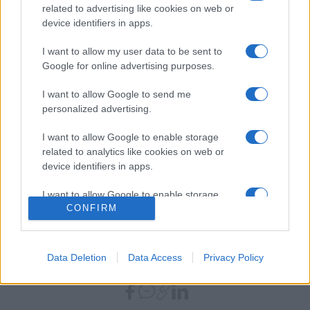
related to advertising like cookies on web or
gazdagságát, a népi faragások világát és az ősi kultúrák
device identifiers in apps.
üzenetét. Domján műveiben vizuálisan megvalósul a "bartóki
modell" a természet és a hagyomány minden időben
I want to allow my user data to be sent to
Google for online advertising purposes.
jelenlevő szintézise, amely örökérvényű értékeket hordoz.
I want to allow Google to send me
A kiállítás helye: Aranytíz Művelődési Központ, 1051.
personalized advertising.
Budapest, Arany János utca 10.
I want to allow Google to enable storage
A kiállítás ideje: 2007. január 22. - február 22.
related to analytics like cookies on web or
Nyitva tartás: az intézmény egyéb programjaival azonos
device identifiers in apps.
időben
I want to allow Google to enable storage
CONFIRM
related to functionality of the website or app.
(A festmény 90 fokkal el van forgatva!)
I want to allow Google to enable storage
related to personalization.
Data Deletion
Data Access
Privacy Policy
MEGOSZTÁS
I want to allow Google to enable storage
related to security, including authentication
functionality and fraud prevention, and other