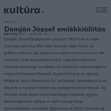
M
KÉPZŐ
Domján József emlékkiállítás
ARCHÍV
2007. JANUÁR 30.
Domján József Budapesten született 1907-ben és New
York-ban halt meg 1992-ben. Kossuth-díjas festő- és
grafikus művész, aki elsősorban színes fametszeteivel vált
ismertté. Gyári munkásként indult, majd kibontakozott
művészi tehetsége és néhány év útkeresés után elvégezte
a Képzőművészeti Főiskolát. Bejárta Európát és eljutott
Kínába is, ahol a fametszés ősi technikáját tanulmányozta és
elnyerte a művészi mesterség legnagyobb kitüntetését. Az
ötvenes évek elején kitűnt különleges színeivel, egyéni
látásmódjával és néhány év alatt komoly hazai
elismerésekben részesült. (Munkácsy-díj 1955., Kossuth-díj