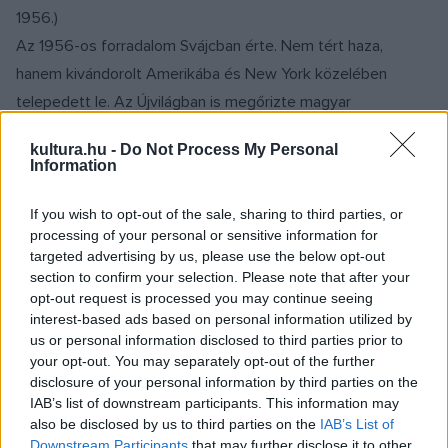
1956.)
Az 1956-os forradalom Svájcban érte. Nem tért haza,
hanem kivándorolt Amerikába és New York közelében
telepedett le. Az Újvilágban is megőrizte magyar
hagyományokból táplálkozó szemléletét és sajátos stílusa
kultura.hu -
Do Not Process My Personal
széles körben ismertté tette. Művei a világ számos fontos
Information
gyűjteményében megtalálhatók, így a New York-i
Metropolitan Múzeumben, a londoni Victoria és Albert
If you wish to opt-out of the sale, sharing to third parties, or
processing of your personal or sensitive information for
Múzeumban, a Magyar Nemzeti Galériában is. A művész
targeted advertising by us, please use the below opt-out
életművének jelentősebb alkotásaiból 1979-ben
section to confirm your selection. Please note that after your
Sárospatakon állandó gyűjteményes kiállítás létesült.
opt-out request is processed you may continue seeing
interest-based ads based on personal information utilized by
Domján képei annyira egyéniek és magyar gyökerűek, hogy
us or personal information disclosed to third parties prior to
stílusa nem téveszthető össze mással. Mindig
your opt-out. You may separately opt-out of the further
foglalkoztatta a történelem, a természet,, a népművészet, a
disclosure of your personal information by third parties on the
IAB’s list of downstream participants. This information may
balladák, az ősi hiedelem és mondavilág, s ezeket olyan
also be disclosed by us to third parties on the
IAB’s List of
festőien és oly gazdag stílusban jeleníti meg, hogy időtől és
Downstream Participants
that may further disclose it to other