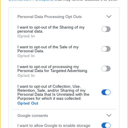
tértől függetlenül folyamatosan jelenlévő esztétikai értéket
third parties.
hordoznak. Művészetének titka talán abban rejlik, hogy a
Please note that this website/app uses one or more Google
Personal Data Processing Opt Outs
világ különböző részein szerzett hatásokat folyamatosan
services and may gather and store information including but
not limited to your visit or usage behaviour. You may click to
I want to opt-out of the Sharing of my
magába szívja és saját személyiségén átszűrve egyéni
personal data.
grant or deny consent to Google and its third-party tags to
Opted In
módon adja elő.
use your data for below specified purposes in below Google
A színes fametszet készítés legnagyobb mesterének
consent section.
I want to opt-out of the Sale of my
Personal Data.
tartják, hírnevét igazán ez a műfaj teremtette meg. A 20.
Opted In
század közepén ő újította meg az ősi technikát. Műveihez
I want to opt-out of processing my
több színes dúcot használ, ettől válik igazán ?domjánivá? az
Personal Data for Targeted Advertising.
Opted In
alkotás. A grafikai dúcok mesteri faragása, a nyomatok
tisztasága, a motívumok sokat sejtető gazdagsága adja
I want to opt-out of Collection, Use,
Retention, Sale, and/or Sharing of my
Domján képeinek fő jellegzetességeit. Stílusára jellemző,
Personal Data that Is Unrelated with the
Purposes for which it was collected.
hogy bár soha nem tagadja meg a figuralitást, mégis egyéni
Opted Out
módon elvonatkoztat. Művei rendkívül dekoratívak, ízesek,
Google consents
ugyanakkor gazdag tartalmat hordoznak.
Motívumaiban felfedezhetjük a természeti kincsek
I want to allow Google to enable storage