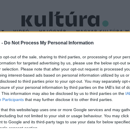
T
VIDEÓ
HAJÓGYÁR
MAGYAR KULTÚRA M
 -
Do Not Process My Personal Information
iállítása a volt MOM mű
to opt-out of the sale, sharing to third parties, or processing of your per
formation for targeted advertising by us, please use the below opt-out s
r selection. Please note that after your opt-out request is processed y
lításának 1972. január 25-tól február 7-ig a MOM Szakasits Árpád 
eing interest-based ads based on personal information utilized by us or
adott helyet. Az újra és ugyanott megrendezett tárlat bemutatá
disclosed to third parties prior to your opt-out. You may separately opt-
losure of your personal information by third parties on the IAB’s list of
műből. Megnyitó: 2005. március 9-én 17.30 A kiállítást megnyitja d
. This information may also be disclosed by us to third parties on the
IA
házi Imre festőművészt bemutatja és méltatja Feledi Balázs mű
Participants
that may further disclose it to other third parties.
zerzeményeiből, a Művelődési Központ színháztermében. Állófogad
 that this website/app uses one or more Google services and may gath
. Nyitva tartás: minden nap 9-től 18 óráig Helyszín: Budapest XI
including but not limited to your visit or usage behaviour. You may click 
 18.
 to Google and its third-party tags to use your data for below specifi
ogle consent section.