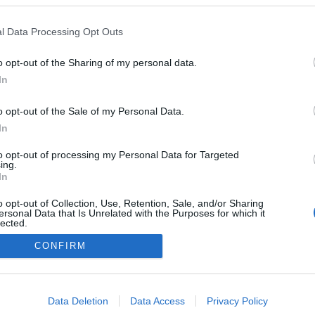
l Data Processing Opt Outs
o opt-out of the Sharing of my personal data.
In
o opt-out of the Sale of my Personal Data.
In
to opt-out of processing my Personal Data for Targeted
ing.
In
o opt-out of Collection, Use, Retention, Sale, and/or Sharing
ersonal Data that Is Unrelated with the Purposes for which it
lected.
Out
CONFIRM
NÉPI
consents
o allow Google to enable storage related to advertising like cookies on
DATVÉDELEM
HIRDETÉSI INFORMÁCIÓK
FELHASZNÁLÁSI F
Data Deletion
Data Access
Privacy Policy
evice identifiers in apps.