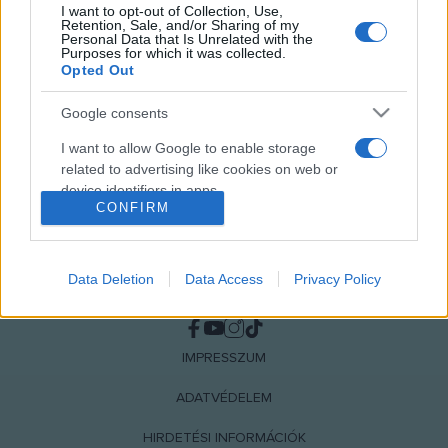
I want to opt-out of Collection, Use,
MEGOSZTÁS
Retention, Sale, and/or Sharing of my
Personal Data that Is Unrelated with the
Purposes for which it was collected.
Opted Out
Google consents
I want to allow Google to enable storage
related to advertising like cookies on web or
device identifiers in apps.
CONFIRM
I want to allow my user data to be sent to
Google for online advertising purposes.
Data Deletion
Data Access
Privacy Policy
I want to allow Google to send me
NÉPI
personalized advertising.
I want to allow Google to enable storage
IMPRESSZUM
related to analytics like cookies on web or
ADATVÉDELEM
device identifiers in apps.
HIRDETÉSI INFORMÁCIÓK
I want to allow Google to enable storage