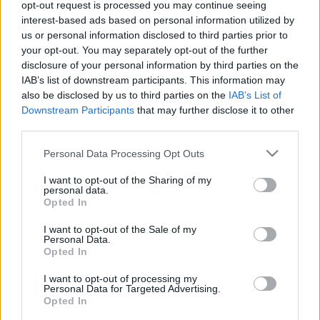
opt-out request is processed you may continue seeing
interest-based ads based on personal information utilized by
us or personal information disclosed to third parties prior to
A kiállított festmények nagy része külföldi
your opt-out. You may separately opt-out of the further
gyűjteményekből, Németországból, Bécsből, Madridból
disclosure of your personal information by third parties on the
érkezett Budapestre.
IAB’s list of downstream participants. This information may
also be disclosed by us to third parties on the
IAB’s List of
Downstream Participants
that may further disclose it to other
A tárlaton
El Greco, Velázquez, Goya
remekművei mellett
third parties.
többek között
Morales, Mazo, Murillo, Zurbarán, Ribera
Please note that this website/app uses one or more Google
Personal Data Processing Opt Outs
és
Meléndez
alkotásai képviselik a spanyol festészetet.
services and may gather and store information including but
not limited to your visit or usage behaviour. You may click to
I want to opt-out of the Sharing of my
personal data.
grant or deny consent to Google and its third-party tags to
Az április 30-ig látható tárlatra előre váltott, idősávra szóló
Opted In
use your data for below specified purposes in below Google
belépőket egyrészt interneten, a www.jegymester.hu címen,
consent section.
I want to opt-out of the Sale of my
másrészt pedig több mint 50 városban, 150 jegyirodában
Personal Data.
Opted In
vásárolhatják meg az érdeklődők - olvasható a
közleményben.
I want to opt-out of processing my
Personal Data for Targeted Advertising.
Opted In