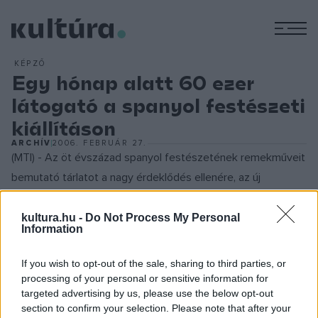
M
KÉPZŐ
Egy hónap alatt 60 ezer
látogató a spanyol festészeti
kiállításon
ARCHÍV
2006. FEBRUÁR 27.
(MTI) - Az öt évszázad spanyol festészetének remekműveit
bemutató tárlatot a nagy érdeklődés ellenére, az új
jegyvásárlási rendszernek köszönhetően hosszabb sorban
állás nélkül csodálhatják meg a látogatók - írta
kultura.hu -
Do Not Process My Personal
Information
közleményében
Lévay Zoltán
kommunikációs
osztályvezető-helyettes.
If you wish to opt-out of the sale, sharing to third parties, or
processing of your personal or sensitive information for
targeted advertising by us, please use the below opt-out
A január 28-a óta nyitva tartó tárlaton több mint 100
section to confirm your selection. Please note that after your
remekművet mutat be a múzeum.