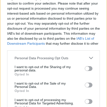
section to confirm your selection. Please note that after your
és mégis: arról a képességről, hogy ha az ember akarja,
opt-out request is processed you may continue seeing
megértheti létének törvényeit, folyamatait. Ahogy Mózes
interest-based ads based on personal information utilized by
Katalin megfesti képeit, létrehozza kollázsait, dobozait,
us or personal information disclosed to third parties prior to
your opt-out. You may separately opt-out of the further
tárgyait, a stílusokban bőséges 20. század számos
disclosure of your personal information by third parties on the
formaélményét megidézi a kubistáktól, dadaistáktól,
IAB’s list of downstream participants. This information may
szürrealizmustól át a geometrikus és lírai absztraktokig.
also be disclosed by us to third parties on the
IAB’s List of
Downstream Participants
that may further disclose it to other
Mégsem eklekticizmus, mégis összeáll egységes egésszé
third parties.
és valószínű ez a jelen ezredforduló első évtizedének egyik
Please note that this website/app uses one or more Google
Personal Data Processing Opt Outs
lehetséges művészi magatartása. - S. Nagy Katalin A
services and may gather and store information including but
kiállítás kísérőrendezvényeként szeptember 1-én, pénteken
not limited to your visit or usage behaviour. You may click to
I want to opt-out of the Sharing of my
personal data.
beszélgetést szerveznek Mózes Katalin festményeiről, a
grant or deny consent to Google and its third-party tags to
Opted In
use your data for below specified purposes in below Google
Galériában. A kiállítást 2006. július 27-én, csütörtökön 17.30
consent section.
I want to opt-out of the Sale of my
órakor S. Nagy Katalin művészettörténész nyitja meg. A
Personal Data.
Opted In
kiállítás helyszíne: Budapest Galéria Kiállítóháza, 1036
Budapest, Lajos utca 158. A kiállítás megtekinthető: 2006.
I want to opt-out of processing my
Personal Data for Targeted Advertising.
július 27. - szeptember 03. Nyitva tartás: hétfő kivételével