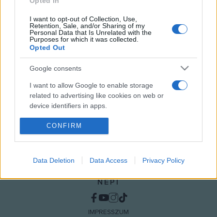
Opted In
naponta 10-18 óráig.
I want to opt-out of Collection, Use,
Retention, Sale, and/or Sharing of my
Personal Data that Is Unrelated with the
Purposes for which it was collected.
Opted Out
MEGOSZTÁS
Google consents
I want to allow Google to enable storage
related to advertising like cookies on web or
device identifiers in apps.
I want to allow my user data to be sent to
CONFIRM
Google for online advertising purposes.
I want to allow Google to send me
Data Deletion
Data Access
Privacy Policy
personalized advertising.
NÉPI
I want to allow Google to enable storage
related to analytics like cookies on web or
device identifiers in apps.
IMPRESSZUM