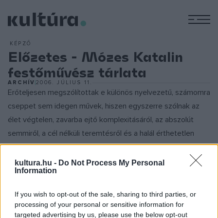
M
KÉPZŐ
Előzetes - Mózes Katalin
festőművész tárlata
ARCHÍV
2006. JÚLIUS 11.
Erőteljesen megszólítottak e különös nyelvezetű, számomra
cseppet sem idegen művek, hiszen egyszerre szólnak az
élet végtelen, zavarba ejtő komplexitásáról, az abszolút
semmiről, a cél nélküli teremtésről és a halál érthetetlen
jelenvalóságáról, bizonyosságáról. Arról a rejtélyes
esszenciáról, ami a létünk lényege: élet és halál
kultura.hu -
Do Not Process My Personal
Information
elválaszhatatlanságáról. Mózes Katalin képei nem kínálnak
biztonságot, kényelmet, langyos elengedettséget, nem
If you wish to opt-out of the sale, sharing to third parties, or
kínálnak ábrándokat, sem felületes válaszokat. Minden műve
processing of your personal or sensitive information for
ugyanarról szól - az időlegességről, a veszélyeztetettségről
targeted advertising by us, please use the below opt-out