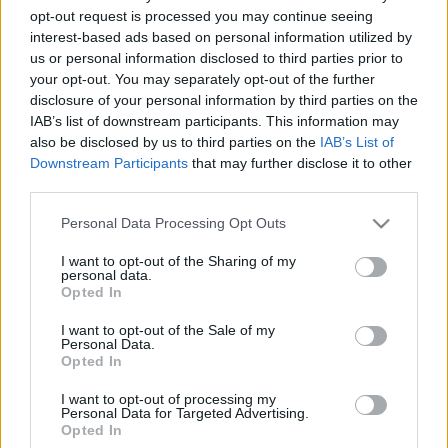
opt-out request is processed you may continue seeing
amelyek a spanyol kultúrát egészen a hetvenes évek elejéig
interest-based ads based on personal information utilized by
fémjelezték. Ezért nevezik az 1950-es éveket
us or personal information disclosed to third parties prior to
Spanyolországban az újjászületés évtizedének.
your opt-out. You may separately opt-out of the further
disclosure of your personal information by third parties on the
IAB’s list of downstream participants. This information may
A látogató élményét különösen fokozó korhű installáció
also be disclosed by us to third parties on the
IAB’s List of
egyedülálló módon mutatja be a spanyol művészet
Downstream Participants
that may further disclose it to other
third parties.
sokoldalúságát ebben az ellentmondásos korszakban.
Please note that this website/app uses one or more Google
Personal Data Processing Opt Outs
services and may gather and store information including but
A képzőművészeti műfajok: festészet (Tápies, Saura,
not limited to your visit or usage behaviour. You may click to
I want to opt-out of the Sharing of my
Millares, Feito, Sempere, Palazuelo, Canogar), szobrászat
personal data.
grant or deny consent to Google and its third-party tags to
Opted In
(Chillida, Martín Chirino, Andreu Alfaro, Oteiza),
use your data for below specified purposes in below Google
consent section.
sokszorosított grafika (Manolo Prieto, Ricard Giralt-Miracle)
I want to opt-out of the Sale of my
Personal Data.
és az építészet (Oriol Bohigas, Coderch, Fernández Alba, de
Opted In
la Sota, Sáinz de Oiza) bemutatása mellett, válogatott
I want to opt-out of processing my
filmrészleteket is láthat majd a közönség.
Personal Data for Targeted Advertising.
Opted In