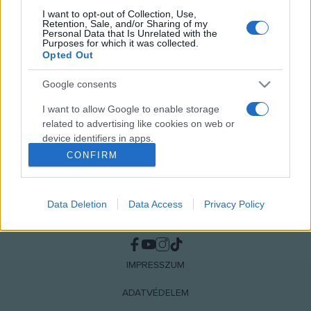
I want to opt-out of Collection, Use,
Retention, Sale, and/or Sharing of my
MEGOSZTÁS
Personal Data that Is Unrelated with the
Purposes for which it was collected.
Opted Out
Google consents
I want to allow Google to enable storage
related to advertising like cookies on web or
device identifiers in apps.
CONFIRM
I want to allow my user data to be sent to
Google for online advertising purposes.
Data Deletion
Data Access
Privacy Policy
I want to allow Google to send me
NÉPI
personalized advertising.
I want to allow Google to enable storage
IMPRESSZUM
related to analytics like cookies on web or
device identifiers in apps.
ADATVÉDELEM
I want to allow Google to enable storage