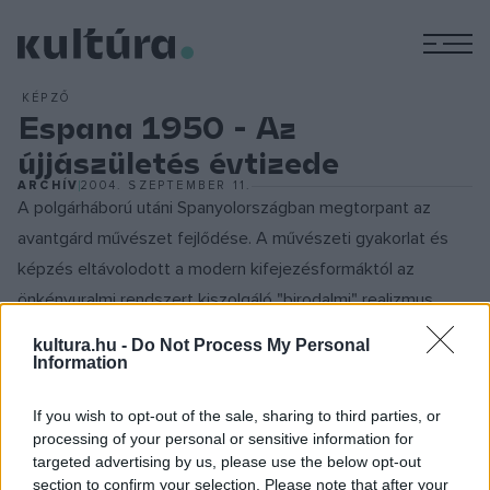
M
KÉPZŐ
Espana 1950 - Az
újjászületés évtizede
ARCHÍV
2004. SZEPTEMBER 11.
A polgárháború utáni Spanyolországban megtorpant az
avantgárd művészet fejlődése. A művészeti gyakorlat és
képzés eltávolodott a modern kifejezésformáktól az
önkényuralmi rendszert kiszolgáló "birodalmi" realizmus
irányába. Az 1940-es évek végén azonban az avantgárd
kultura.hu -
Do Not Process My Personal
művészet szereplői ismét megjelentek a spanyol művészet
Information
színpadán: nem kis erőfeszítések árán elérték, hogy
If you wish to opt-out of the sale, sharing to third parties, or
bekapcsolódjanak a nemzetközi kezdeményezésekbe.
processing of your personal or sensitive information for
targeted advertising by us, please use the below opt-out
Ekkor rögzültek azok az alapvető jegyek és vonások,
section to confirm your selection. Please note that after your