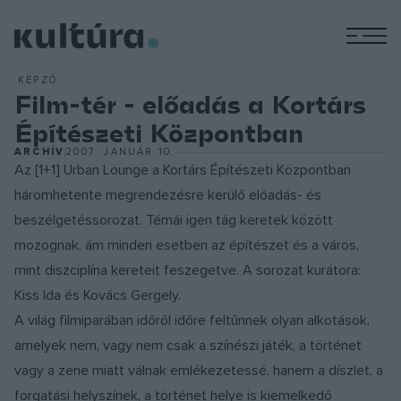
M
KÉPZŐ
Film-tér - előadás a Kortárs
Építészeti Központban
ARCHÍV
2007. JANUÁR 10.
Az [1+1] Urban Lounge a Kortárs Építészeti Központban
háromhetente megrendezésre kerülő előadás- és
beszélgetéssorozat. Témái igen tág keretek között
mozognak, ám minden esetben az építészet és a város,
mint diszciplína kereteit feszegetve. A sorozat kurátora:
Kiss Ida és Kovács Gergely.
A világ filmiparában időről időre feltűnnek olyan alkotások,
amelyek nem, vagy nem csak a színészi játék, a történet
vagy a zene miatt válnak emlékezetessé, hanem a díszlet, a
forgatási helyszínek, a történet helye is kiemelkedő