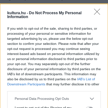
szerepet kap. Időnként maga a ház, a hely vagy egy egész
város válik egy-egy film főszereplőjévé. A film és a benne
kultura.hu -
Do Not Process My Personal
Information
megjelenő épített környezet állandó kölcsönhatásban van,
legyen szó a film által létrehozott új, vagy általa
If you wish to opt-out of the sale, sharing to third parties, or
átértelmezett terekről, helyekről, vagy a hely által a filmhez
processing of your personal or sensitive information for
targeted advertising by us, please use the below opt-out
adott, gyakran nem is kevés jelentéstöbbletről.
section to confirm your selection. Please note that after your
Hogyan működik ez a folyamat? Hogyan jön létre a film
opt-out request is processed you may continue seeing
tere? Hogyan formálja át a kétdimenziós vászon a
interest-based ads based on personal information utilized by
us or personal information disclosed to third parties prior to
háromdimenziós épített teret és viszont? Czirják Pál tart
your opt-out. You may separately opt-out of the further
előadást a film-tér felépítéséről, létrejöttéről. Asztalos
disclosure of your personal information by third parties on the
Adrien pedig a Taxidermia című film forgatási helyszíneiről
IAB’s list of downstream participants. This information may
also be disclosed by us to third parties on the
IAB’s List of
tart előadást.
Downstream Participants
that may further disclose it to other
Czirják Pál az ELTE esztétika és filmelmélet szakjának
third parties.
végzős hallgatója. 2005 óta az Esztergomi Vitéz János
Please note that this website/app uses one or more Google
Personal Data Processing Opt Outs
Tanítóképző Főiskola filmterjesztő szakirányának oktatója
services and may gather and store information including but
és a Metropolis folyóirat szerkesztője. Filmes tárgyú írásai a
not limited to your visit or usage behaviour. You may click to
I want to opt-out of the Sharing of my