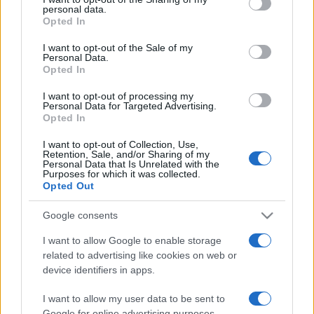
personal data.
grant or deny consent to Google and its third-party tags to
Metropolisban jelentek meg. - forrás:
Opted In
use your data for below specified purposes in below Google
http://www.c6.hu/metropolis.
consent section.
I want to opt-out of the Sale of my
Asztalos Adrien díszlettervező, szcenikus, látványtervező.
Personal Data.
Opted In
Színházi munkái mellett Pálfi György A hal és - a 2006-os
Filmszemlén Látványtervezői díjat kapott - Taxidermia c.
I want to opt-out of processing my
Personal Data for Targeted Advertising.
filmjeiben dolgozott díszlet- és látványtervezőként.
Opted In
I want to opt-out of Collection, Use,
Az előadások utáni beszélgetés további meghívottja:
Retention, Sale, and/or Sharing of my
Personal Data that Is Unrelated with the
Vámos Dominika építész, 1996-tól 2001-ig az Alaprajz és az
Purposes for which it was collected.
Opted Out
ARC' építészeti folyóiratok szerkesztője. Madzin Attila
munkatársa volt a Molnár Farkas életpályájáról 2000-ben
Google consents
készült, A Bauhaustól a Szentföldig című film készítésében.
I want to allow Google to enable storage
Jelenleg a MOME DLA kurzusának hallgatója, ahol film és
related to advertising like cookies on web or
építészet a választott témája. Moderátor: Szemerey Samu
device identifiers in apps.
I want to allow my user data to be sent to
Az előadás helyszíne: Budapest, VII. kerület Nefelejcs utca
Google for online advertising purposes.