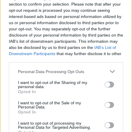
section to confirm your selection. Please note that after your
gondolat nem volt új, 1936 és 1944 között már készültek
opt-out request is processed you may continue seeing
ilyen felvételek a Magyar Tudományos Akadémia, majd a
interest-based ads based on personal information utilized by
Magyar Rádió és a Néprajzi Múzeum támogatásával,
us or personal information disclosed to third parties prior to
your opt-out. You may separately opt-out of the further
Bartók, Dicsér, Kodály, Lajtha, Ortutay és mások
disclosure of your personal information by third parties on the
irányításával. A felvételek egy részét később
IAB’s list of downstream participants. This information may
megjelentették, így született meg a Pátria lemezsorozat.
also be disclosed by us to third parties on the
IAB’s List of
Downstream Participants
that may further disclose it to other
Az "Utolsó Óra" keretében a gyűjtést 1997
third parties.
szeptemberében kezdték el: Erdélyből 46, Felvidékről 25,
Please note that this website/app uses one or more Google
a központi, "kismagyarországi" részről 41 zenekarral
Personal Data Processing Opt Outs
services and may gather and store information including but
kezdték meg a munkát. Zenéjüket 1267 CD-n rögzítették
not limited to your visit or usage behaviour. You may click to
I want to opt-out of the Sharing of my
personal data.
mintegy 1250 órányi tiszta terjedelemben. Az "Utolsó
grant or deny consent to Google and its third-party tags to
Opted In
use your data for below specified purposes in below Google
Óra" a XX. század legnagyobb értékmentő kárpát-
consent section.
I want to opt-out of the Sale of my
medencei gyűjtése lett. A gyűjtéssel párhuzamosan
Personal Data.
Opted In
megindították a nagyközönség számára a hangfelvételek
kiadását, s a sorozatot "Új Pátriá"-nak nevezték el. Ez a
I want to opt-out of processing my
Personal Data for Targeted Advertising.
nagyszabású projekt most a költségvetési pénzből