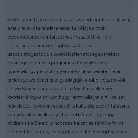
Kevés olyan fővárosi kulturális-művelődési intézmény van,
amely évek óta rendszeresen felvállalja a nyári
gyerektáborok fenntartásának misszióját. A Törp-
táborban a kézműves foglalkozások, az
uszodalátogatások, a sportolási lehetőségek mellett
különleges kulturális programokat élvezhetnek a
gyerekek. Így például a gyermekszínház zenebohócai
emlékezetes élménnyel gazdagítják a tábor résztvevőit.
László Sándor hangsúlyozta: a Zeneház célkitűzése
kezdettől fogva az volt, hogy részt vállaljon a XI. kerület
művelődési tevékenységéből, s kulturális szolgáltatásait a
környék lakosainak is nyújtsa. Tették ezt úgy, hogy
közben a kerülettől mindössze három és félmillió forint
támogatást kaptak, ami egy kerületi közösségi ház éves