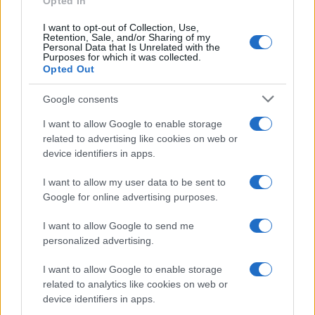
Opted In
fenntartott Magyar Tudományos Akadémia zenei
I want to opt-out of Collection, Use,
archívumát gyarapítja.
Retention, Sale, and/or Sharing of my
Personal Data that Is Unrelated with the
László Sándor jelezte, hogy az ígért kétszer hét millió
Purposes for which it was collected.
Opted Out
forintos gyorssegélyből július végéig még nem érkezett
semmi sem a számlájukra, de azért készülnek nívós
Google consents
programokkal a szeptemberi nyitásra.
I want to allow Google to enable storage
related to advertising like cookies on web or
device identifiers in apps.
I want to allow my user data to be sent to
Google for online advertising purposes.
Fonó Budai Zeneház őszi programajánlatából
I want to allow Google to send me
personalized advertising.
Az előző években megrendezésre került Makedón és
I want to allow Google to enable storage
Trák Fesztiválok folytatásaként szeptember 4-én,
related to analytics like cookies on web or
csütörtökön Dobrudzsa Fesztivál címmel folytatódik a
device identifiers in apps.