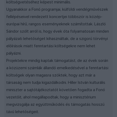
költségvetéséhez képest minimális.
Ugyanakkor a Fonó programjai, külföldi vendégművészek
fellépéseivel rendezett koncertjei többször is közép-
európai hírű, rangos eseményeknek számítottak. László
Sándor szólt arról is, hogy évek óta folyamatosan minden
pályázati lehetőséget kihasználtak, de a szigorú törvényi
előírások miatt fenntartási költségekre nem lehet
pályázni.
Projektekre mindig kaptak támogatást, de az évek során
a közüzemi számlák állandó emelkedésével a fenntartási
költségek olyan magasra szöktek, hogy azt már a
társaság nem tudja kigazdálkodni. Hiller István kulturális
miniszter a sajtótájékoztatót követően fogadta a Fonó
vezetőit, ahol megállapodtak, hogy a minisztérium
megvizsgálja az együttműködés és támogatás hosszú
távú lehetőségeit.