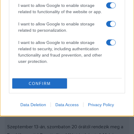
rendezvénysorozat.
I want to allow Google to enable storage
Dobrudzsa mint tájegység két ország területén fekszik,
related to functionality of the website or app.
nagyobb része Romániában, de egy hagyományokban
I want to allow Google to enable storage
gazdag rész Bulgária észak-keleti csücskében található. A
related to personalization.
két táncegyüttesen kívül (Cerbul de Aur román, Martenica
bolgár táncegyüttes) - akik a szervezésben is részt
I want to allow Google to enable storage
related to security, including authentication
vesznek - a fesztiválra érkezik Romániából a Baladele
functionality and fraud prevention, and other
Deltei hivatásos táncegyüttes és Bulgáriából a Várnai
user protection.
Szabadegyetem Akademika csoportja hagyományőrző
zenészekkel és énekesekkel kísérve. Közreműködik a
CONFIRM
Vándor Vokál énekegyüttes, a Móc-Art és a Söndörgő
zenekar, valamint a Jantra táncegyüttes. Hajnalig tartó
táncházzal és balkáni ételkóstolóval várják az
Data Deletion
Data Access
Privacy Policy
érdeklődőket.
Szeptember 13-án, szombaton 20 órától rendezik meg a