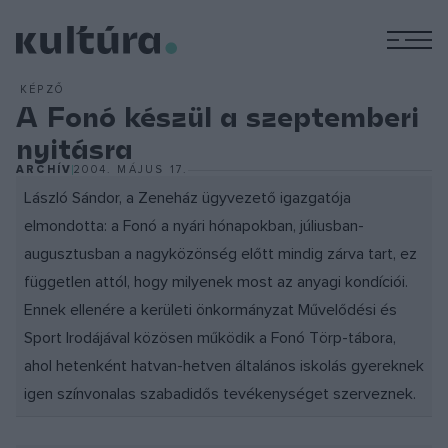
M
KÉPZŐ
A Fonó készül a szeptemberi
nyitásra
ARCHÍV
2004. MÁJUS 17.
László Sándor, a Zeneház ügyvezető igazgatója
elmondotta: a Fonó a nyári hónapokban, júliusban-
augusztusban a nagyközönség előtt mindig zárva tart, ez
független attól, hogy milyenek most az anyagi kondíciói.
Ennek ellenére a kerületi önkormányzat Művelődési és
Sport Irodájával közösen működik a Fonó Törp-tábora,
ahol hetenként hatvan-hetven általános iskolás gyereknek
igen színvonalas szabadidős tevékenységet szerveznek.