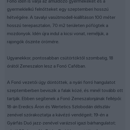
Fonó idén is várja az ámuldozó gyermekeket és a
gyermeklelkű felnőtteket egy szeptemberi hosszú
hétvégére. A tavalyi vasútmodell-kiállításon 100 méter
hosszú terepasztalon, 70 m2 területen pöfögtek a
mozdonyok. Idén újra indul a kicsi vonat, reméljük, a
rajongók őszinte örömére.
Ugyanekkor, pontosabban csütörtöktől szombatig, 18
órától Zeneszalon lesz a Fonó Caféban.
A Fonó vezetői úgy döntöttek, a nyári forró hangulatot
szeptemberben beviszik a falak közé, és minél tovább ott
tartják. Ebben segítenek a Fonó Zeneszalonjának fellépői:
18-án Eredics Áron és Wertetics Szlobodán délszláv
zenével szórakoztatja a kávézó vendégeit; 19-én a
Gyárfás Duó jazz-zenével varázsol igazi bárhangulatot;