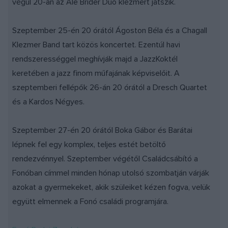
végül 20-án az Ale Brider Duó klezmert játszik.
Szeptember 25-én 20 órától Ágoston Béla és a Chagall
Klezmer Band tart közös koncertet. Ezentúl havi
rendszerességgel meghívják majd a JazzKoktél
keretében a jazz finom műfajának képviselőit. A
szeptemberi fellépők 26-án 20 órától a Dresch Quartet
és a Kardos Négyes.
Szeptember 27-én 20 órától Boka Gábor és Barátai
lépnek fel egy komplex, teljes estét betöltő
rendezvénnyel. Szeptember végétől Családcsábító a
Fonóban címmel minden hónap utolsó szombatján várják
azokat a gyermekeket, akik szüleiket kézen fogva, velük
együtt elmennek a Fonó családi programjára.