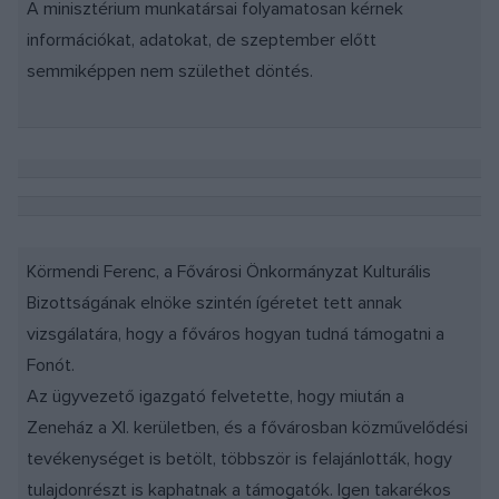
A minisztérium munkatársai folyamatosan kérnek
információkat, adatokat, de szeptember előtt
semmiképpen nem születhet döntés.
Körmendi Ferenc, a Fővárosi Önkormányzat Kulturális
Bizottságának elnöke szintén ígéretet tett annak
vizsgálatára, hogy a főváros hogyan tudná támogatni a
Fonót.
Az ügyvezető igazgató felvetette, hogy miután a
Zeneház a XI. kerületben, és a fővárosban közművelődési
tevékenységet is betölt, többször is felajánlották, hogy
tulajdonrészt is kaphatnak a támogatók. Igen takarékos