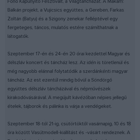
Fonó Kapunyitó Fesztivált, a Világtáncházat. A Makám:
Balkán projekt, a Vujicsics együttes, a Gereben, Farkas
Zoltán (Batyu) és a Szigony zenekar felléptével egy
fergeteges, táncos, mulatós estére számíthatnak a
látogatók.
Szeptember 17-én és 24-én 20 órai kezdettel Magyar és
délszláv koncert és táncház lesz. Az idén is töretlenül és
még nagyobb elánnal folytatódik a szerdánkénti magyar
táncház. Az est ezentúl mindig bővül a Söndörgő
együttes délszláv táncházával és népművészek
kirakodóvásárával. A megújult kávézóban népies jellegű
ételek, tájborok és pálinka is várja a vendégeket.
Szeptember 18-tól 21-ig, csütörtöktől vasárnapig, 10 és 18
óra között Vasútmodell-kiállítást és -vásárt rendeznek. A