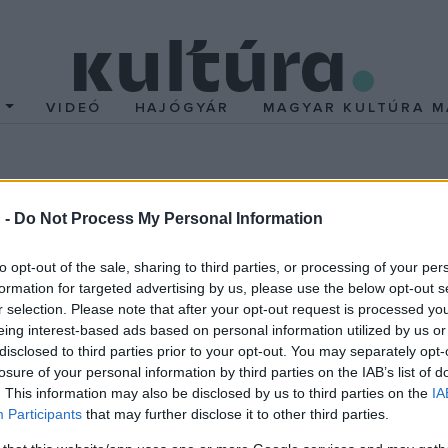
T
VIDEÓ
HAJÓGYÁR
MAGYAR KULTÚRA M
vás - Fotóhónap 2006
 -
Do Not Process My Personal Information
sztivál megrendezésével a mai fotográfiai élet értékeinek bemut
to opt-out of the sale, sharing to third parties, or processing of your per
tt. Nemcsak egyéni fotográfusok pályázhatnak, hanem alkotócsopo
formation for targeted advertising by us, please use the below opt-out s
, a reménybeli kiállítóhely befogadó nyilatkozatával és a teljes leb
r selection. Please note that after your opt-out request is processed y
eing interest-based ads based on personal information utilized by us or
mélyt, annak pontos elérhetőségével együtt. A kiállítás költségeit
disclosed to third parties prior to your opt-out. You may separately opt-
ek Szövetsége az elfogadott pályázatok fölött védnökséget v
losure of your personal information by third parties on the IAB’s list of
ram műsorfüzetében, jogosultak a FOTÓHÓNAP 2006 logójának has
. This information may also be disclosed by us to third parties on the
IA
Participants
that may further disclose it to other third parties.
re. Pályázatot csak kitöltött adatlappal együtt fogadunk el, am