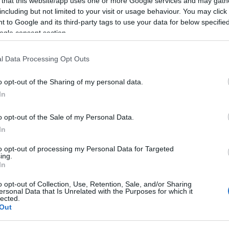
veszek.hu) vagy felbélyegzett, kis méretű válaszborítékkal igény
 that this website/app uses one or more Google services and may gath
including but not limited to your visit or usage behaviour. You may click 
séges. A kitöltött pályázati adatlaphoz az alábbi mellékleteket kér
 to Google and its third-party tags to use your data for below specifi
 képek megítéléséhez szükséges 13x18 cm vagy 18x24 cm méretű 
ogle consent section.
z alkotó(k) rövid szakmai életrajza, esetleg portréja (csoport, 
endezvények (szimpóziumok, konferenciák, a művészeket, különb
l Data Processing Opt Outs
álkozók, workshopok, elméleti, kutatási, művészeti és technikai 
o opt-out of the Sharing of my personal data.
veges ismertetése. Beérkezési határidő: 2006. február 28. Cí
In
sítás: 311-2626 Az ügyvezető kuratórium a beérkezett pályázatokat
öntésről. Forrás: www.muosz.hu
o opt-out of the Sale of my Personal Data.
In
to opt-out of processing my Personal Data for Targeted
ing.
In
o opt-out of Collection, Use, Retention, Sale, and/or Sharing
ersonal Data that Is Unrelated with the Purposes for which it
lected.
Out