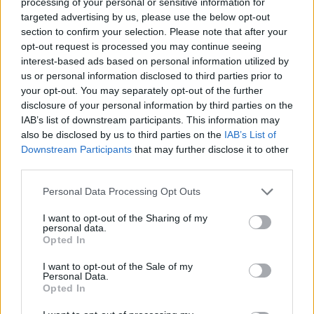
processing of your personal or sensitive information for
túlsúlyosnak, bokasüllyedésesnek látod őket, mégis
targeted advertising by us, please use the below opt-out
section to confirm your selection. Please note that after your
bájosak. Egy angyal ugyanúgy lehet bájos, mint bármi más.
opt-out request is processed you may continue seeing
Iróniát, ugyanakkor valami mély, belső szépséget próbálok
interest-based ads based on personal information utilized by
kifejezni velük.
us or personal information disclosed to third parties prior to
your opt-out. You may separately opt-out of the further
disclosure of your personal information by third parties on the
IAB’s list of downstream participants. This information may
also be disclosed by us to third parties on the
IAB’s List of
Downstream Participants
that may further disclose it to other
Réz András a kiállítás megnyitóján
third parties.
Please note that this website/app uses one or more Google
Personal Data Processing Opt Outs
services and may gather and store information including but
Aki ismeretlenül megnézi ezeket a munkákat, egyből
not limited to your visit or usage behaviour. You may click to
I want to opt-out of the Sharing of my
personal data.
grant or deny consent to Google and its third-party tags to
érzi, hogy csak zsidó művész készíthette őket. Még a
Opted In
use your data for below specified purposes in below Google
macskán is sábeszdekli van, a bohócok arca is árulkodó
consent section.
I want to opt-out of the Sale of my
Egy valami lehet csak elsőre különös: hogy ezek a
Personal Data.
Opted In
képek nevetnek. Vidámak, csak úgy vibrál bennük a