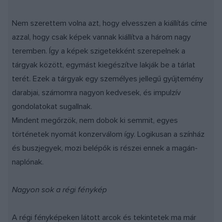
Nem szerettem volna azt, hogy elvesszen a kiállítás címe
azzal, hogy csak képek vannak kiállítva a három nagy
teremben. Így a képek szigetekként szerepelnek a
tárgyak között, egymást kiegészítve lakják be a tárlat
terét. Ezek a tárgyak egy személyes jellegű gyűjtemény
darabjai, számomra nagyon kedvesek, és impulzív
gondolatokat sugallnak.
Mindent megőrzök, nem dobok ki semmit, egyes
történetek nyomát konzerválom így. Logikusan a színház
és buszjegyek, mozi belépők is részei ennek a magán-
naplónak.
Nagyon sok a régi fénykép
A régi fényképeken látott arcok és tekintetek ma már