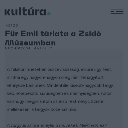
M
KÉPZŐ
Für Emil tárlata a Zsidó
Múzeumban
ARCHÍV
2004. MÁJUS 17.
A falakon hihetetlen összevisszaság, elsőre úgy fest,
mintha egy nagyon-nagyon öreg néni felnagyított
vitrinjébe bámulnék. Mindenféle kisebb-nagyobb tárgy,
kép, elképesztő sűrűségben és mennyiségben. Aztán
valahogy megpillantom az első festményt. Szinte
mellékesen, a tárgyak közé simulva.
A tárgyak szinte elrejtik a műveket. Miért van ez?