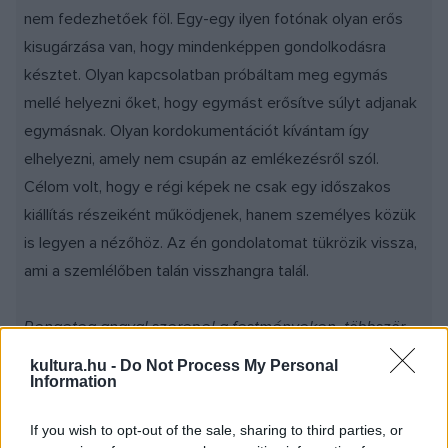
nem fedezhetőek föl. Egy-egy ilyen fotónak olyan erős
kisugárzása van, hogy mindenképpen gondolkodásra
késztet. Olyan kapcsolatban próbáltam meg egymás
mellé helyezni őket, hogy egymást erősítve súlyt adjanak
egymásnak. Olyan kordokumentációt kívántam így
elhelyezni, amely nem csupán az emlékezésről szól.
Célom volt, hogy e régi képek ne csak egy időszakos
kiállítás részeiként működjenek, hanem személyes közük
is legyen a nézőhöz. Az én gondolatomat tükrözik vissza,
ami a szemlélőben talán visszhangra talál.
Rengeteg angyal szerepel a festményeken, többször
egyetlen angyal maga a mű. Mit jelentenek számodra?
kultura.hu -
Do Not Process My Personal
Information
Fontosak, mint valódi segítség és természetesség
If you wish to opt-out of the sale, sharing to third parties, or
jelképei. Ha megnézed ezeket az angyalokat,