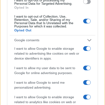
I want to opt-out of processing my
vitalitás. Ez nem általános. Létezik-e kimondottan zsidó
Personal Data for Targeted Advertising.
művészet, és a zsidó művésznek valóban olyan
Opted In
konfliktusokkal kell szembenézniük, mint amilyenekről
I want to opt-out of Collection, Use,
Retention, Sale, and/or Sharing of my
teszem azt Chaim Potok festő hősének, Asher Lev-
Personal Data that Is Unrelated with the
Purposes for which it was collected.
nek?
Opted Out
Biztos, hogy létezik olyan, hogy kimondottan zsidó
Google consents
művészet, de én ennek a jegyeit szerencsére magamon
I want to allow Google to enable storage
nem veszem észre. Nem úgy dolgozom, hogy
related to advertising like cookies on web or
device identifiers in apps.
kimondottan zsidó témájú festőnek lehessen nevezni.
Messze elkerültem ezt a csapdát.
I want to allow my user data to be sent to
Persze van benne valami, nézze meg például ezt a képet,
Google for online advertising purposes.
amely a Long Island-i teniszezők címet kapta, és hűen a
I want to allow Google to send me
címhez valóban két zsidó teniszezik rajta. És életszeretet
personalized advertising.
sugároznak felénk. Ha zsidó képzőművészetről
I want to allow Google to enable storage
beszélünk, akkor mindig valami fájdalom, sötét hangulat,
related to analytics like cookies on web or