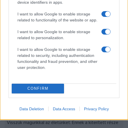
megrendítő érzés kapcsolódik hozzá. Nálam ez nem így
device identifiers in apps.
van. Az életkedv dominál nálam. Tudjuk persze hogy
I want to allow Google to enable storage
nagyon córesz, hogy nagyon sok probléma van, de ezzel
related to functionality of the website or app.
együtt kell élni. Hogy ki mit hoz #8220;Haus von aus", az
I want to allow Google to enable storage
nem feltétlen fontos. Nem elhanyagolható, de nem kell
related to personalization.
leragadni ott.
I want to allow Google to enable storage
related to security, including authentication
functionality and fraud prevention, and other
user protection.
Miért ez lett a címe ennek a tárlatnak?
CONFIRM
A Depo címmel első megközelítésben csupán arra a
tényre utalok, hogy a tárgyak, amiket gyűjtünk, azokat
Data Deletion
Data Access
Privacy Policy
valahol össze is kell raknunk. Zsákba, fiókba, bőröndbe.
Visszük magunkkal az életünket. Ennek a kiterített része