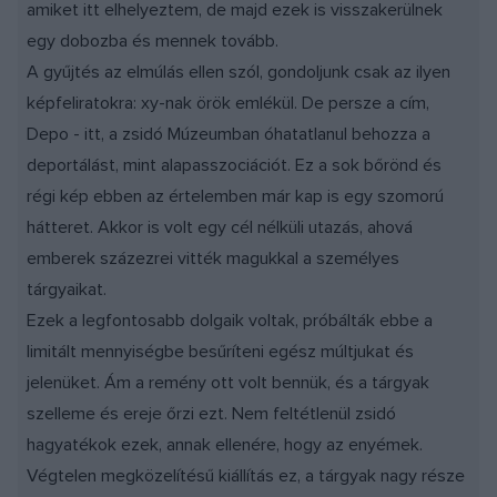
amiket itt elhelyeztem, de majd ezek is visszakerülnek
egy dobozba és mennek tovább.
A gyűjtés az elmúlás ellen szól, gondoljunk csak az ilyen
képfeliratokra: xy-nak örök emlékül. De persze a cím,
Depo - itt, a zsidó Múzeumban óhatatlanul behozza a
deportálást, mint alapasszociációt. Ez a sok bőrönd és
régi kép ebben az értelemben már kap is egy szomorú
hátteret. Akkor is volt egy cél nélküli utazás, ahová
emberek százezrei vitték magukkal a személyes
tárgyaikat.
Ezek a legfontosabb dolgaik voltak, próbálták ebbe a
limitált mennyiségbe besűríteni egész múltjukat és
jelenüket. Ám a remény ott volt bennük, és a tárgyak
szelleme és ereje őrzi ezt. Nem feltétlenül zsidó
hagyatékok ezek, annak ellenére, hogy az enyémek.
Végtelen megközelítésű kiállítás ez, a tárgyak nagy része