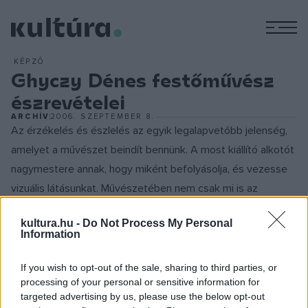
M
KÉPZŐ
Ghyczy Dénes festőművész
észrevételei
ARCHÍV
2006. SZEPTEMBER 8.
Az érzékelés és észlelés az egyik legalapvetőbb jelenség,
amelyet a művészet beindít bennünk. A most kiállító alkotót
nagymestere annak, hogy miként befolyásolja, és vezesse
vizuális látásunkat. Művészetében nem csak mi is az
észrevétel részesei leszünk, de gondolati inspirációt is
kultura.hu -
Do Not Process My Personal
kapunk általuk. A képi manipuláció a számítógépes képek
Information
elterjedése miatt, meghatározta az elmúlt évtized
művészeti arculatát. Ebben a közegben talált rá Ghyczy
If you wish to opt-out of the sale, sharing to third parties, or
processing of your personal or sensitive information for
Dénes a torzított látványt esztétikai és szellemi
targeted advertising by us, please use the below opt-out
lehetőségeire. Módszere is a kor vívmányaiból fakadnak,