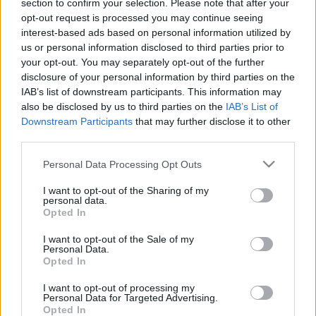
section to confirm your selection. Please note that after your
hiszen napjainkban igen jellemzően, ő is fotó után fest. Az
opt-out request is processed you may continue seeing
interest-based ads based on personal information utilized by
eljárás népszerűsége abban rejlik, hogy a fotó alapján való
us or personal information disclosed to third parties prior to
festés, nem csak a festői gyakorlatot egyszerűsíti le. A
your opt-out. You may separately opt-out of the further
fénykép, mint egyfajta szűrő közbeiktatása, a látvány és a
disclosure of your personal information by third parties on the
IAB’s list of downstream participants. This information may
művész - illetve a néző - személye közé bizonyos
also be disclosed by us to third parties on the
IAB’s List of
elidegenítést, távolságtartást eredményez. Ez a távolabbra
Downstream Participants
that may further disclose it to other
tartás azonban nem von le a létrejövő kép értékéből, inkább
third parties.
egy objektív, elemzőbb megközelítést tesz lehetővé. De
Please note that this website/app uses one or more Google
Personal Data Processing Opt Outs
Ghyczy nem elégszik meg ezzel az első számú
services and may gather and store information including but
not limited to your visit or usage behaviour. You may click to
I want to opt-out of the Sharing of my
személytelenítő elemmel, hanem még egy szűrőt beiktat a
personal data.
grant or deny consent to Google and its third-party tags to
kép tárgya és nézője közé. Méghozzá különböző metszésű,
Opted In
use your data for below specified purposes in below Google
mintázatú és faktúrájú üveglapokat. A kiállítás helyszíne:
consent section.
I want to opt-out of the Sale of my
Personal Data.
Vízivárosi Galéria, 1027. Budapest, Kapás u. 55. A kiállítás
Opted In
látható: 2006. szeptember 7. - 28. Nyitva tartás: keddtől
I want to opt-out of processing my
péntekig 13-18 óra, szombat 10-14 óra között Telefon: 06-1
Personal Data for Targeted Advertising.
Opted In
201-6925