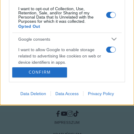
I want to opt-out of Collection, Use,
Retention, Sale, and/or Sharing of my
Personal Data that Is Unrelated with the
Purposes for which it was collected.
MEGOSZTÁS
Opted Out
Google consents
I want to allow Google to enable storage
related to advertising like cookies on web or
device identifiers in apps.
CONFIRM
I want to allow my user data to be sent to
Google for online advertising purposes.
I want to allow Google to send me
Data Deletion
Data Access
Privacy Policy
personalized advertising.
NÉPI
I want to allow Google to enable storage
related to analytics like cookies on web or
IMPRESSZUM
device identifiers in apps.