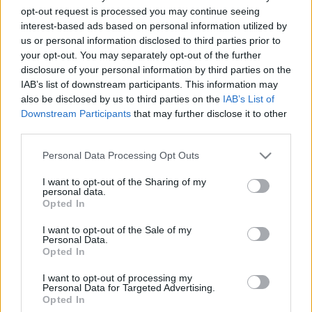
opt-out request is processed you may continue seeing
belső képi világomból hívom őket a vászonra. A
interest-based ads based on personal information utilized by
megfogalmazott képek így olyan formai és színbeli
us or personal information disclosed to third parties prior to
eszközöket tartalmaznak, amik szimbolikusan
your opt-out. You may separately opt-out of the further
disclosure of your personal information by third parties on the
értelmezhetőek vagy inkább érezhetőek... A képeimen
IAB’s list of downstream participants. This information may
megjelenő nemi szimbólumok, az embereket bábuként
also be disclosed by us to third parties on the
IAB’s List of
mozgató erkölcstelen világ iránti undoromban adnak képi
Downstream Participants
that may further disclose it to other
third parties.
formát, más képekben viszont a szintén ezekre a
területekre koncentrált csodák, mint a lélek születése és a
Please note that this website/app uses one or more Google
Personal Data Processing Opt Outs
services and may gather and store information including but
szerelem tiszta vágya, mit kifejezetten hivatottak. Ezeknek
not limited to your visit or usage behaviour. You may click to
I want to opt-out of the Sharing of my
a szimbólumoknak a kettősségét színekkel, jelképekkel
personal data.
grant or deny consent to Google and its third-party tags to
Opted In
tovább alakítva tolom el egyik vagy másik irányba. - Giricz
use your data for below specified purposes in below Google
consent section.
Máté A kiállítás megtekinthető: 2006. február 25. - március
I want to opt-out of the Sale of my
Personal Data.
12. Nyitva tartás: hétköznapokon 9-17 óráig, szombaton 10-
Opted In
13 óra között A kiállítás helyszíne: 1055 Budapest, Falk Miksa
I want to opt-out of processing my
utca 7.
Personal Data for Targeted Advertising.
Opted In