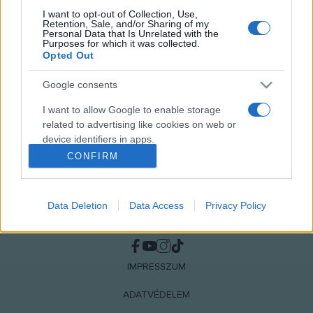
I want to opt-out of Collection, Use,
Retention, Sale, and/or Sharing of my
MEGOSZTÁS
Personal Data that Is Unrelated with the
Purposes for which it was collected.
Opted Out
Google consents
I want to allow Google to enable storage
related to advertising like cookies on web or
device identifiers in apps.
CONFIRM
I want to allow my user data to be sent to
Google for online advertising purposes.
Data Deletion
Data Access
Privacy Policy
I want to allow Google to send me
NÉPI
personalized advertising.
I want to allow Google to enable storage
IMPRESSZUM
related to analytics like cookies on web or
device identifiers in apps.
ADATVÉDELEM
I want to allow Google to enable storage