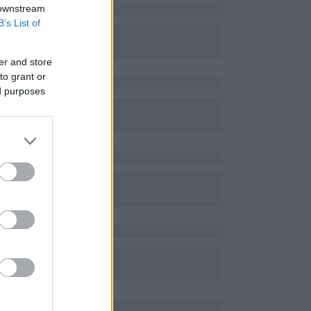
 downstream
B’s List of
er and store
to grant or
ed purposes