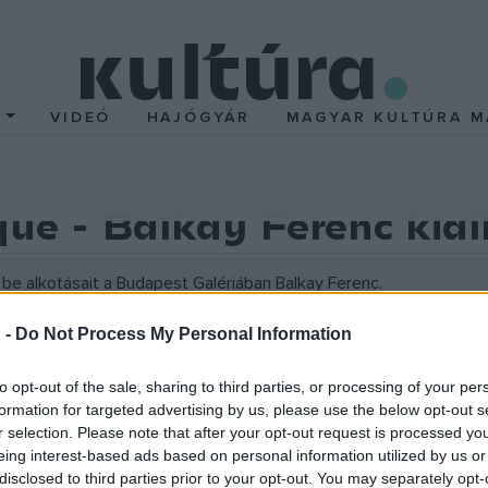
T
VIDEÓ
HAJÓGYÁR
MAGYAR KULTÚRA M
que - Balkay Ferenc kiál
be alkotásait a Budapest Galériában Balkay Ferenc.
 ismerkedhet meg a publikum. A transzparens papírra ceruzával r
 -
Do Not Process My Personal Information
és egy ceruza elegendő, hogy világok nyíljanak meg.
dható rajzok, és az alkotó rajztudománya kalauzolnak minket egy
to opt-out of the sale, sharing to third parties, or processing of your per
itt grafitra utal. A most bemutatásra kerülő művek az utóbbi éve
formation for targeted advertising by us, please use the below opt-out s
r selection. Please note that after your opt-out request is processed y
eing interest-based ads based on personal information utilized by us or
disclosed to third parties prior to your opt-out. You may separately opt-