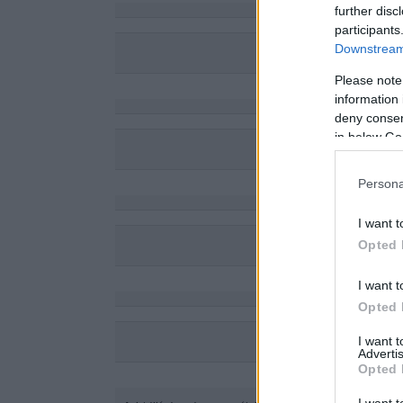
further disc
participants
Downstream 
Please note
information 
deny consent
in below Go
Persona
I want t
Opted 
I want t
Opted 
I want 
Advertis
Opted 