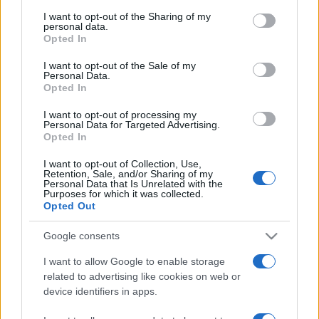
services and may gather and store information including but
modern áruházépülete, amely hamarosan a
not limited to your visit or usage behaviour. You may click to
I want to opt-out of the Sharing of my
personal data.
legnépszerűbb bevásárló helyek egyike lett.
grant or deny consent to Google and its third-party tags to
Opted In
use your data for below specified purposes in below Google
A kor legmodernebb technikával felszerelt épülete
consent section.
I want to opt-out of the Sale of my
Sziklay Zsigmond tervei alapján készült szecessziós
Personal Data.
Opted In
stílusban, beépítve a Terézvárosi Kaszinó egyes részeit.
I want to opt-out of processing my
Personal Data for Targeted Advertising.
Opted In
A jellegzetes spirális formák...
I want to opt-out of Collection, Use,
Retention, Sale, and/or Sharing of my
Personal Data that Is Unrelated with the
Purposes for which it was collected.
Opted Out
A hatvanas évektől Divatcsarnok néven üzemeltették,
Google consents
megtartva eredeti funkcióját, ám népszerűségét ekkor
már elveszítette. Később még raktárként is használták.
I want to allow Google to enable storage
related to advertising like cookies on web or
1997-ben Divatcsarnokról ismét Párisi Nagyáruházra
device identifiers in apps.
keresztelték, ám így is csak három évig működött. Tavaly
a Kincstári Vagyoni Igazgatóság másfél milliárd forintért