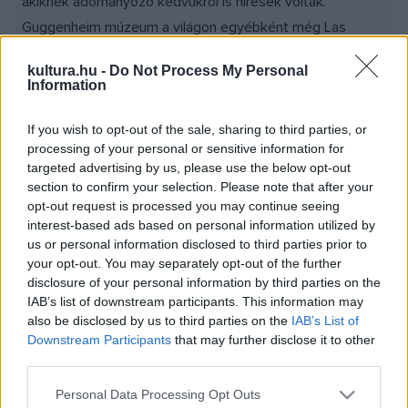
akiknek adományozó kedvükről is híresek voltak.
Guggenheim múzeum a világon egyébként még Las
Vegasban, Bilbao- ban, Berlinben és Velencében található.
kultura.hu -
Do Not Process My Personal
Ha a sor a budapesti helyszínnel bővülne, hazánknak
Information
kétséget kizáróan nagy elismerés lenne.
If you wish to opt-out of the sale, sharing to third parties, or
processing of your personal or sensitive information for
targeted advertising by us, please use the below opt-out
Guggenheim Múzeum - New York
section to confirm your selection. Please note that after your
opt-out request is processed you may continue seeing
interest-based ads based on personal information utilized by
us or personal information disclosed to third parties prior to
your opt-out. You may separately opt-out of the further
Ha tehát igaz a híresztelés, miszerint a gyűjtemény
disclosure of your personal information by third parties on the
hazánkba érkezik, akkor azt az Andrássy úton található
IAB’s list of downstream participants. This information may
egykori Párisi Nagyáruházban helyeznék el.
also be disclosed by us to third parties on the
IAB’s List of
Downstream Participants
that may further disclose it to other
Miután a korábbi Párisi Nagyáruház 1903-ben leégett, 1911-
third parties.
ben az óbudai textilgyáros Goldberger család
Please note that this website/app uses one or more Google
megrendelésére 1911-ben megépült a főváros első
Personal Data Processing Opt Outs