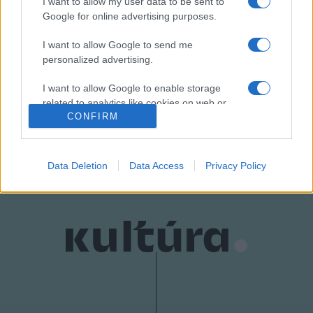
I want to allow my user data to be sent to
Google for online advertising purposes.
megvásárolta az üresen tátongó ingatlant. Akkor még
nem tudták, hogyan hasznosítsák az épületet.
I want to allow Google to send me
Mindenestre nagy öröm lenne, ha valóban Guggenheim
personalized advertising.
Múzeum létesülne falai között.
I want to allow Google to enable storage
related to analytics like cookies on web or
CONFIRM
device identifiers in apps.
MEGOSZTÁS
I want to allow Google to enable storage
related to functionality of the website or app.
Data Deletion
Data Access
Privacy Policy
I want to allow Google to enable storage
related to personalization.
I want to allow Google to enable storage
related to security, including authentication
functionality and fraud prevention, and other
user protection.