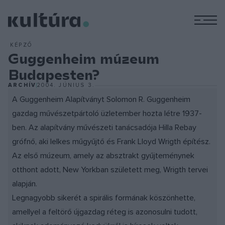
M
KÉPZŐ
Guggenheim múzeum
Budapesten?
ARCHÍV
2004. JÚNIUS 3.
A Guggenheim Alapítványt Solomon R. Guggenheim
gazdag művészetpártoló üzletember hozta létre 1937-
ben. Az alapítvány művészeti tanácsadója Hilla Rebay
grófnő, aki lelkes műgyűjtő és Frank Lloyd Wrigth építész.
Az első múzeum, amely az absztrakt gyűjteménynek
otthont adott, New Yorkban született meg, Wrigth tervei
alapján.
Legnagyobb sikerét a spirális formának köszönhette,
amellyel a feltörő újgazdag réteg is azonosulni tudott,