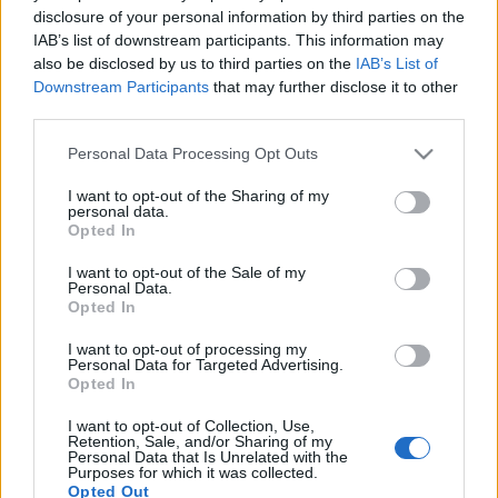
az intézmény látogatottsága. 2005-ben csaknem 400
disclosure of your personal information by third parties on the
ezren, 2006-ban, a centenáriumi évben pedig már több mint
IAB’s list of downstream participants. This information may
also be disclosed by us to third parties on the
IAB’s List of
600 ezren tekintették meg az itt látható kiállításokat.
Downstream Participants
that may further disclose it to other
third parties.
Please note that this website/app uses one or more Google
Personal Data Processing Opt Outs
A 750000. látogatót
Baán László
, a múzeum főigazgatója
services and may gather and store information including but
köszönti majd a múzeum Márvány csarnokában.
not limited to your visit or usage behaviour. You may click to
I want to opt-out of the Sharing of my
personal data.
grant or deny consent to Google and its third-party tags to
Opted In
use your data for below specified purposes in below Google
consent section.
I want to opt-out of the Sale of my
MEGOSZTÁS
Personal Data.
Opted In
I want to opt-out of processing my
Personal Data for Targeted Advertising.
Opted In
I want to opt-out of Collection, Use,
Retention, Sale, and/or Sharing of my
Personal Data that Is Unrelated with the
Purposes for which it was collected.
Opted Out