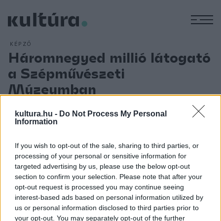
M
KÉPZŐ
Háromnegyed millió látogató
a Szépművészeti
Múzeumban
ARCHÍV
2007. DECEMBER 18.
kultura.hu -
Do Not Process My Personal
Information
If you wish to opt-out of the sale, sharing to third parties, or
A látogatószámok tekintetében ez az év a Szépművészeti
processing of your personal or sensitive information for
targeted advertising by us, please use the below opt-out
Múzeum történetének legsikeresebb esztendeje lesz: a
section to confirm your selection. Please note that after your
kilencvenes években 250-300 ezer látogatója volt az
opt-out request is processed you may continue seeing
intézménynek, a mostani évtized közepétől a népszerű,
interest-based ads based on personal information utilized by
us or personal information disclosed to third parties prior to
nagyszabású kiállításoknak köszönhetően dinamikusan nőtt
your opt-out. You may separately opt-out of the further