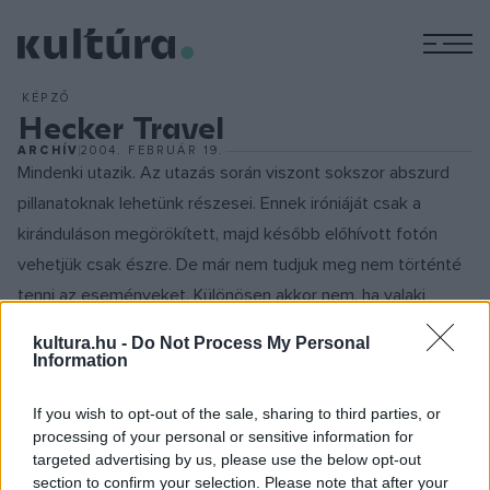
M
KÉPZŐ
Hecker Travel
ARCHÍV
2004. FEBRUÁR 19.
Mindenki utazik. Az utazás során viszont sokszor abszurd
pillanatoknak lehetünk részesei. Ennek iróniáját csak a
kiránduláson megörökített, majd később előhívott fotón
vehetjük csak észre. De már nem tudjuk meg nem történté
tenni az eseményeket. Különösen akkor nem, ha valaki
megfesti, méghozzá jó nagyba, az egész utazás-
kultura.hu -
Do Not Process My Personal
kontextusból kiszakítva. Így lehet más is részese például
Information
annak a történetnek, amit Hecker csak így mesél el: A
If you wish to opt-out of the sale, sharing to third parties, or
középkorú férfi úgy csinál a Hét-forrásnál, mintha gitározna,
processing of your personal or sensitive information for
vagy a Kisfiú kölcsönkutyával fényképeszkedik. "A
targeted advertising by us, please use the below opt-out
képmezőt uraló nagy síkfelületekről, az egynemű, nem
section to confirm your selection. Please note that after your