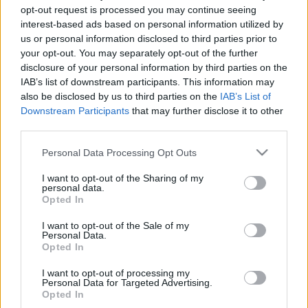
opt-out request is processed you may continue seeing
árnyékolt színekről, az elnagyolt, néhány vonallal jelzett
interest-based ads based on personal information utilized by
arcvonásokról, a beállításokban jellemző - a
us or personal information disclosed to third parties prior to
gyerekrajzokhoz, a naiv vagy az egyiptomi művészethez
your opt-out. You may separately opt-out of the further
disclosure of your personal information by third parties on the
hasonló - frontalitásról és a tér reális viszonyait
IAB’s list of downstream participants. This information may
leegyszerűsítő vagy éppen figyelmen kívül hagyó
also be disclosed by us to third parties on the
IAB’s List of
megoldásokról van szó." Míg a tavaly bemutatott munkákon
Downstream Participants
that may further disclose it to other
third parties.
a művész személyes ismerőseivel találkozhattunk, most
mintha ismét visszatérnének a korábbi talányos
Please note that this website/app uses one or more Google
Personal Data Processing Opt Outs
services and may gather and store information including but
élethelyzetek, különös csoportképek, és Heckernek a
not limited to your visit or usage behaviour. You may click to
I want to opt-out of the Sharing of my
mindennapok világából kiragadott kedvencei. A talált vagy
personal data.
grant or deny consent to Google and its third-party tags to
Opted In
beállított privát fotók alapján készült festményekre írt
use your data for below specified purposes in below Google
consent section.
ironikus szövegek különös történetek elképzelésére
I want to opt-out of the Sale of my
Personal Data.
sarkallják a befogadót. A kiállítás helyszíne: kArton Galéria
Opted In
(1054 Budapest, Alkotmány u. 18.) A tárlat megtekinthető:
I want to opt-out of processing my
2003. február 19. - március 20.
Personal Data for Targeted Advertising.
Opted In