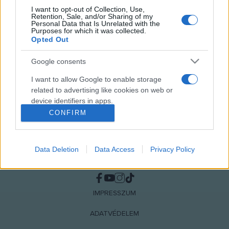
I want to opt-out of Collection, Use,
Retention, Sale, and/or Sharing of my
MEGOSZTÁS
Personal Data that Is Unrelated with the
Purposes for which it was collected.
Opted Out
Google consents
I want to allow Google to enable storage
related to advertising like cookies on web or
device identifiers in apps.
CONFIRM
I want to allow my user data to be sent to
Google for online advertising purposes.
Data Deletion
Data Access
Privacy Policy
I want to allow Google to send me
NÉPI
personalized advertising.
I want to allow Google to enable storage
IMPRESSZUM
related to analytics like cookies on web or
device identifiers in apps.
ADATVÉDELEM
I want to allow Google to enable storage