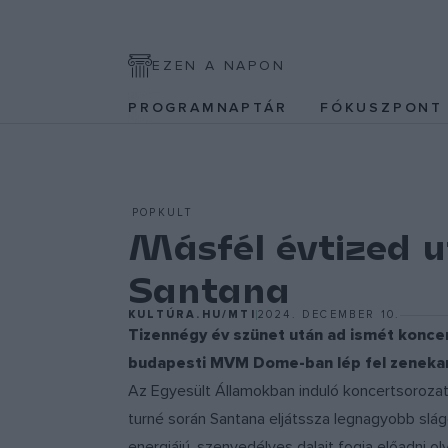
EZEN A NAPON
PROGRAMNAPTÁR
FÓKUSZPON
POPKULT
Másfél évtized u
Santana
KULTÚRA.HU/MTI
2024. DECEMBER 10.
Tizennégy év szünet után ad ismét koncer
budapesti MVM Dome-ban lép fel zenekar
Az Egyesült Államokban induló koncertsorozat
turné során Santana eljátssza legnagyobb sláge
energiájú, szenvedélyes dalait fogja előadni o