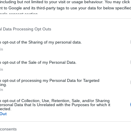
Ways
, a
Samba Pa Ti
, az
Everybody’
s Everything
, a
No One To De
including but not limited to your visit or usage behaviour. You may click 
 to Google and its third-party tags to use your data for below specifi
ogle consent section.
l Data Processing Opt Outs
linnal, Herbie Hancockkal, Eric Claptonnal, Jack DeJohnette-tel,
 az első három album mellett az újabb időszak három egymást köv
o opt-out of the Sharing of my personal data.
In
kezeli kiemelten. Legutóbbi albumán, az energiával teli
Blessings
, Chris Stapleton vagy Stevie Winwood.
o opt-out of the Sale of my Personal Data.
In
os
címmel a róla szóló dokumentumfilm. Nemrég ünnepelte tizedik
to opt-out of processing my Personal Data for Targeted
ódik.
ing.
In
t Magyarországon, először 1983 májusában. A Budapest Sportcsar
o opt-out of Collection, Use, Retention, Sale, and/or Sharing
ersonal Data that Is Unrelated with the Purposes for which it
t: másfél óra varázslat következett. 2004-ben az egykori újszülö
lected.
Out
zett Kapcsolat koncerten több mint 300 ezer ember előtt játszo
a főváros állítson szobrot mesterének, Szabó Gábornak, aki megta
consents