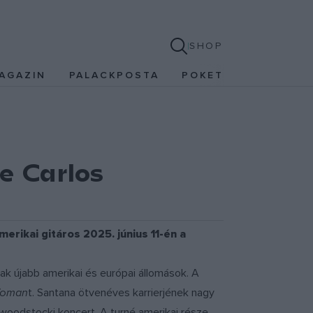
SHOP
AGAZIN
PALACKPOSTA
POKET
e Carlos
rikai gitáros 2025. június 11-én a
k újabb amerikai és európai állomások. A
Woman
t. Santana ötvenéves karrierjének nagy
woodstocki koncert. A turné amerikai része