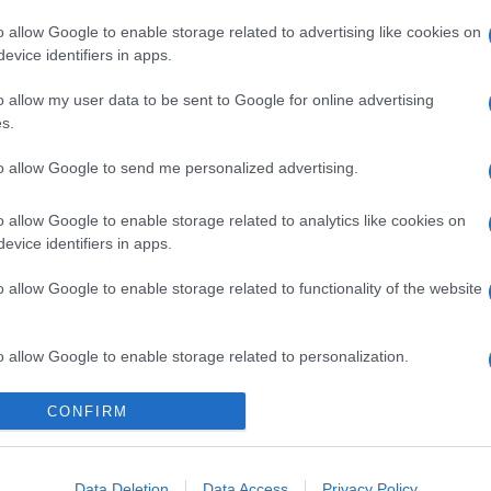
 fel, de a koncertsorozatot a koronavírus-járvány miatt le kellet
o allow Google to enable storage related to advertising like cookies on
evice identifiers in apps.
o allow my user data to be sent to Google for online advertising
s.
to allow Google to send me personalized advertising.
o allow Google to enable storage related to analytics like cookies on
evice identifiers in apps.
o allow Google to enable storage related to functionality of the website
o allow Google to enable storage related to personalization.
o allow Google to enable storage related to security, including
CONFIRM
cation functionality and fraud prevention, and other user protection.
PROGRAM
Data Deletion
Data Access
Privacy Policy