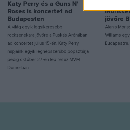
Katy Perry és a Guns N'
Robbie W
Roses is koncertet ad
Morisset
Budapesten
jövőre 
A világ egyik legsikeresebb
Alanis Moris
rockzenekara jövőre a Puskás Arénában
Williams egy
ad koncertet július 15-én. Katy Perry,
Budapestre.
napjaink egyik legnépszerűbb popsztárja
pedig október 27-én lép fel az MVM
Dome-ban.