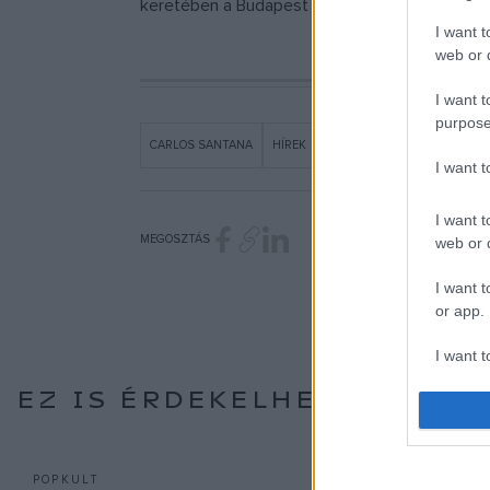
keretében a Budapest Sportarénában lépett volna
I want t
web or d
I want t
purpose
CARLOS SANTANA
HÍREK
KONCERT
MVM DOME
I want 
I want t
MEGOSZTÁS
web or d
I want t
or app.
I want t
EZ IS ÉRDEKELHETI
I want t
authenti
POPKULT
PROGRAM