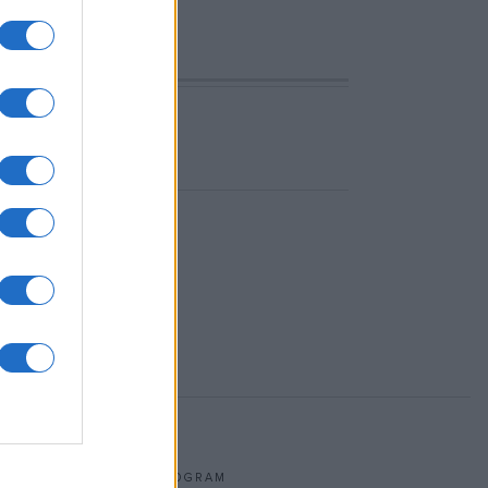
t fújni.
PROGRAM