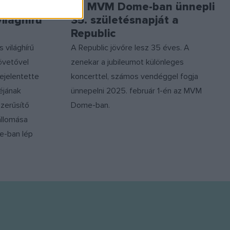
n
Az MVM Dome-ban ünnepli
világhírű
35. születésnapját a
Republic
 világhírű
A Republic jövőre lesz 35 éves. A
övetővel
zenekar a jubileumot különleges
bejelentette
koncerttel, számos vendéggel fogja
éjának
ünnepelni 2025. február 1-én az MVM
szerűsítő
Dome-ban.
állomása
e-ban lép