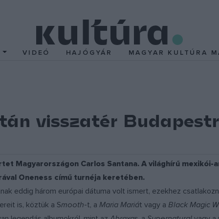
T
VIDEÓ
HAJÓGYÁR
MAGYAR KULTÚRA M
tán visszatér Budapestr
tet Magyarországon Carlos Santana. A világhírű mexikói-ame
ával Oneness című turnéja keretében.
nak eddig három európai dátuma volt ismert, ezekhez csatlakozna
reit is, köztük a S
mooth
-t, a
Maria Mariá
t vagy a
Black Magic 
lyan legendás albumokról, mint az
Abraxas
, a
Supernatural
vagy a 