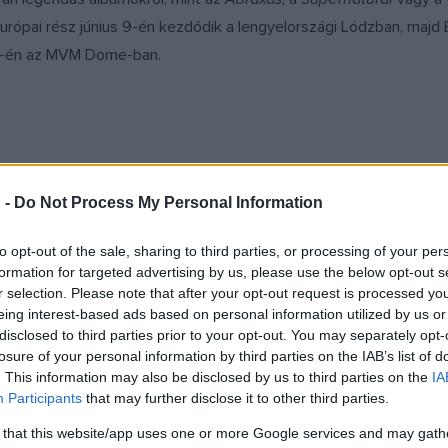
az európai rész június 9-én kezdődik a lengyelországi Lódzban, maj
11-én az MVM Dome-ban.
 megünnepelhetett öt évtizedes karrierjében: 55 éve, hogy meg
a
Supernatural
most ünnepelte 25. évfordulóját.
 -
Do Not Process My Personal Information
to opt-out of the sale, sharing to third parties, or processing of your per
rammy-díjas rocklegenda, a Rock and Roll Hírességek Csarnoka tag
formation for targeted advertising by us, please use the below opt-out s
len van az afro-pop, az afro-beat, a blues, a folk, a soul, a jazz 
r selection. Please note that after your opt-out request is processed y
 alakult, bemutatkozó albumuk
Santana
címmel 1969-ben jelent meg
eing interest-based ads based on personal information utilized by us or
disclosed to third parties prior to your opt-out. You may separately opt-
pedig már a világhírt is meghozta: a korongon szerepelt az
Oye 
losure of your personal information by third parties on the IAB’s list of
át, a lemez pedig több millió példányban kelt el világszerte.
. This information may also be disclosed by us to third parties on the
IA
Participants
that may further disclose it to other third parties.
mmár több mint félévszázados karrierje alatt csaknem ugyanennyi s
 that this website/app uses one or more Google services and may gath