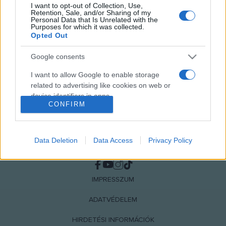
I want to opt-out of Collection, Use,
MEGOSZTÁS
Retention, Sale, and/or Sharing of my
Personal Data that Is Unrelated with the
Purposes for which it was collected.
Opted Out
Google consents
I want to allow Google to enable storage
related to advertising like cookies on web or
device identifiers in apps.
CONFIRM
I want to allow my user data to be sent to
Google for online advertising purposes.
Data Deletion
Data Access
Privacy Policy
NÉPI
I want to allow Google to send me
personalized advertising.
I want to allow Google to enable storage
IMPRESSZUM
related to analytics like cookies on web or
ADATVÉDELEM
device identifiers in apps.
HIRDETÉSI INFORMÁCIÓK
I want to allow Google to enable storage