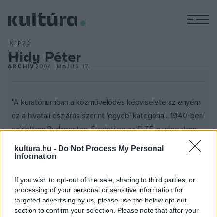
M
KÉPZŐ
Hidy Péter
ARCHÍV
2004. MÁJUS 17.
"A kuratóriumban a közművelődés képviselete az enyém,
ez a hivatali észjárás szerint 'egyéb' kategória... 1940-ben
születtem Budapesten. Eredetileg az ELTE-n végeztem
magyar-népművelés szakon, majd ugyanitt
kultura.hu -
Do Not Process My Personal
kiegészítettem szociológiával. Dolgoztam gyárban,
Information
művelődési házban, kulturális minisztériumban,
If you wish to opt-out of the sale, sharing to third parties, or
Művelődéskutató Intézetben. Az utóbbit a
processing of your personal or sensitive information for
rendszerváltásra hivatkozva megszüntették, így kerültem
targeted advertising by us, please use the below opt-out
az MTA Szociológiai Kutatóintézetébe. Kultúrakutatással
section to confirm your selection. Please note that after your