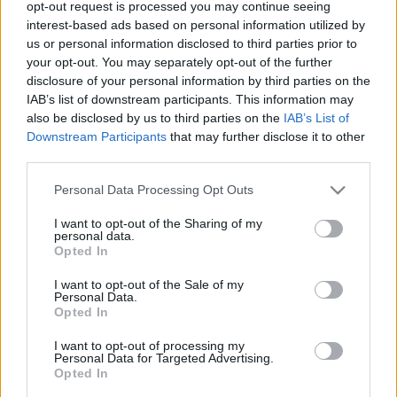
opt-out request is processed you may continue seeing
foglalkozom. Tanítok a Pécsi Egyetemen. A jövő évtől
interest-based ads based on personal information utilized by
kihelyezett tanszéket működtet az MTA és az egyetem:
us or personal information disclosed to third parties prior to
művelődésszociológiát fogunk oktatni. Az 1990 óta
your opt-out. You may separately opt-out of the further
disclosure of your personal information by third parties on the
létező Kultúraközvetítők Társaságának vagyok az elnöke.
IAB’s list of downstream participants. This information may
Egyetértek a Médiahajó ötletével, vannak felmutatandó
also be disclosed by us to third parties on the
IAB’s List of
teljesítmények, tehetségek, életművek. Ebben az 'egyéb'
Downstream Participants
that may further disclose it to other
third parties.
kategóriában is vannak olyanok, akik érdemesek a kiemelt
figyelemre. Azt tudom ajánlani egyik szlogennek, amit
Please note that this website/app uses one or more Google
Personal Data Processing Opt Outs
services and may gather and store information including but
József Attila mond: "...igazodni magára mutat". Ilyen
not limited to your visit or usage behaviour. You may click to
I want to opt-out of the Sharing of my
személyiségeket fogok javasolni, hozzájárulva annak
personal data.
grant or deny consent to Google and its third-party tags to
Opted In
bizonyításához, hogy sokszínű, gazdag és érdekes ez a
use your data for below specified purposes in below Google
consent section.
I want to opt-out of the Sale of my
kategória is - és e tekintetben ott vagyunk Európában,
Personal Data.
egyenértékűen."
Opted In
I want to opt-out of processing my
Personal Data for Targeted Advertising.
Opted In