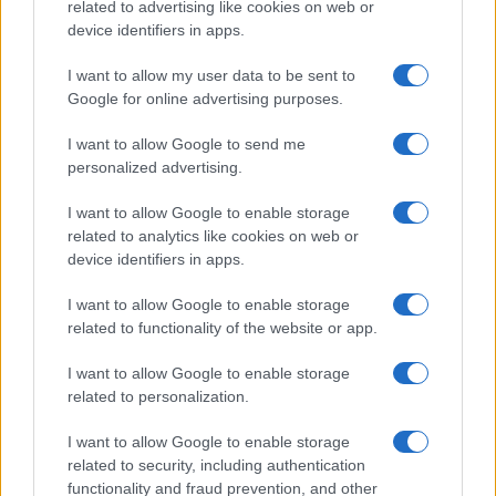
related to advertising like cookies on web or
megoldása, más élelmiszerek társasága nélkül. Azonban a
device identifiers in apps.
hűtés nem csak a tartósítást szolgálja, hanem a tikkasztó
I want to allow my user data to be sent to
nyári melegben felfrissülést nyújt a család tagjai számára.
Google for online advertising purposes.
Így tehát ha szeretnénk mindig, friss és hűs gyümölcsöt
I want to allow Google to send me
fogyasztani, akkor nem kell a hűtő mélyén kotorásznunk
personalized advertising.
érte."
A szerkezet formája a hagyományos gyümölcsöstálból
I want to allow Google to enable storage
related to analytics like cookies on web or
következett, ami gyümölccsel feltöltve a konyhapult, vagy
device identifiers in apps.
az asztal díszévé válhat. A koncepció része volt még az is,
hogy a színes gyümölcsök látványa vizuális vágyat
I want to allow Google to enable storage
related to functionality of the website or app.
gerjesszen fogyasztásuk iránt, ezzel is szem előtt tartva az
egészséges táplálkozást. A hűtő azonban kikapcsolt
I want to allow Google to enable storage
állapotban is funkcionálhat, ekkor egyszerű
related to personalization.
gyümölcsöstálként. Ebben az állapotban az átlátszó tető a
I want to allow Google to enable storage
gép belsejébe húzódik be, arra várva, hogy megint
related to security, including authentication
bekapcsolják.
functionality and fraud prevention, and other