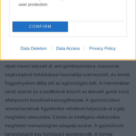
user protection.
A másik magyar pályázó Szabó Levente, egy különleges
mixer tervével, a WIM-mel készült a megmérettetésre. A
pályázattal kapcsolatosan elmondta: "Az egészséges
CONFIRM
táplálkozás kérdése manapság egy fontos kérdéskör. A mai
ember, de főleg a jövő embere ebben a rohanó világban
Data Deletion
Data Access
Privacy Policy
kevés gondot fordít a kiegyensúlyozott táplálkozásra. A
koncepciómat erre a gondolatra építettem." Levente egy
olyan mixert képzelt el, ami gombnyomásra, szenzorok
segítségével feltérképezi használója szervezetét, és ennek
függvényében állítja elő az egészséges italt. A memóriában
tárolt adatok és a beállítások között az aktiváló gomb körül
elhelyezett kezelővel keresgélhetünk. A gyümölcsöket
vitamintartalmuk figyelembe vételével helyezzük el a gép
megfelelő rekeszeibe. Ezután az intelligens elektronika
megfelelő mennyiségben adagolja azokat. A gyümölcsök
tartósításáról egy hűtőgyűrű gondoskodik. A formai