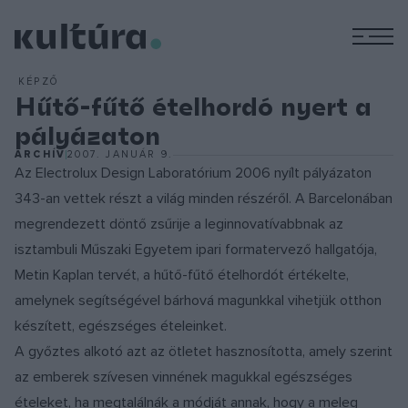
M
KÉPZŐ
Hűtő-fűtő ételhordó nyert a
pályázaton
ARCHÍV
2007. JANUÁR 9.
Az Electrolux Design Laboratórium 2006 nyílt pályázaton
343-an vettek részt a világ minden részéről. A Barcelonában
megrendezett döntő zsűrije a leginnovatívabbnak az
isztambuli Műszaki Egyetem ipari formatervező hallgatója,
Metin Kaplan tervét, a hűtő-fűtő ételhordót értékelte,
amelynek segítségével bárhová magunkkal vihetjük otthon
készített, egészséges ételeinket.
A győztes alkotó azt az ötletet hasznosította, amely szerint
az emberek szívesen vinnének magukkal egészséges
ételeket, ha megtalálnák a módját annak, hogy a meleg