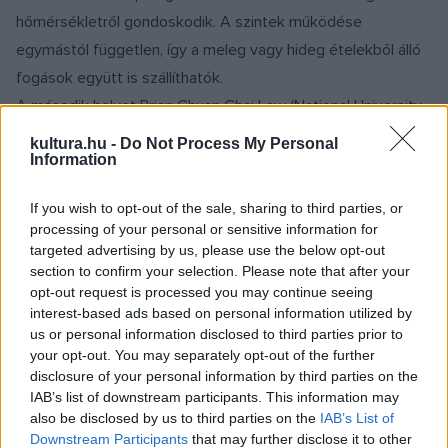
hőmérsékletről gondoskodik. A szintek működése
egymástól független, így a meleg vagy hideg ételekből álló
fogások együtt is szállíthatók.
A második helyet Brian Chuan Chai Law (National University
of Singapore, Szingapúr) Organic Cook koncepciójának ítélte
kultura.hu -
Do Not Process My Personal
Information
a zsűri, amely alkalmas grillezésre, párolásra, és zsiradék
mentes főzésre is, köszönhetően a vákuum technológia egy
If you wish to opt-out of the sale, sharing to third parties, or
új, innovatív felhasználásának. Eduardo Altamirano Segovia
processing of your personal or sensitive information for
(Universidad La Salle, Mexikó) Vessto elnevezésű
targeted advertising by us, please use the below opt-out
section to confirm your selection. Please note that after your
hordozható kerámia főzőlapja végzett a harmadik helyen. A
opt-out request is processed you may continue seeing
megújuló energiával működő hordozható főzőlap a lakás
interest-based ads based on personal information utilized by
bármely pontján használható, s még kerti partiknak is
us or personal information disclosed to third parties prior to
your opt-out. You may separately opt-out of the further
látványos elemét képezheti. A szerkezet lelke a Stirling
disclosure of your personal information by third parties on the
motor, amely rendkívül csendes és energiatakarékos
IAB’s list of downstream participants. This information may
üzemmódban működik.
also be disclosed by us to third parties on the
IAB’s List of
Downstream Participants
that may further disclose it to other
A zsűri tagjai a helyezetteket a formaterv és az újító