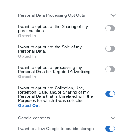
third parties.
szándék alapján díjazták, de a döntés során funkcionális,
Please note that this website/app uses one or more Google
esztétikai és érzelmi szempontokat is figyelembe vettek. A
Personal Data Processing Opt Outs
services and may gather and store information including but
zsűri tagjai: a Campana fivérek: Fernando (ügyvéd) és
not limited to your visit or usage behaviour. You may click to
I want to opt-out of the Sharing of my
personal data.
Humberto (építész) Campana (Brazília); Tetsuya Wakuda
grant or deny consent to Google and its third-party tags to
Opted In
use your data for below specified purposes in below Google
(Japán), Japánban született nemzetközi hírű szakács;
consent section.
I want to opt-out of the Sale of my
Constance Adams (USA), a NASA űrépítésze és Henrik Otto
Personal Data.
(Svédország), az Electrolux globális formatervezésért
Opted In
felelős vezetője.
I want to opt-out of processing my
Personal Data for Targeted Advertising.
Opted In
A közép-kelet európai régióból induló 21 pályaműből két
I want to opt-out of Collection, Use,
alkotás magyar tervezők ötletességét dicséri. Mindkét
Retention, Sale, and/or Sharing of my
Personal Data that Is Unrelated with the
pályázó a budapesti Moholy-Nagy Művészeti Egyetem falai
Purposes for which it was collected.
Opted Out
közül került ki. Milléte Balázs, egy hűthető gyümölcstároló
készülékkel Cool Vitality- nevezett a versenyre, amelynek
Google consents
koncepciójáról a következőket mondta: "A pályázati tervem
I want to allow Google to enable storage
alapkoncepciója, a gyümölcsök hűtéssel való tartósításának