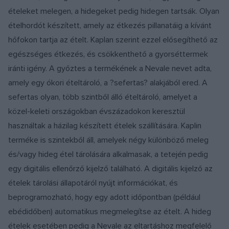
ételeket melegen, a hidegeket pedig hidegen tartsák. Olyan
ételhordót készített, amely az étkezés pillanatáig a kívánt
hőfokon tartja az ételt. Kaplan szerint ezzel elősegíthető az
egészséges étkezés, és csökkenthető a gyorséttermek
iránti igény. A győztes a termékének a Nevale nevet adta,
amely egy ókori ételtároló, a ?sefertas? alakjából ered. A
sefertas olyan, több szintből álló ételtároló, amelyet a
közel-keleti országokban évszázadokon keresztül
használtak a házilag készített ételek szállítására. Kaplin
terméke is szintekből áll, amelyek négy különböző meleg
és/vagy hideg étel tárolására alkalmasak, a tetején pedig
egy digitális ellenőrző kijelző található. A digitális kijelző az
ételek tárolási állapotáról nyújt információkat, és
beprogramozható, hogy egy adott időpontban (például
ebédidőben) automatikus megmelegítse az ételt. A hideg
ételek esetében pedig a Nevale az eltartáshoz megfelelő