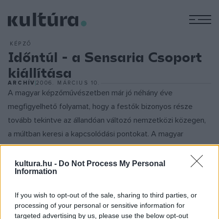
M
KÉPZŐ
Időntúl - a Sensaria Csoport
kiállítása
ARCHÍV
2006. MÁRCIUS 10.
A magyar képzőművészetben már jó néhány éve
megfigyelhető folyamat, hogy a festők bizonyos része
tovább tekintve az állandóan változó nemzetközi közegen,
a múltban keresi a kapcsolódási pontokat. A magyar
művészettörténetben mindig is elismert volt Nagybánya, a
Gresham Kör, Mednyánszky, Csontváry, ugyanakkor a
kultura.hu -
Do Not Process My Personal
Information
szakma lezártnak tekintette művészetüket és a
folytathatóságot az avantgárd baloldali tendenciákban
If you wish to opt-out of the sale, sharing to third parties, or
jelölte meg. A posztmodernen túl viszont másként tekintünk
processing of your personal or sensitive information for
a Sensaria által kitüntetettnek tekintett művészekre, mivel
targeted advertising by us, please use the below opt-out