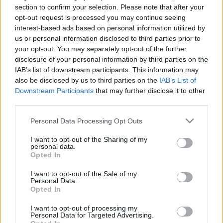
section to confirm your selection. Please note that after your
dokumentálható inspiratív hatásuk a csoport tagjaira. A
opt-out request is processed you may continue seeing
kiállítás történeti és kortárs jellegű egyidejűleg, de valójában
interest-based ads based on personal information utilized by
a két anyag szerves részét képezi egymásnak. Várható a
us or personal information disclosed to third parties prior to
your opt-out. You may separately opt-out of the further
nagy figyelem és elismertség, ugyanis ez lesz a
disclosure of your personal information by third parties on the
Szombathelyi Tavaszi Fesztivál nyitó programja. Kiállító
IAB’s list of downstream participants. This information may
művészek: Balogh Gyula, Baranyay András, Barcsay Jenő,
also be disclosed by us to third parties on the
IAB’s List of
Downstream Participants
that may further disclose it to other
Bernáth Aurél, Csernus Tibor, Csontváry Kosztka Tivadar,
third parties.
Ferenczy Károly, Fényes Adolf, Halász András, Horváth
Please note that this website/app uses one or more Google
Personal Data Processing Opt Outs
Krisztián, Horváth Roland, Károlyi Zsigmond, Kondor Attila,
services and may gather and store information including but
Konkoly Gyula, Koszta József, Kontuly Béla, Kovács Lehel,
not limited to your visit or usage behaviour. You may click to
I want to opt-out of the Sharing of my
personal data.
Lajta Gábor, László Dániel, Lőrincz Tamás, Mednyánszky
grant or deny consent to Google and its third-party tags to
Opted In
use your data for below specified purposes in below Google
László, Megyeri-Horváth Gábor, Mészáros Szabolcs, Nagy
consent section.
I want to opt-out of the Sale of my
Balogh János, Rudnay Gyula, Sütő Róbert, Szabó Ábel,
Personal Data.
Opted In
Tornyai János Kurátor: Muladi Brigitta művészettörténész A
kiállítást rendezi: Dr. Szepes Hédi művészettörténész A
I want to opt-out of processing my
Personal Data for Targeted Advertising.
kiállítás megtekinthető: 2006. március 16. - április 30. A