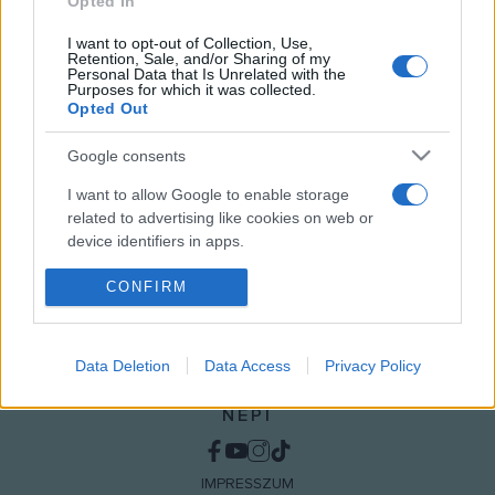
Opted In
kiállítás helyszíne: Szombathelyi Képtár
I want to opt-out of Collection, Use,
Retention, Sale, and/or Sharing of my
Personal Data that Is Unrelated with the
Purposes for which it was collected.
Opted Out
MEGOSZTÁS
Google consents
I want to allow Google to enable storage
related to advertising like cookies on web or
device identifiers in apps.
I want to allow my user data to be sent to
CONFIRM
Google for online advertising purposes.
I want to allow Google to send me
Data Deletion
Data Access
Privacy Policy
personalized advertising.
NÉPI
I want to allow Google to enable storage
related to analytics like cookies on web or
device identifiers in apps.
IMPRESSZUM