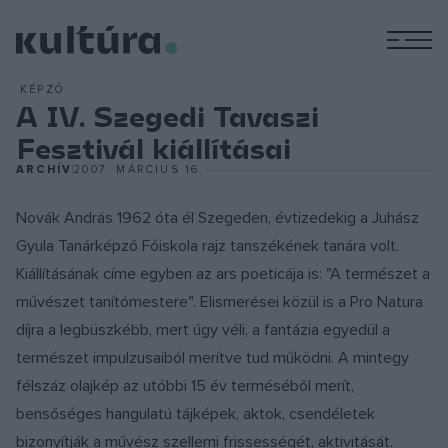
M
KÉPZŐ
A IV. Szegedi Tavaszi
Fesztivál kiállításai
ARCHÍV
2007. MÁRCIUS 16.
Novák András 1962 óta él Szegeden, évtizedekig a Juhász
Gyula Tanárképző Főiskola rajz tanszékének tanára volt.
Kiállításának címe egyben az ars poeticája is: "A természet a
művészet tanítómestere". Elismerései közül is a Pro Natura
díjra a legbüszkébb, mert úgy véli, a fantázia egyedül a
természet impulzusaiból merítve tud működni. A mintegy
félszáz olajkép az utóbbi 15 év terméséből merít,
bensőséges hangulatú tájképek, aktok, csendéletek
bizonyítják a művész szellemi frissességét, aktivitását.