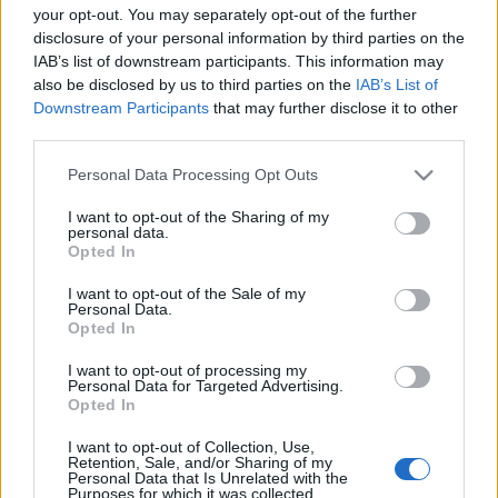
your opt-out. You may separately opt-out of the further
műtárgyakat (is) fényképez, ami nyilvánvalóan fogékonnyá
disclosure of your personal information by third parties on the
tette a tárgyakból sugárzó történetek érzékelésére. Ezen a
IAB’s list of downstream participants. This information may
also be disclosed by us to third parties on the
IAB’s List of
kiállításán természetesen nem múzeumi, hanem éppen
Downstream Participants
that may further disclose it to other
ellenkezőleg, elhagyott, kidobott, ottfelejtett tárgyakat
third parties.
mutat be, amelyeket ő "talált meg" itt-ott elhagyatva. Az
Please note that this website/app uses one or more Google
Personal Data Processing Opt Outs
eredmény már-már szürrealisztikus, hiszen az egymás mellé
services and may gather and store information including but
került tárgyaknak annyi közük van egymáshoz, mint egy
not limited to your visit or usage behaviour. You may click to
I want to opt-out of the Sharing of my
personal data.
grant or deny consent to Google and its third-party tags to
varrógépnek és egy esernyőnek a műtőasztalon.
Opted In
use your data for below specified purposes in below Google
consent section.
I want to opt-out of the Sale of my
Ugyanezen a napon az Olasz Kultúra Házában nyílik meg a
Personal Data.
Opted In
Fotószalon elnevezésű seregszemle, ahol a Szegeden élő
fotográfusok vonultatják fel műveiket. Ez a kiállítás
I want to opt-out of processing my
Personal Data for Targeted Advertising.
keresztmetszet jellegű lesz, fiatalabbak és idősebbek,
Opted In
nevesek és pályakezdők adnak összképet munkásságuk
I want to opt-out of Collection, Use,
jelen állapotáról.
Retention, Sale, and/or Sharing of my
Personal Data that Is Unrelated with the
Akik március 23-tól kezdődően elmennek a Kass Galériába,
Purposes for which it was collected.