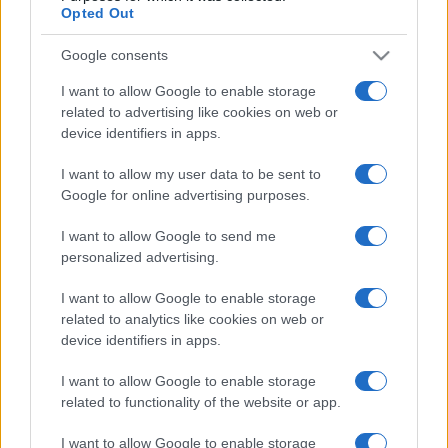
Opted Out
Tettamanti Béla rajzainak és grafikáinak eredeti példányait
láthatják, melyek közül sok mű ismerős lehet a
Google consents
Népszabadság, vagy a Hócipő lapjairól. A Pulitzer-díjas
I want to allow Google to enable storage
grafikusnak 1975-től jelennek meg rajzai a nyomtatott
related to advertising like cookies on web or
sajtóban. Az ÉS-ben debütált, az utóbbi tíz évben a
device identifiers in apps.
fentieken kívül a Premier, a Figyelő és a Neue Pester Lloyd is
I want to allow my user data to be sent to
rendszeresen közli fanyar humorú, olykor groteszk ízű
Google for online advertising purposes.
képeit. Bár könyvborító, meseillusztráció és plakát
I want to allow Google to send me
tervezéssel is foglalkozik, nevéhez legerősebben fekete-
personalized advertising.
fehér karikaturisztikus rajzai kapcsolódnak.
I want to allow Google to enable storage
related to analytics like cookies on web or
És végül még egyszer fotó, március 28-tól a Millennium
device identifiers in apps.
Kávéházban Lékó Tamás, a Táncélet munkatársa mutatja be
I want to allow Google to enable storage
Magántáncórák című kiállítását. Lékó elsősorban divat- és
related to functionality of the website or app.
táncfotós, utóbbi minőségében végig fényképezte a
kortárs magyar táncéletet. Hogy Juronics Tamás, Gergye
I want to allow Google to enable storage