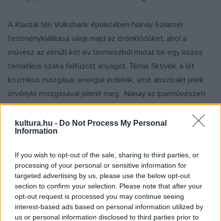
A Klauzál téri Volksbank épületében Nánay Szilamér
festménykiállítása várja majd az érdeklődőket, ahol a
művész az elmúlt két év terméséből mutat be egy közös
tematikus szálra felfűzött anyagot. Témái fiktívek, a lét
kozmikus mozgásai, energiái érdeklik, amit absztrakt jelek
örvénylő mozgásával jelenít meg. Nánay az Iparművészeti
Főiskolán végzett textil szakon, s bár évekig párhuzamosan
dolgozott mindkét műfajban, az utóbbi években egyre
kultura.hu -
Do Not Process My Personal
Information
erőteljesebben fordult a képzőművészet felé. Képein
egyéni módon érződik eredeti képzettsége, az aprólékosan
If you wish to opt-out of the sale, sharing to third parties, or
megmunkált színes hátterek a gazdag faktúrájú szövések
processing of your personal or sensitive information for
targeted advertising by us, please use the below opt-out
világát idézik.
section to confirm your selection. Please note that after your
Március 21-től Dömötör Mihály Memento - Talált tárgyak
opt-out request is processed you may continue seeing
című fotókiállítása lesz látható a Somogyi Könyvtárban.
interest-based ads based on personal information utilized by
us or personal information disclosed to third parties prior to
Dömötör Mihály főállású múzeumi fotósként évtizedek óta