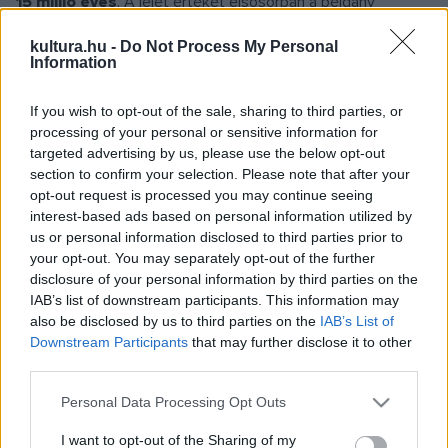
15 millió éves
. A lelet értékét elsősorban a példány
különleges nagysága adja, de hozzájárul ehhez sajátos
kultura.hu -
Do Not Process My Personal
színezése is - fűzte hozzá Papp Gábor.
Information
Az ásványt a fedőkőzet letakarítása közben találták.
If you wish to opt-out of the sale, sharing to third parties, or
A szakértő elmondása szerint ez az opál nem az
processing of your personal or sensitive information for
ékszerekben használt drágakőváltozat, a nemesopál, hanem
targeted advertising by us, please use the below opt-out
közönséges opál. Szépen színezett darabjai csiszolva
section to confirm your selection. Please note that after your
opt-out request is processed you may continue seeing
olcsóbb ékkőként felhasználhatók.
interest-based ads based on personal information utilized by
A közönséges opál, mint neve is mutatja, nem ritka -
us or personal information disclosed to third parties prior to
jegyezte meg a szakértő.
your opt-out. You may separately opt-out of the further
disclosure of your personal information by third parties on the
Hozzátette, hogy a bányavállalatnak köszönhetően Kisnánán
IAB’s list of downstream participants. This information may
már korábban is gyűjthettek ásványokat, többek között
also be disclosed by us to third parties on the
IAB’s List of
opált is, azonban ilyen nagy példánnyal még nem találkoztak.
Downstream Participants
that may further disclose it to other
third parties.
A közönséges opál sárga, zöldesbarna, zöldessárga,
foltosan-sávosan színezett, a színezés eloszlása néha az
Please note that this website/app uses one or more Google
Personal Data Processing Opt Outs
services and may gather and store information including but
opálosodott fák erezetére emlékeztet. A kisnánai opál nem
not limited to your visit or usage behaviour. You may click to
I want to opt-out of the Sharing of my