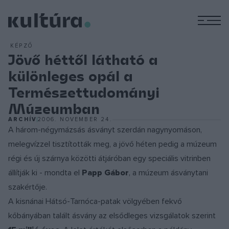
M
KÉPZŐ
Jövő héttől látható a
különleges opál a
Természettudományi
Múzeumban
ARCHÍV
2006. NOVEMBER 24.
A három-négymázsás ásványt szerdán nagynyomáson,
melegvízzel tisztították meg, a jövő héten pedig a múzeum
régi és új szárnya közötti átjáróban egy speciális vitrinben
állítják ki - mondta el
Papp Gábor
, a múzeum ásványtani
szakértője.
A kisnánai Hátsó-Tarnóca-patak völgyében fekvő
kőbányában talált ásvány az elsődleges vizsgálatok szerint