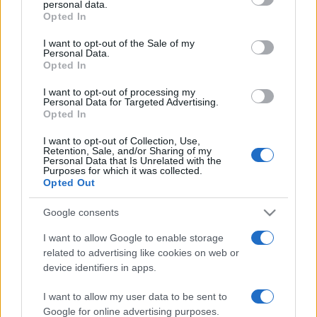
faopál.
personal data.
grant or deny consent to Google and its third-party tags to
Opted In
Az ásványtani szakértő azt is elmondta, hogy Magyarország
use your data for below specified purposes in below Google
consent section.
az 1800-as évek második feléig a világ nemesopál-
I want to opt-out of the Sale of my
Personal Data.
termelésének egyik központja volt. A kitermelést a jelenleg
Opted In
Szlovákia területén elhelyezkedő veresvágási bányában
I want to opt-out of processing my
végezték. A lelőhelyet 1920-ban zárták be, amikor a
Personal Data for Targeted Advertising.
Opted In
konkurens ausztrál opálbányák olcsóbb ásványaikkal
terítették be a piacot. Később Telkibánya és Monok
I want to opt-out of Collection, Use,
Retention, Sale, and/or Sharing of my
környékén is találtak nemesopált, de az előfordulás
Personal Data that Is Unrelated with the
Purposes for which it was collected.
"szeszélyessége" miatt a szakértők nem találták
Opted Out
gazdaságosnak a kitermelést - magyarázta Papp Gábor.
Google consents
Az ásványtani szakértő ismertetése szerint faopál és
I want to allow Google to enable storage
közönséges opál lelőhelyek vannak még a Börzsönyben és
related to advertising like cookies on web or
a Tokaji-hegységben, de több kőbányában is található
device identifiers in apps.
belőlük. A szakember azonban felhívta a gyűjtők figyelmét
I want to allow my user data to be sent to
arra, hogy csak védettség alatt nem álló bányákban lehet az
Google for online advertising purposes.