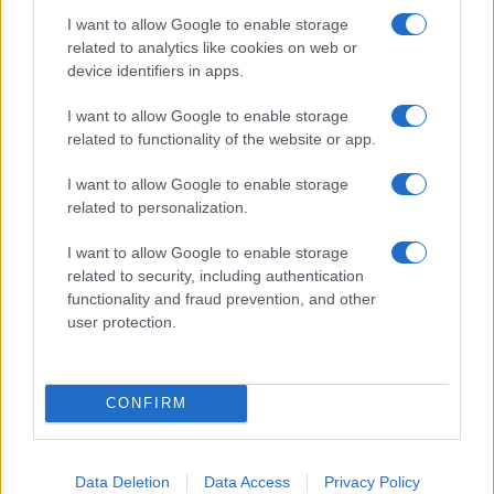
I want to allow Google to enable storage
"Nem tartom magam költőnek. Írok verseket, de nem
related to analytics like cookies on web or
ez a fő foglalkozásom. Öt-hat dolog is van, ami kitölti az
device identifiers in apps.
időmet, az életemet. Ezek közül az egyik a versírás"
I want to allow Google to enable storage
related to functionality of the website or app.
I want to allow Google to enable storage
Kiss Réka Judit és Sós Eszter
related to personalization.
I want to allow Google to enable storage
related to security, including authentication
functionality and fraud prevention, and other
user protection.
Kiss Réka Judit a Bárka színház kellékese. Tőle a
Terasz azt tudakolta, hogyan született meg egy-két
konkrét alkotás?
CONFIRM
Az óra éppen úgy tizenkét számból áll, mint a vers. Ez
Data Deletion
Data Access
Privacy Policy