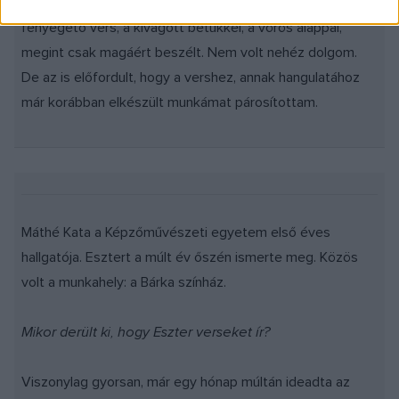
indított arra, hogy órát, s ne mást válasszak. Mellette a
fenyegető vers, a kivágott betűkkel, a vörös alappal,
megint csak magáért beszélt. Nem volt nehéz dolgom.
De az is előfordult, hogy a vershez, annak hangulatához
már korábban elkészült munkámat párosítottam.
Máthé Kata a Képzőművészeti egyetem első éves
hallgatója. Esztert a múlt év őszén ismerte meg. Közös
volt a munkahely: a Bárka színház.
Mikor derült ki, hogy Eszter verseket ír?
Viszonylag gyorsan, már egy hónap múltán ideadta az