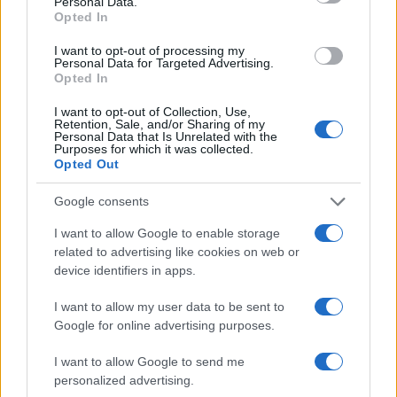
Personal Data.
foglalkoznak. Ki kellékes a Bárkán, mint Kiss Réka Judit, ki
Opted In
más munkakörben dolgozott itt, például Máthé Kata (kép),
I want to opt-out of processing my
de megtalálhatók közöttük a barátnőm húgai is.
Personal Data for Targeted Advertising.
Opted In
Odaadtam nekik a verseimet, s arra kértem őket, olvasás
közben figyeljenek az érzelmeikre, s ez alapján
I want to opt-out of Collection, Use,
Retention, Sale, and/or Sharing of my
alkossanak bármit. Így is történt.
Personal Data that Is Unrelated with the
Purposes for which it was collected.
Opted Out
Mi a jövő? Hogyan tovább?
Google consents
I want to allow Google to enable storage
Több hasonló kiállítást tervezek még, sőt vannak új
related to advertising like cookies on web or
ötleteim is. A képek, az alkotások megvásárolhatók. Ez is
device identifiers in apps.
egy segítség lesz. Igyekszem összeszedni a
I want to allow my user data to be sent to
bátorságomat, s elküldöm majd a verseimet
Google for online advertising purposes.
folyóiratokhoz is.
I want to allow Google to send me
personalized advertising.