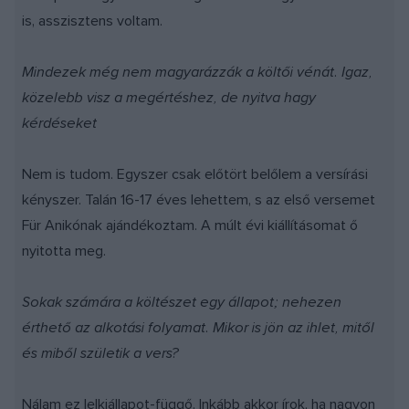
is, asszisztens voltam.
Mindezek még nem magyarázzák a költői vénát. Igaz,
közelebb visz a megértéshez, de nyitva hagy
kérdéseket
Nem is tudom. Egyszer csak előtört belőlem a versírási
kényszer. Talán 16-17 éves lehettem, s az első versemet
Für Anikónak ajándékoztam. A múlt évi kiállításomat ő
nyitotta meg.
Sokak számára a költészet egy állapot; nehezen
érthető az alkotási folyamat. Mikor is jön az ihlet, mitől
és miből születik a vers?
Nálam ez lelkiállapot-függő. Inkább akkor írok, ha nagyon