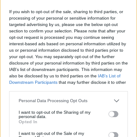
If you wish to opt-out of the sale, sharing to third parties, or
processing of your personal or sensitive information for
targeted advertising by us, please use the below opt-out
section to confirm your selection. Please note that after your
opt-out request is processed you may continue seeing
Hát, a képtelenségre válasz, ami a falakon látható.
interest-based ads based on personal information utilized by
Valóban, ez talán nem is az én kiállításom Talán csak
us or personal information disclosed to third parties prior to
elindítója vagyok egy folyamatnak De van egy nyomós
your opt-out. You may separately opt-out of the further
disclosure of your personal information by third parties on the
érv, egy erős motívum: Saját kötethez sok pénz kell, a
IAB’s list of downstream participants. This information may
kiadók nem nagyon kapkodnak a versek után (a krimi és
also be disclosed by us to third parties on the
IAB’s List of
társaik jobban jövedelmeznek), a folyóiratoknál ezren
Downstream Participants
that may further disclose it to other
third parties.
állnak sorban a közlésre várva. A nyilvánosság meg mégis
kellene. Így született ez a közösködés.
Please note that this website/app uses one or more Google
Personal Data Processing Opt Outs
services and may gather and store information including but
not limited to your visit or usage behaviour. You may click to
I want to opt-out of the Sharing of my
Hogyan választotta ki a partnereket?
personal data.
grant or deny consent to Google and its third-party tags to
Opted In
use your data for below specified purposes in below Google
consent section.
Valamilyen módon mind a képzőművészettel
I want to opt-out of the Sale of my