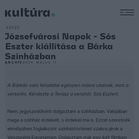
M
KÉPZŐ
Józsefvárosi Napok - Sós
Eszter kiállítása a Bárka
Színházban
ARCHÍV
2004. MÁJUS 17.
A Bárkán való feladatai egészen másra utalnak, mint a
verselés. Kérdezte a Terasz a versírót, Sós Esztert.
Nem, jegyszedőként dolgoztam a színházban. Valójában
maga a színház érdekelt, s érdekel ma is. Ezzel szeretnék
elmélyülten foglalkozni: színháztörténet szakra járok a
Veszprémi Egyetemen. Dolgoztam már egy-két filmben