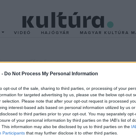
T
VIDEÓ
HAJÓGYÁR
MAGYAR KULTÚRA M
úra művésze
 -
Do Not Process My Personal Information
t ronda pesti bérház volt a Bajza utca 68. szám alatt találhat
elte: Halász János, Macskássy Gyula és Kassowitz Félix, a másik
to opt-out of the sale, sharing to third parties, or processing of your per
kai munkákból, majd később reklámfilmek készítéséből tartotta f
formation for targeted advertising by us, please use the below opt-out s
r selection. Please note that after your opt-out request is processed y
kusan rájuk jellemző újévi kártyájukat, a halfejű, a vígan szivaroz
eing interest-based ads based on personal information utilized by us or
yval mind a ketten rendszeresen jártak Bortnyik híres "kis Bauha
disclosed to third parties prior to your opt-out. You may separately opt-
rt Macskássy Dezső emlékezete szerint rendszeresen kimászott a 
losure of your personal information by third parties on the IAB’s list of
. This information may also be disclosed by us to third parties on the
IA
lász János 1978-as itthoni beszámolója szerint, mintegy 30-40 rek
Participants
that may further disclose it to other third parties.