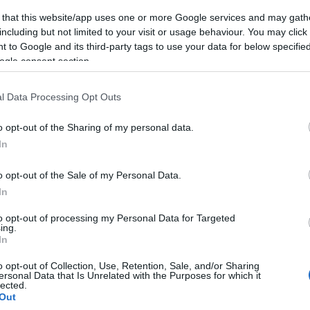
k rendszer Berlinből érkezett Magyarországra. Erre készítettük a fe
 that this website/app uses one or more Google services and may gath
es film munkálatai nem egy napig tartottak, hanem egy hónapig, d
including but not limited to your visit or usage behaviour. You may click 
 után a következő kiszálló Kassowitz Félix volt, aki 1935-ben vis
 to Google and its third-party tags to use your data for below specifi
 még learatta az utolsó, általa készített reklámfilm, az Odol-fog
ogle consent section.
valószínűséggel Jaschik rajzfilmkészítési kezdeményezése ambicion
esíteni. A film rajzainak és háttereinek mintegy egynegyede el 
l Data Processing Opt Outs
tül elpusztult. Kassowitz a háború után rövid ideig segített Valk
o opt-out of the Sharing of my personal data.
telte életét. 1947-ben rajzaival a Nemzeti Szalonban szerepelt, 1
In
latán láthatták műveit, 1959-ben a plovdivi Nemzetközi Karikatúr
a (Képzőművészeti Alap Kiadóvállalata, Bp., 1957.) Kasso nem tan
o opt-out of the Sale of my Personal Data.
In
át rajzfilmeket, színes reklámfilmeket, trükkfilmeket készített. 
 álló karikatúra művésze. Kerekfejű gyerekeit, jellegzetes figur
to opt-out of processing my Personal Data for Targeted
ing.
helyszíne:: kArton Galéria 1054, Budapest, Alkotmány u. 18. A kiállít
In
zombat: 10.00 - 14.00
o opt-out of Collection, Use, Retention, Sale, and/or Sharing
ersonal Data that Is Unrelated with the Purposes for which it
lected.
Out