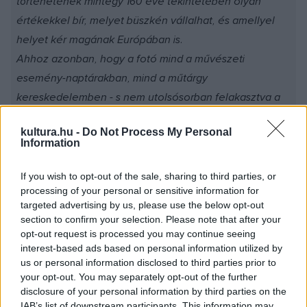
történetének mintegy 160 éve tekintetében olyan
értékekkel bír, melyet büszkén vállalhat, és amellyel
helyet kér magának Európában is.
Ahhoz azonban, hogy a fotó mind a művészeti
esemény-naptárakban, mind a műtárgy
kereskedelemben - s nem utolsósorban felakasztva a
falon - a méltó helyére kerüljön, az érintetteknek még
kultura.hu -
Do Not Process My Personal
sok tennivalójuk van. A Mai Manó Ház zászlóshajója
Information
kíván lenni ennek a folyamatnak."
If you wish to opt-out of the sale, sharing to third parties, or
processing of your personal or sensitive information for
targeted advertising by us, please use the below opt-out
section to confirm your selection. Please note that after your
opt-out request is processed you may continue seeing
interest-based ads based on personal information utilized by
Mai Manó (1855-1917) a maga korában a
us or personal information disclosed to third parties prior to
gyermekfényképezés egyik legjobb hazai képviselője,
your opt-out. You may separately opt-out of the further
disclosure of your personal information by third parties on the
1885-től udvari fényképész, alapítója és főszerkesztője A
IAB’s list of downstream participants. This information may