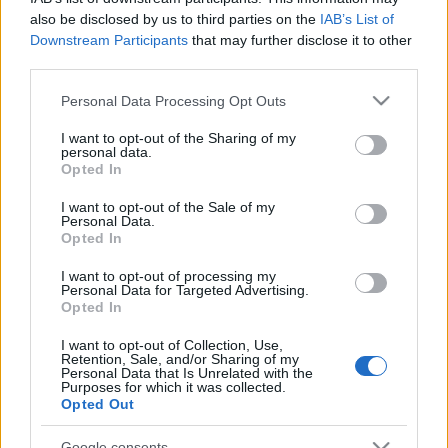
Fény (1906) című lapnak.
also be disclosed by us to third parties on the
IAB’s List of
1885-ben alapító tagja a Fényképész Ifjak Önképző és
Downstream Participants
that may further disclose it to other
third parties.
Segélyegyletének. Egyik kezdeményezője a Magyar
Fényképészek Országos Szövetségének.
Please note that this website/app uses one or more Google
Personal Data Processing Opt Outs
services and may gather and store information including but
1896-ban a Fényképészek Asztaltársaságának is
not limited to your visit or usage behaviour. You may click to
I want to opt-out of the Sharing of my
elnökévé választották.
personal data.
grant or deny consent to Google and its third-party tags to
Opted In
use your data for below specified purposes in below Google
consent section.
I want to opt-out of the Sale of my
Personal Data.
Opted In
Kevés olyan európai város van, ahol épségben megmaradt
I want to opt-out of processing my
Personal Data for Targeted Advertising.
volna egy XIX. század végi fényképész műteremház,
Opted In
annak minden tartozékával.
I want to opt-out of Collection, Use,
A Mai Manó Ház az ilyen kivételek egyike. A ház három
Retention, Sale, and/or Sharing of my
Personal Data that Is Unrelated with the
napfényműteremmel, gazdagon díszített várószobával
Purposes for which it was collected.
Opted Out
rendelkezik, homlokzatán a fényképezés és a festészet
allegorikus alakjaival.
Google consents