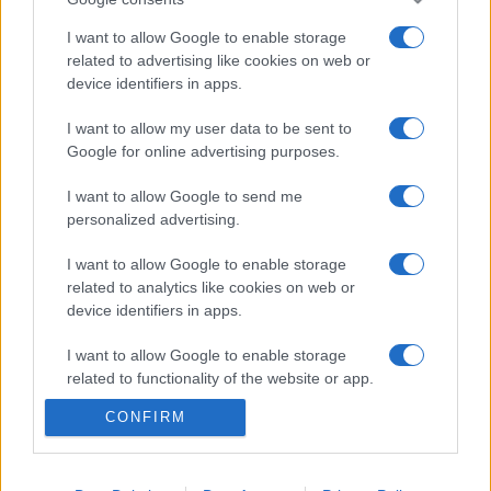
Az épület, amely a Magyar Fotográfusok Házának is
I want to allow Google to enable storage
otthont ad, mind Budapest, mind a magyar építészet, de
related to advertising like cookies on web or
legfőképpen a magyar fotográfia számára kiemelkedő
device identifiers in apps.
értéket képvisel.
I want to allow my user data to be sent to
Google for online advertising purposes.
Az Ab Ovo Kiadó és a Magyar Fotográfiai Múzeum
I want to allow Google to send me
jelentette meg azt az albumot, amely Mai Manó több mint
personalized advertising.
száz képe mellett Nádas Péter esszéjét és Kincses
I want to allow Google to enable storage
Károlynak a fényképészről írott tanulmányát is közli.
related to analytics like cookies on web or
A kötetből és a kiállításon bemutatott fotográfiák
device identifiers in apps.
nyomán, alapvetően mint műtermi fényképészt
I want to allow Google to enable storage
ismerhetjük meg Mai Manót, de korai riportjellegű
related to functionality of the website or app.
felvételei is fennmaradtak.
CONFIRM
I want to allow Google to enable storage
related to personalization.
A kiállítások december 7-ig láthatók.