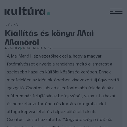
M
KÉPZŐ
Kiállítás és könyv Mai
Manóról
ARCHÍV
2004. MÁJUS 17.
A Mai Manó Ház vezetőinek célja, hogy a magyar
fotóművészet elnyerje a rangjához méltó elismerést a
szélesebb hazai és külföldi közönség körében. Ennek
megfelelően az idén októberben kinevezett új ügyvezető
igazgató, Csontos László a legfontosabb feladatának a
műteremház felújításának befejezését, valamint a hazai
és nemzetközi, történeti és kortárs fotográfiai élet
átfogó képviseletét és felpezsdítését tekinti.
Csontos László hozzátette:
"Magyarország a fotózás