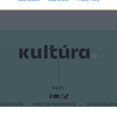
o allow Google to enable storage related to functionality of the website
o allow Google to enable storage related to personalization.
o allow Google to enable storage related to security, including
cation functionality and fraud prevention, and other user protection.
NÉPI
DATVÉDELEM
HIRDETÉSI INFORMÁCIÓK
FELHASZNÁLÁSI F