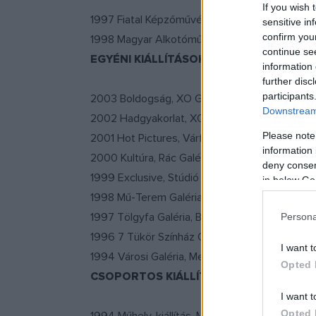
If you wish 
1997 Fiatal Képzőművészek Stúdiója Egyesüle
sensitive in
confirm you
1998 Magyar Alkotóművészek Országos Egye
continue se
EGYÉNI KIÁLLÍTÁSOK
information 
further disc
participants
2003 Boldogság, XO Galéria, Budapest
Downstream 
2002 Hadgyakorlat, XO Galéria, Budapest
Please note
2001 Hot Pictures, Várfok Galéria, Budapest
information 
2000 Kultúra, Rác Galéria, Budapest; Galerie K
deny consent
1999 Exclusive, Stúdió Galéria, Budapest
in below Go
1998 Mű-Terem Galéria, Budapest
1997 Tölgyfa Galéria, Budapest
Persona
1996 7 Tükör Színház Galéria, Budapest; Litea
I want t
1994 Városi Galéria, Mezőtúr; Bercsényi Galéri
Opted 
CSOPORTOS KIÁLLÍTÁSOK
I want t
Opted 