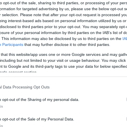
to opt-out of the sale, sharing to third parties, or processing of your per
formation for targeted advertising by us, please use the below opt-out s
r selection. Please note that after your opt-out request is processed y
sülete
eing interest-based ads based on personal information utilized by us or
disclosed to third parties prior to your opt-out. You may separately opt-
losure of your personal information by third parties on the IAB’s list of
. This information may also be disclosed by us to third parties on the
IA
Participants
that may further disclose it to other third parties.
 that this website/app uses one or more Google services and may gath
including but not limited to your visit or usage behaviour. You may click 
PMG, Berlin
 to Google and its third-party tags to use your data for below specifi
ogle consent section.
l Data Processing Opt Outs
 Könyvesbolt, Budapest
o opt-out of the Sharing of my personal data.
a, Budapest
In
o opt-out of the Sale of my Personal Data.
In