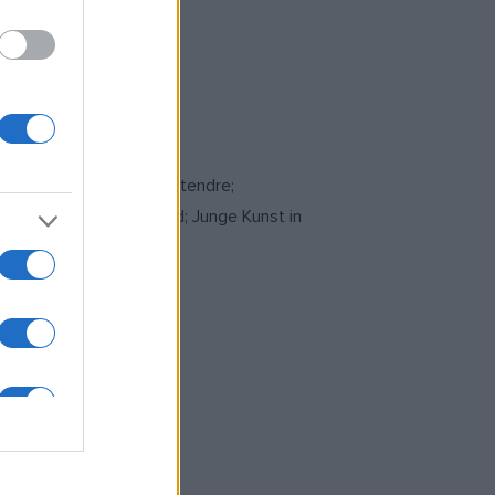
, Budapest
, Művészeti Maloml, Szentendre;
ítás, Impala Ház, Szeged; Junge Kunst in
apest
apest