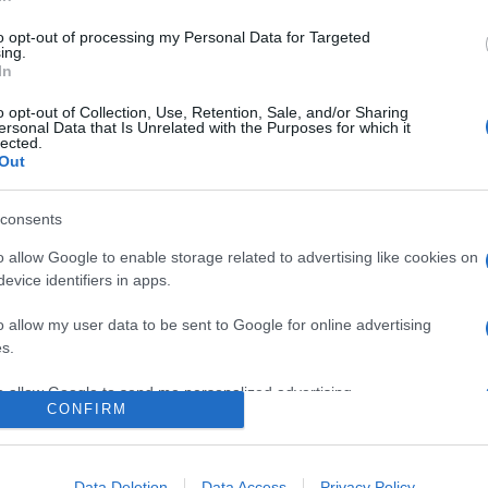
to opt-out of processing my Personal Data for Targeted
ing.
dapest
In
o opt-out of Collection, Use, Retention, Sale, and/or Sharing
ó-képek Vajda Lajos Stúdió, Szentendre; Műkép, Nemzeti Galéria
ersonal Data that Is Unrelated with the Purposes for which it
lected.
9th Biennial of Engraving in Sarcelles
Out
tcai kiállítóháza; Áthallás, Műcsarnok, Budapest; ART EXPO Friss
r time Deák Erika Galéria, Budapest; A Szegedi Művésztelep kiáll
consents
ünchen; Dialógus - Festészet az ezredfordulón,, Műcsarnok, Bud
o allow Google to enable storage related to advertising like cookies on
m Budapest Strabag festészeti kiállítás; Klíma, Műcsarnok, Bud
evice identifiers in apps.
a, Budapest; Kunst Zürich 2002, Zürich
o allow my user data to be sent to Google for online advertising
s.
to allow Google to send me personalized advertising.
ódja/ festészeti díj
CONFIRM
o allow Google to enable storage related to analytics like cookies on
evice identifiers in apps.
Data Deletion
Data Access
Privacy Policy