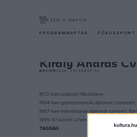
EZEN A NAPON
PROGRAMNAPTÁR
FÓKUSZPON
KÉPZŐ
Király András CV
ARCHÍV
2006. DECEMBER 30.
1972-ben született Mezőtúron
1994-ben gépészmérnöki diplomát szerezett,
1997-ben mérnöktanári diplomát szerzett, Bán
1995-97 között a Ferneczy István Vizuális Mű
kultura.hu
TAGSÁG