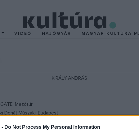
T
VIDEÓ
HAJÓGYÁR
MAGYAR KULTÚRA M
KIRÁLY ANDRÁS
 GATE, Mezőtúr
ki Donát Műszaki, Budapest
hely, Budapest
 -
Do Not Process My Personal Information