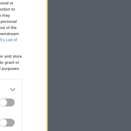
sonal or
ection to
ou may
 personal
out of the
 downstream
B’s List of
er and store
to grant or
ed purposes