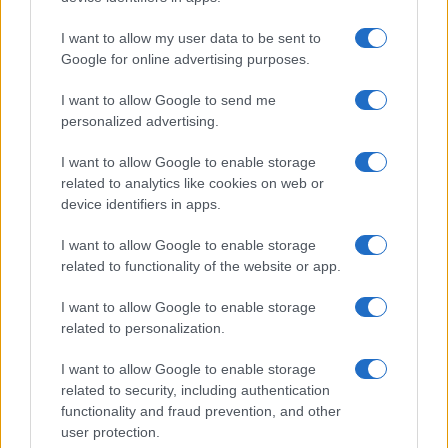
vidámságot sem nélkülöző üdvözlet a műteremből. Málló
I want to allow my user data to be sent to
falak felszíne alól felsejlő üzenet, régi ismeretlen idők
Google for online advertising purposes.
fragmentuma is lehetne Bátai Sándor táblája, míg
I want to allow Google to send me
szekvencia-jellegű a hasonló motívumok variálásából
personalized advertising.
létrehozott Etűdök kompozíció (Kulcsár Ágnes). A paletta
formájával, annak ovális kivágásával mint képépítési
I want to allow Google to enable storage
related to analytics like cookies on web or
elemmel is sok művész él hangsúlyozottan (Vágfalvy Ottó,
device identifiers in apps.
Ughy István, Balázs Eszter), de szinte vallomásértékű
bepillantást enged meg az alkotó életébe az a doboz-
I want to allow Google to enable storage
related to functionality of the website or app.
objekt, melyet Bárdy Margit készített a palettára való
ráépítéssel: a művész műtermének, mindennapjainak
I want to allow Google to enable storage
kellékei, az alkotással töltött idő "hordalékai" szerepelnek
related to personalization.
kis inventárában, egy huszadik század második felében élő
I want to allow Google to enable storage
urbánus művész környezetének apró tárgyai válnak
related to security, including authentication
kellékekből művé. A tárlat meglepetése az a
functionality and fraud prevention, and other
user protection.
műtárgyegyüttes, amelyet erre az alkalomra készítettek az