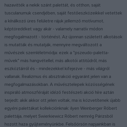
hazavitték a nekik szánt palettát, és otthon, saját
tusculanumuk csendjében, saját festőeszközeikkel vetettek
a kínálkozó üres felületre rájuk jellemző motívumot,
képtöredéket vagy akár - valamely narratív módon
megfogalmazott - történést. Az újonnan született alkotások
is mutatták és mutatják, mennyire megváltozott a
művészek szemléletmódja: ezek a "pszeudo-paletta-
művek" más hangvétellel, más alkotói attitűdről, más
eszköztárról és - mindezekkel kifejezve - más világról
vallanak. Realizmus és absztrakció egyaránt jelen van a
megfogalmazásokban. A művésztelepek közösségének
inspiráló atmoszféráját idéző festészeti akció híre aztán
terjedt: akik akkor ott jelen voltak, ma is közvetítenek újabb
egyéni palettákat kollek­ciónknak: ilyen Weinberger Róbert
palettája, melyet Swierkiewicz Róbert nemrég Párizsból
hozott haza gyűjteményünkbe. Felsőörsön napjainkban is