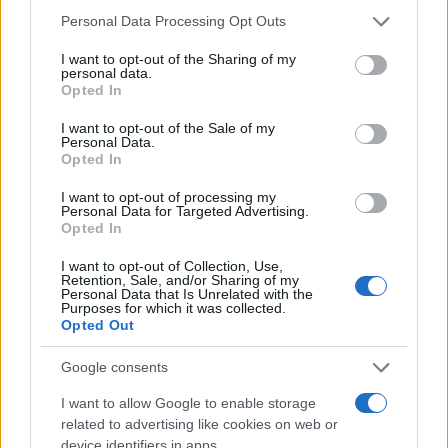
ilyen Péterfy Gizella kézlenyomattal ellátott, ebben az
Please note that this website/app uses one or more Google
Personal Data Processing Opt Outs
services and may gather and store information including but
évben gyűjteményünkbe került palettája. Külön érdekes, ha
not limited to your visit or usage behaviour. You may click to
I want to opt-out of the Sharing of my
más műfajban alkotó művészek nyúlnak a palettához, mint
personal data.
grant or deny consent to Google and its third-party tags to
Opted In
például a porcelánnal dolgozó Horváth László, aki dísztáljain
use your data for below specified purposes in below Google
consent section.
I want to opt-out of the Sale of my
is többször alkalmazott, keleti kalligrafikus írást idéző
Personal Data.
könnyed-finom jeleket hagyott a paletta piros
Opted In
metszésvonallal jelölt fehér felületén. Anyagát, a puha-
I want to opt-out of processing my
Personal Data for Targeted Advertising.
meleg gyapjúszálat feszítette ki a palettára a textilművész
Opted In
Lugossy Edit, és az iparművész Tamás Ákos nemcsak
I want to opt-out of Collection, Use,
alkalmi snell-portrékat vetett könnyedén a palettára, de
Retention, Sale, and/or Sharing of my
Personal Data that Is Unrelated with the
néhány porcelánból is megformált figuráját is lefestette.
Purposes for which it was collected.
Györgydeák György magánmitológiájának Szórejtvényes
Opted Out
című fura figurája szervesen illeszkedik az életműbe,
Google consents
csakúgy, mint Somogyi élénk sárga-piros színekkel festett
I want to allow Google to enable storage
kompozíciója. A bizarr, "ottfelejtett" ujjú Szilvásy paletta a
related to advertising like cookies on web or
művész más festményeiről "ideszállt" madarakkal
device identifiers in apps.