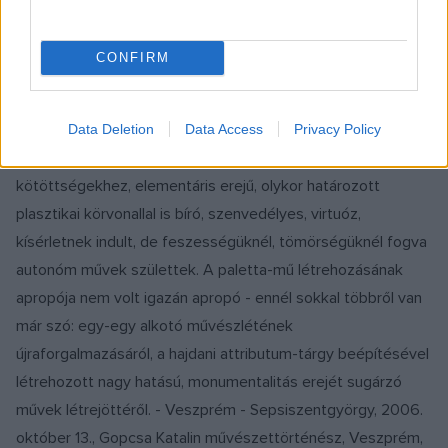
Erdélyben élő művészek. Nem csak sziporkázó ötletek,
frappáns vizuális gegek jelennek meg ezeken a műveken,
CONFIRM
hanem átütő erejű, bámulatos vitalitást tükröző, sokszor
nyugtalanító mondanivaló. Az alkalmi műfaj meg nem
határozott, íratlan szabályainak fittyet hányva, nem
Data Deletion
Data Access
Privacy Policy
alkalmazkodva a konvenciókat finoman (túl)éltető kvázi
kötöttségekhez, elementáris erejű, olykor határozott
plasztikai körvonallal is bíró, szenvedélyes, virtuóz,
kísérletnek indult, de feszességüknél, tömörségüknél fogva
autonóm művek születtek. A paletta-mű létrehozásának
apropója nem volt igazán apropó - ennél sokkal többről van
már szó: egy-egy alkotó művészlétének
újraforgalmazásáról, a hajdani attributum-tárgy beépítésével
létrehozott nagy hatású, monumentalitás erejét sugárzó
művek létrejöttéről. - Veszprém - Sepsiszentgyörgy, 2006.
október 13., Gopcsa Katalin művészettörténész, Veszprém,