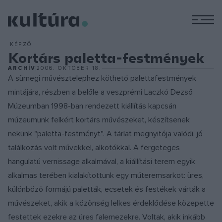
M
KÉPZŐ
Kortárs paletta-festmények
ARCHÍV
2006. OKTÓBER 18.
A sümegi művésztelephez köthető palettafestmények
mintájára, részben a belőle a veszprémi Laczkó Dezső
Múzeumban 1998-ban rendezett kiállítás kapcsán
múzeumunk felkért kortárs művészeket, készítsenek
nekünk "paletta-festményt". A tárlat megnyitója valódi, jó
találkozás volt művekkel, alkotókkal. A fergeteges
hangulatú vernissage alkalmával, a kiállítási terem egyik
alkalmas terében kialakítottunk egy műteremsarkot: üres,
különböző formájú paletták, ecsetek és festékek várták a
művészeket, akik a közönség lelkes érdeklődése közepette
festettek ezekre az üres fa­lemezekre. Voltak, akik inkább