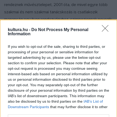
rendeznek művésztelepet, 2001 óta, de mivel egyre több
szakmai és nem szakmai tanácskozás is csatlakozik
manapság egy ilyen rendezvényhez, szimpozionnak nevezik
őket. A felsőörsi mediterrán hangulatú helyszínen
kultura.hu -
Do Not Process My Personal
létrehozott szimpozion első résztvevői finn és magyar
Information
művészek voltak, s közülük 2002-ben több finn alkotó,
If you wish to opt-out of the sale, sharing to third parties, or
miként hajdan egy-egy művésztelepen, kézjegyével látott el
processing of your personal or sensitive information for
egy-egy palettát. (Érdemes megjegyezni, hogy azóta
targeted advertising by us, please use the below opt-out
tovább folytatódott, bővült a Felsőörsön működő
section to confirm your selection. Please note that after your
opt-out request is processed you may continue seeing
művésztelep, többek között erdélyi művészekkel is, és
interest-based ads based on personal information utilized by
ebben az évben, helyszínt váltva ezért rendezték meg itt
us or personal information disclosed to third parties prior to
találkozójukat a művészek.) Vannak festők,
your opt-out. You may separately opt-out of the further
disclosure of your personal information by third parties on the
képzőművészek, akik ma is kizárólag egy-egy munkájukhoz
IAB’s list of downstream participants. This information may
használnak egy-egy palettát. Így ez tükrözi annak
also be disclosed by us to third parties on the
IAB’s List of
színvilágát, a rajtuk kikevert festékfoltok alkalmasint ráírt
Downstream Participants
that may further disclose it to other
third parties.
dátummal, címmel az adott mű "festészeti dokumentumai" -