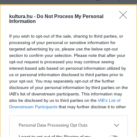
tehát, hogy a Tanszék, mindenkori oktatói és az itt
diplomázott számos kiváló építész révén, meghatározó
kultura.hu -
Do Not Process My Personal
Information
szerepet töltött és tölt be ma is Magyarország
építészetében, épített környezetünk formálásában. Az a
If you wish to opt-out of the sale, sharing to third parties, or
mítosz és aura, amely a Középülettervezési Tanszéket
processing of your personal or sensitive information for
targeted advertising by us, please use the below opt-out
Weichinger Károly óta kíséri hallgatók és oktatók, gyakorló
section to confirm your selection. Please note that after your
építészek körében, döntően a Tanszéken uralkodó
opt-out request is processed you may continue seeing
gondolkodási szabadságon, az oktatók kiválóságán, a
interest-based ads based on personal information utilized by
us or personal information disclosed to third parties prior to
valóságos, egyedi feladatokon és a nyitott
your opt-out. You may separately opt-out of the further
építészetszemléleten is alapul, amely mindig a legmagasabb
disclosure of your personal information by third parties on the
követelményeket állítja a hallgató elé, miközben bátorítja az
IAB’s list of downstream participants. This information may
also be disclosed by us to third parties on the
IAB’s List of
egyéni elképzelések kibontakozását. S a legfontosabb talán
Downstream Participants
that may further disclose it to other
az első tanszékvezetőtől, Weichinger Károlytól a mai
third parties.
vezetőig, Cságoly Ferencig ívelő hit a személyes tanár-diák
Please note that this website/app uses one or more Google
Personal Data Processing Opt Outs
viszony, az építészeti minőség és az építészhivatás
services and may gather and store information including but
kultúrateremtő erejében. - Sulyok Miklós A Tanszék
not limited to your visit or usage behaviour. You may click to
I want to opt-out of the Sharing of my