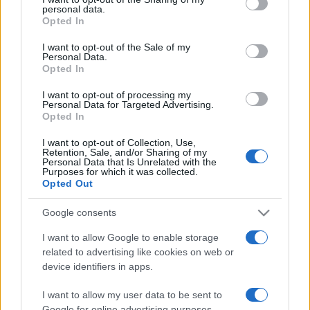
personal data.
grant or deny consent to Google and its third-party tags to
oktatóinak épületei - 1996-2006 A kiállítás helyszíne:
Opted In
use your data for below specified purposes in below Google
Budapest Kiállítóterem, Budapest, V., Szabad sajtó út 5. A
consent section.
I want to opt-out of the Sale of my
kiállítás megtekinthető: 2006. szeptember 18. - október 15.
Personal Data.
Opted In
Kiállító építészek: Balázs Mihály, Cságoly Ferenc, Fejérdy
Péter, Karácsony Tamás, Kaszás Károly, Klobusovszky Péter,
I want to opt-out of processing my
Personal Data for Targeted Advertising.
Lenzsér Péter, Major György, Radványi György, Sugár Péter,
Opted In
Török Ferenc. A kiállítás helyszíne: Budapest Galéria
I want to opt-out of Collection, Use,
Kiállítóháza, Budapest, III., Lajos u. 158. A Tanszék oktatóinak
Retention, Sale, and/or Sharing of my
Personal Data that Is Unrelated with the
épületei - 1946-1996 A kiállítás megtekinthető: 2006.
Purposes for which it was collected.
Opted Out
szeptember 18. - október 15. Kiállító építészek: Breiter Artúr,
Farkasdy Zoltán, Fazakas György, Gádoros Lajos, Hercsuth
Google consents
György, Hofer Miklós, Jurcsik Károly, Kaszás Károly, Komondy
I want to allow Google to enable storage
Zoltán, Krizka György, Müller Ferenc, Puhl Antal, Rimner
related to advertising like cookies on web or
János, Török Ferenc, Tróznai Attila, Varga Levente, Virág
device identifiers in apps.
Csaba, Weichinger Károly. A kiállítás kurátorai: Sulyok Miklós
I want to allow my user data to be sent to
művészettörténész, Budapest Galéria; Major György
Google for online advertising purposes.