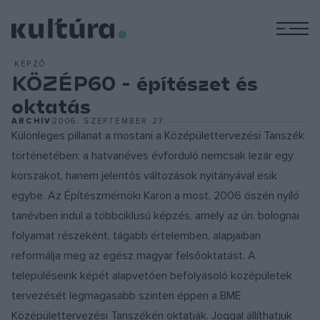
M
KÉPZŐ
KÖZÉP60 - építészet és
oktatás
ARCHÍV
2006. SZEPTEMBER 27.
Különleges pillanat a mostani a Középülettervezési Tanszék
történetében: a hatvanéves évforduló nemcsak lezár egy
korszakot, hanem jelentős változások nyitányával esik
egybe. Az Építészmérnöki Karon a most, 2006 őszén nyíló
tanévben indul a többciklusú képzés, amely az ún. bolognai
folyamat részeként, tágabb értelemben, alapjaiban
reformálja meg az egész magyar felsőoktatást. A
településeink képét alapvetően befolyásoló középületek
tervezését legmagasabb szinten éppen a BME
Középülettervezési Tanszékén oktatják. Joggal állíthatjuk