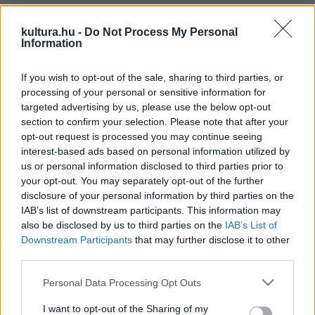
márványtól a krómacélig.
kultura.hu -
Do Not Process My Personal
Information
Most kiállított munkáinál szembetűnő, mennyire tipikusan
XX. századi alkotó Józsa Bálint. Úgy bánik a krómacéllal,
If you wish to opt-out of the sale, sharing to third parties, or
mint más a fával vagy az agyaggal. Ő a krómacél
processing of your personal or sensitive information for
targeted advertising by us, please use the below opt-out
koronázatlan királya.
section to confirm your selection. Please note that after your
Ez nem csupán szójáték, mert 2002-ben készített
opt-out request is processed you may continue seeing
Süvegkorona című munkája szinte sugallja, hogy ezzel a
interest-based ads based on personal information utilized by
us or personal information disclosed to third parties prior to
kifejezéssel illessük. Az egyszerűség és a pompa, a
your opt-out. You may separately opt-out of the further
hideg-rideg anyag és a fémkazettákba bezárt melegség
disclosure of your personal information by third parties on the
egyszerre jelentkezik a művön, amely ha jól van
IAB’s list of downstream participants. This information may
also be disclosed by us to third parties on the
IAB’s List of
megvilágítva, szinte megbabonázza a szemlélőt. (Kár,
Downstream Participants
that may further disclose it to other
hogy a kiállítás rendezői nem a galéria központi helyére
third parties.
állították ki.)
Please note that this website/app uses one or more Google
Personal Data Processing Opt Outs
Hasonlóan megkapó a Gömb című, szintén krómacél
services and may gather and store information including but
munka, amely 1974-ben készült, és az MTA Szegedi
not limited to your visit or usage behaviour. You may click to
I want to opt-out of the Sharing of my