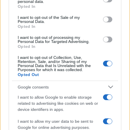
personal data.
grant or deny consent to Google and its third-party tags to
Biológiai Kutatóintézete előtt van elhelyezve. (A
Opted In
use your data for below specified purposes in below Google
Vigadóban a 300 cm-es változat látható.) Talán egyedül a
consent section.
I want to opt-out of the Sale of my
Körforgás című alkotás (1997) - amely az Orczy Központi
Personal Data.
Opted In
Irodaház előtéri plasztikája - nem illik igazán a józsai
életműbe. A krómacél és a réz vegyítése teljesen
I want to opt-out of processing my
Personal Data for Targeted Advertising.
idegenül hat a kiállításon.
Opted In
Másfajta munkák a Hullámok játéka (1977) vagy a Kagyló
I want to opt-out of Collection, Use,
Retention, Sale, and/or Sharing of my
(1984), illetve a Háromkarélyos forma (1980), ahol
Personal Data that Is Unrelated with the
Purposes for which it was collected.
elszakadva a fémtől, egy oldottabb, líraibb megformálást
Opted Out
mutat fel.
Fábián László, a jeles író kötetében Józsa Bálint
Google consents
életművét úgy mutatja be, hogy közben megismerjük azt
I want to allow Google to enable storage
az alkotó embert is, aki nem a különböző divatos
related to advertising like cookies on web or
device identifiers in apps.
irányzatoknak hódolva alkotott az elmúlt négy évtized
alatt, hanem konok következetességgel járta a maga
I want to allow my user data to be sent to
útját, s alkotott immár nagyon sok maradandó művet.
Google for online advertising purposes.