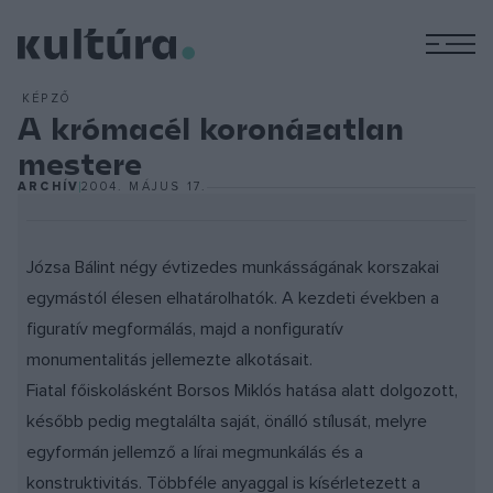
M
KÉPZŐ
A krómacél koronázatlan
mestere
ARCHÍV
2004. MÁJUS 17.
Józsa Bálint négy évtizedes munkásságának korszakai
egymástól élesen elhatárolhatók. A kezdeti években a
figuratív megformálás, majd a nonfiguratív
monumentalitás jellemezte alkotásait.
Fiatal főiskolásként Borsos Miklós hatása alatt dolgozott,
később pedig megtalálta saját, önálló stílusát, melyre
egyformán jellemző a lírai megmunkálás és a
konstruktivitás. Többféle anyaggal is kísérletezett a