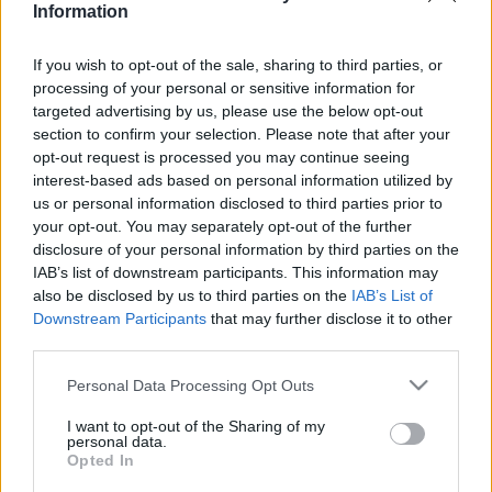
Information
turistára is kiterjesztheti. Bővebb információ:
www.nauvonkamaramusiikki.fi Július 24-től 29-ig tart
If you wish to opt-out of the sale, sharing to third parties, or
Turkuban az újdonsült Aura Fesztivál keretében a Magyar
processing of your personal or sensitive information for
targeted advertising by us, please use the below opt-out
Napok programsorozat. Az Aura folyó partján magyar népi
section to confirm your selection. Please note that after your
iparművészek ? Nagy Pál Ferenc és Pádor Ágnes - kínálják
opt-out request is processed you may continue seeing
saját valamint több jeles magyar népi iparművész zsűrizett
interest-based ads based on personal information utilized by
us or personal information disclosed to third parties prior to
termékeit. Turku testvérvárosából, Szegedről érkezik a
your opt-out. You may separately opt-out of the further
Molnár Dixiland Együttes, hogy zenéjével szórakoztassa a
disclosure of your personal information by third parties on the
közönséget. A programok között szerepel még
IAB’s list of downstream participants. This information may
also be disclosed by us to third parties on the
IAB’s List of
idegenforgalmi bemutató, borkóstoló és sültkolbász-evő
Downstream Participants
that may further disclose it to other
verseny. A Magyar Napokra Swan-vitorlás hajókkal több
third parties.
száz vendég érkezik. Július 27-én a nagy népszerűségnek
Please note that this website/app uses one or more Google
Personal Data Processing Opt Outs
örvendő Orgonaéj és Ária Fesztivál keretében Ruppert
services and may gather and store information including but
István orgonaművész ad hangversenyt az Espoo-i
not limited to your visit or usage behaviour. You may click to
I want to opt-out of the Sharing of my
personal data.
grant or deny consent to Google and its third-party tags to
Székesegyházban. A HMKTK és az Orgonaéj és Ária
Opted In
use your data for below specified purposes in below Google
Fesztivál szervezői között évek óta szoros az