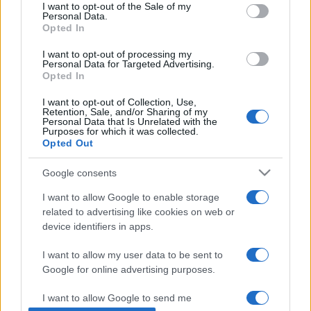
consent section.
I want to opt-out of the Sale of my
együttműködés, ennek köszönhetően több kiváló magyar
Personal Data.
Opted In
orgonaművész mutatkozhatott be a finn közönség előtt.
Augusztus 2-9-ig tart a Savonlinna Balett Fesztivál, melyen
I want to opt-out of processing my
Personal Data for Targeted Advertising.
a Magyar Állami Operaház Balettegyüttese vendégszerepel
Opted In
a Makrancos Kata című művel. Hosszabb szünet után újra
I want to opt-out of Collection, Use,
szerveződött ez a fesztivál, s kitűnő alkalmat kínál a
Retention, Sale, and/or Sharing of my
Personal Data that Is Unrelated with the
HMKTK-nak arra, hogy a balettművészeten kívül járulékos
Purposes for which it was collected.
Opted Out
programok keretében a magyar kultúra egyéb területeit is
népszerűsítse. Augusztus 7-13 között rendezik Tamperében
Google consents
a Nemzetközi Színházi Fesztivált, amelyen kiemelt helyet
I want to allow Google to enable storage
kapott a Katona József Színház Ledarálnakeltűntem című
related to advertising like cookies on web or
device identifiers in apps.
előadása. A jegyek már elővételben elkeltek!
I want to allow my user data to be sent to
Google for online advertising purposes.
MEGOSZTÁS
I want to allow Google to send me