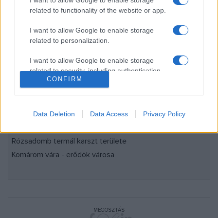
I want to allow Google to enable storage
related to functionality of the website or app.
Várományosi lista:
I want to allow Google to enable storage
related to personalization.
Visegrádi királyi központ és vadászterület
Tájhálózat Magyarországon
I want to allow Google to enable storage
related to security, including authentication
Ipolytarnóci ősmaradványok
CONFIRM
functionality and fraud prevention, and other
Mezőhgyesi Állami Ménesbirtok
user protection.
Északkelet-Kárpát-medence fatemplomai
Esztergom középkori királyi vára
Data Deletion
Data Access
Privacy Policy
Tihanyi-félsziget
Rózsadomb termál karszt területe
Komárom vára - erődök városa
MEGOSZTÁS