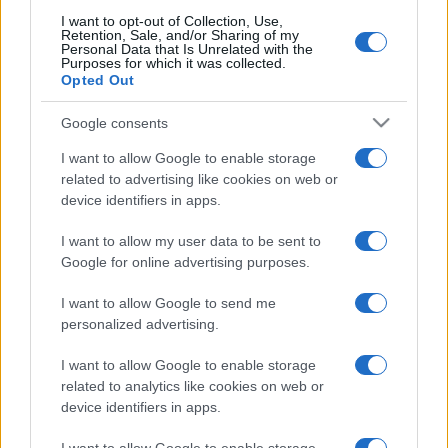
I want to opt-out of Collection, Use,
Retention, Sale, and/or Sharing of my
Personal Data that Is Unrelated with the
Purposes for which it was collected.
Opted Out
Fertő tó - fotó: Kapocsy György
Google consents
I want to allow Google to enable storage
Világörökségi helyszíneink:
related to advertising like cookies on web or
device identifiers in apps.
Budapest világörökségi helyszínei (1987; 2002)
I want to allow my user data to be sent to
Hollókő ófalu (1987)
Google for online advertising purposes.
Aggtelek-Domica-cseppkő-barlangrendszer (1995)
I want to allow Google to send me
Pannonhalma bencés főapátsága (1996)
personalized advertising.
Hortobágyi Nemzeti Park (1999)
I want to allow Google to enable storage
Pécs - ókeresztény festett sírkamrák (2000)
related to analytics like cookies on web or
Fertő-vidék (2001)
device identifiers in apps.
Tokaji borvidék (2002)