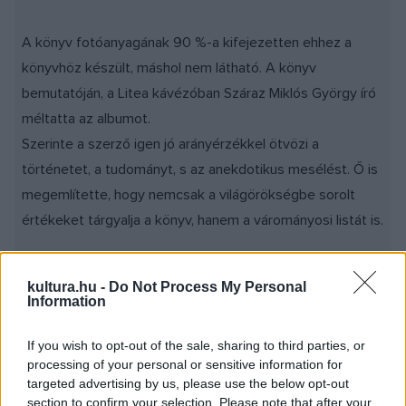
A könyv fotóanyagának 90 %-a kifejezetten ehhez a
könyvhöz készült, máshol nem látható. A könyv
bemutatóján, a Litea kávézóban Száraz Miklós György író
méltatta az albumot.
Szerinte a szerző igen jó arányérzékkel ötvözi a
történetet, a tudományt, s az anekdotikus mesélést. Ő is
megemlítette, hogy nemcsak a világörökségbe sorolt
értékeket tárgyalja a könyv, hanem a várományosi listát is.
Fotó: Mészáros István - a tokaj borvidék egyik pincéje
kultura.hu -
Do Not Process My Personal
Information
If you wish to opt-out of the sale, sharing to third parties, or
processing of your personal or sensitive information for
A kiadvány borítója
targeted advertising by us, please use the below opt-out
section to confirm your selection. Please note that after your