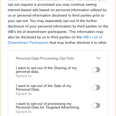
opt-out request is processed you may continue seeing
interest-based ads based on personal information utilized by
Minden ország büszke saját műemlékeire, természeti
us or personal information disclosed to third parties prior to
your opt-out. You may separately opt-out of the further
szépségeire, egyedi tájaira. Külön öröm az, hogy e
disclosure of your personal information by third parties on the
páratlan kincseket az UNESCO Világörökség Bizottsága is
IAB’s list of downstream participants. This information may
hasonlóképpen látja.
also be disclosed by us to third parties on the
IAB’s List of
Downstream Participants
that may further disclose it to other
Így került fel elsőként 1987-ben a világörökségi listára
third parties.
Budapest Duna-parti panorámája és a Várnegyed, illetve
Please note that this website/app uses one or more Google
Personal Data Processing Opt Outs
Hollókő is.
services and may gather and store information including but
Az eltelt tizenöt évben számos ritkaságunk kapta meg e
not limited to your visit or usage behaviour. You may click to
I want to opt-out of the Sharing of my
personal data.
rangos elismerést, legutóbb 2002-ben a Tokaj-Hegyalja
grant or deny consent to Google and its third-party tags to
Opted In
use your data for below specified purposes in below Google
történelmi borvidék és a budapesti Andrássy út a
consent section.
I want to opt-out of the Sale of my
zsinagóganegyeddel kapott helyett a listán.
Personal Data.
Opted In
I want to opt-out of processing my
Personal Data for Targeted Advertising.
Budapest várnegyede - fotó: Bélavári Krisztina
Opted In