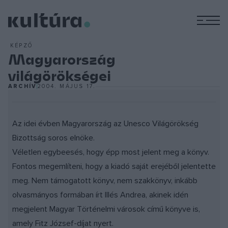
M
KÉPZŐ
Magyarország
világörökségei
ARCHÍV
2004. MÁJUS 17.
Az idei évben Magyarország az Unesco Világörökség
Bizottság soros elnöke.
Véletlen egybeesés, hogy épp most jelent meg a könyv.
Fontos megemlíteni, hogy a kiadó saját erejéből jelentette
meg. Nem támogatott könyv, nem szakkönyv, inkább
olvasmányos formában írt Illés Andrea, akinek idén
megjelent Magyar Történelmi városok című könyve is,
amely Fitz József-díjat nyert.