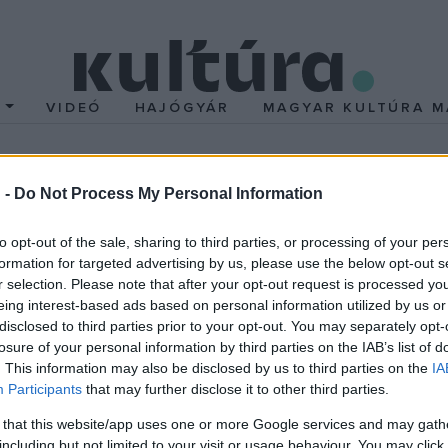
T
VIDEÓ
HAJÓGYÁR
MAGYAR KULTÚRA M
kája
 -
Do Not Process My Personal Information
to opt-out of the sale, sharing to third parties, or processing of your per
ör kerül sor a nagy népszerűségnek örvendő eseményre. Az adott
formation for targeted advertising by us, please use the below opt-out s
velők ezáltal egy este alatt számos helyre juthatnak el. Ez adta
r selection. Please note that after your opt-out request is processed y
eing interest-based ads based on personal information utilized by us or
sszefogtak annak érdekében, hogy izgalmas, érdekes estét biztos
disclosed to third parties prior to your opt-out. You may separately opt-
megrendezésével egy olyan hagyományt kívánnak teremteni, ame
losure of your personal information by third parties on the IAB’s list of
ezetben, változatos programokkal és kiállításokkal kapcsolódjanak
. This information may also be disclosed by us to third parties on the
IA
Participants
that may further disclose it to other third parties.
őbbiekben szívesen látnak új csatlakozókat is. Az est folyamán ho
nleges, muzeális borokkal és borkóstolóval várják a Falk Miksa ut
 that this website/app uses one or more Google services and may gath
including but not limited to your visit or usage behaviour. You may click 