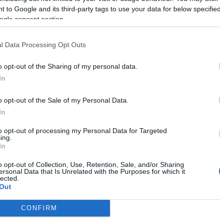
utca 6-12, 2006. augusztus 3., (csütörtök) 17-től 24 óráig. A pro
 to Google and its third-party tags to use your data for below specifi
ítása. Megnyitja: Dr. Feledy Balázs művészeti író. Falk Miksa u. 7. P
ogle consent section.
dező: Avar Ákos, megnyitja: Avar Ludmilla A megnyitót követően a 
os (1928-2001)" című új kiállítással várják az érdeklődőket az este 
l Data Processing Opt Outs
berendezési tárgyaiból. Falk Miksa u. 12. Café Picard Mediterrán 
o opt-out of the Sharing of my personal data.
kívül. Falk Miksa u. 10. Haas Galéria "Modern klasszikusok" címme
In
üzlet Este 18-tól 24 óráig ingyenes borkóstoló a Villányi- és a Cs
sa u. 6. Pintér Antik Antik tárgyak a reneszánsztól napjainkig - é
o opt-out of the Sale of my Personal Data.
gram Az Art Deco- és a Bauhaus-bútorok világa. Falk Miksa u. 10.
In
to opt-out of processing my Personal Data for Targeted
ing.
In
o opt-out of Collection, Use, Retention, Sale, and/or Sharing
ersonal Data that Is Unrelated with the Purposes for which it
lected.
Out
CONFIRM
consents