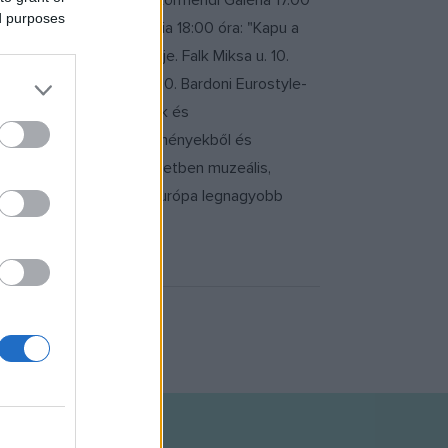
gramban részt vesznek: Körmendi Galéria 17.00
ed purposes
intér Sonja Kortárs Galéria 18:00 óra: "Kapu a
Zurgó Együttes koncertje. Falk Miksa u. 10.
folyamán. Falk Miksa u. 10. Bardoni Eurostyle-
ételek, kávéspecialitások és
l tárlat XX. századi festményekből és
ányi-pincészetből. Az üzletben muzeális,
jfélig nyitva tart Közép-Európa legnagyobb