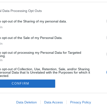
tekinthető a Volksbank Rt. Kaposvári bankfiókjában és Galériájáb
l Data Processing Opt Outs
o opt-out of the Sharing of my personal data.
In
o opt-out of the Sale of my Personal Data.
In
to opt-out of processing my Personal Data for Targeted
ing.
In
o opt-out of Collection, Use, Retention, Sale, and/or Sharing
ersonal Data that Is Unrelated with the Purposes for which it
lected.
Out
CONFIRM
consents
NÉPI
o allow Google to enable storage related to advertising like cookies on
Data Deletion
Data Access
Privacy Policy
evice identifiers in apps.