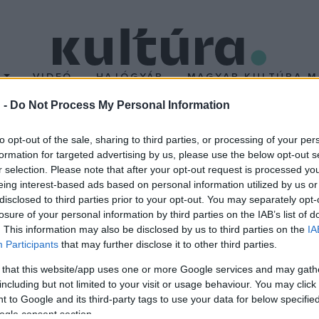
T
VIDEÓ
HAJÓGYÁR
MAGYAR KULTÚRA M
 -
Do Not Process My Personal Information
to opt-out of the sale, sharing to third parties, or processing of your per
formation for targeted advertising by us, please use the below opt-out s
r selection. Please note that after your opt-out request is processed y
 a hallei Burg Giebichenstein Képzőművészeti és Design Főiskol
eing interest-based ads based on personal information utilized by us or
i Karán Képzőművészeti Mesteriskola festészet szakán. 1990 ó
disclosed to third parties prior to your opt-out. You may separately opt-
losure of your personal information by third parties on the IAB’s list of
özi Papírművészeti Alkotótelep létrehozója és szakmai vezetője J
. This information may also be disclosed by us to third parties on the
IA
urg Giebichenstein Képzőművészeti és Design Főiskolán Németors
Participants
that may further disclose it to other third parties.
zeti Akadémián. 2002: Művészetpedagógus diplomát kap a Magyar
 that this website/app uses one or more Google services and may gath
zeti Kar Képzőművészeti Mesteriskola festészet szakán 1990 ó
including but not limited to your visit or usage behaviour. You may click 
zsébettel a Nemzetközi Papírművészeti Alkotótelep létrehozásában
 to Google and its third-party tags to use your data for below specifi
ogle consent section.