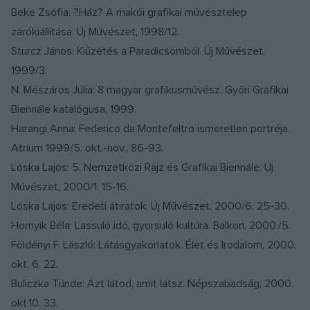
Beke Zsófia: ?Ház? A makói grafikai művésztelep
zárókiállítása. Új Művészet, 1998/12.
Sturcz János: Kiűzetés a Paradicsomból. Új Művészet,
1999/3.
N. Mészáros Júlia: 8 magyar grafikusművész. Győri Grafikai
Biennále katalógusa, 1999.
Harangi Anna: Federico da Montefeltro ismeretlen portréja.
Atrium 1999/5. okt.-nov., 86-93.
Lóska Lajos: 5. Nemzetközi Rajz és Grafikai Biennále. Új
Művészet, 2000/1. 15-16.
Lóska Lajos: Eredeti átiratok, Új Művészet, 2000/6. 25-30.
Hornyik Béla: Lassuló idő, gyorsuló kultúra. Balkon, 2000./5.
Földényi F. László: Látásgyakorlatok. Élet és Irodalom, 2000.
okt. 6. 22.
Buliczka Tünde: Azt látod, amit látsz. Népszabadság, 2000.
okt.10. 33.