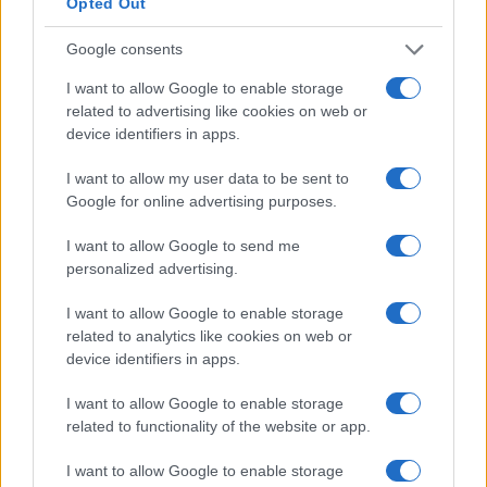
Opted Out
Budapest; Digitális képek optimális méretben, Rank Xerox
Székház - Stúdió Galéria, Budapest; Látogatás, Pécsi Galéria,
Google consents
Pécs
I want to allow Google to enable storage
1998 Derkovits-ösztöndíjasok beszámoló kiállítása, Ernst
related to advertising like cookies on web or
device identifiers in apps.
Múzeum, Budapest; XIX. Országos Grafikai Biennále, Miskolc;
Garázs, Várfok 14 Galéria, Budapest; Szárhegyi Nemzetközi
I want to allow my user data to be sent to
Művésztelep, Csíkszereda (Románia); XV. Debreceni
Google for online advertising purposes.
Országos Nyári Tárlat, Debrecen; Ház, Makói Mappa 1998,
I want to allow Google to send me
Makó; Miniprint ?98, Újpest Galéria, Budapest; Bel Tempo, az
personalized advertising.
Intermédia Tanszék kiállítása, Palazzo della Regione, Trieszt;
I want to allow Google to enable storage
Új kép, V.A.M. Design Galéria, Budapest; Szárhegyi
related to analytics like cookies on web or
Nemzetközi Művésztelep, Mamü Galéria, Budapest
device identifiers in apps.
1999 Remix, az FKSE kiállítása, Pécsi Galéria, Pécs; 23.
I want to allow Google to enable storage
Nemzetközi Grafikai Biennále, Moderna Galerija, Ljubljana;
related to functionality of the website or app.
Kontravíziók, kortárs osztrák-szlovák-magyar grafika, Városi
I want to allow Google to enable storage
Művészeti Múzeum Képtára, Győr; Kontravíziók, kortárs