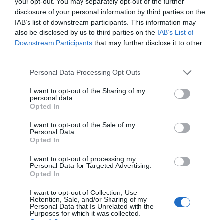
your opt-out. You may separately opt-out of the further
Biennále, Xántus János Múzeum Képtára, Győr
disclosure of your personal information by third parties on the
1994 XVII. Országos Grafikai Biennále, Miskolci Galéria,
IAB’s list of downstream participants. This information may
also be disclosed by us to third parties on the
IAB’s List of
Miskolc; I. Nemzetközi Grafikai Triennále, Bitola; Térképzetek
Downstream Participants
that may further disclose it to other
II., Budapest Galéria Kiállítóháza, Budapest; I. Országos
third parties.
Színesnyomat Grafikai Kiállítás, Szekszárd; Nemzetközi
Please note that this website/app uses one or more Google
Personal Data Processing Opt Outs
Grafikai Triennále, Krakkó
services and may gather and store information including but
1995 Inter-Kontakt-Grafik'95 Praha-Krakow: I. Prágai
not limited to your visit or usage behaviour. You may click to
I want to opt-out of the Sharing of my
personal data.
grant or deny consent to Google and its third-party tags to
Nemzetközi Grafikai Triennále, Staromestska Radnice (Régi
Opted In
use your data for below specified purposes in below Google
Városháza), Prága; Helyzetkép, Magyar szobrászat,
consent section.
I want to opt-out of the Sale of my
Personal Data.
Műcsarnok, Budapest; Gesztus és gesztus, Pécsi Galéria,
Opted In
Pécs
I want to opt-out of processing my
1996 XVIII. Országos Grafikai Biennále, Miskolc; Visszaváltás,
Personal Data for Targeted Advertising.
Újlipótvárosi Klub Galéria, Budapest (Erdélyi Gáborral,
Opted In
Herczeg Nándorral, Vogl Filemonnal)
I want to opt-out of Collection, Use,
Retention, Sale, and/or Sharing of my
1997 Nemzetközi Grafikai Triennále, Krakkó; Olaj/vászon,
Personal Data that Is Unrelated with the
Purposes for which it was collected.
Műcsarnok, Budapest; Licht ist Leben, Goethe Intézet,