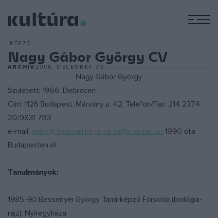
M
KÉPZŐ
Nagy Gábor György CV
ARCHÍV
2006. DECEMBER 30.
Nagy Gábor György
Született: 1966, Debrecen
Cím: 1126 Budapest, Márvány u. 42. Telefon/Fax: 214 2374
20/9831 793
e-mail:
gab-r@freemail.hu
ra-ta-ta@inter.net.hu
1990 óta
Budapesten él.
Tanulmányok:
1985-90 Bessenyei György Tanárképző Főiskola (biológia-
rajz), Nyíregyháza