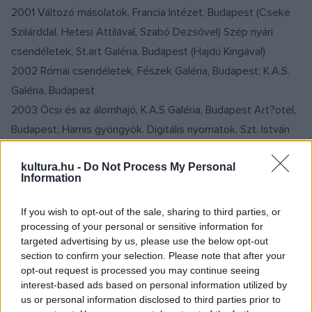
2001 Változó másolatok, Francia Intézet, Budapest (Cseke
Szilárddal, Hetesi Attilával, Szabó Dezsővel) Szép nyári
csendéletek, St.art Galéria, Budapest (Hajdú Kingával)
2002 Római csendéletek, Fészek Galéria, Budapest; K.A.S.
Galéria, Budapest
2003 Öcsi és az álomhajó, K.A.S Galéria, Budapest Art?otel,
Budapest; Hamis gyöngyök. Digitális nyomatok, Szt. István
Király Múzeum, Székesfehérvár
kultura.hu -
Do Not Process My Personal
2004 Karambol, Godot Galéria, Budapest
Information
Csoportos kiállítások:
If you wish to opt-out of the sale, sharing to third parties, or
processing of your personal or sensitive information for
targeted advertising by us, please use the below opt-out
1991 Magyar Intézet, Párizs
section to confirm your selection. Please note that after your
1992 Spektrum, Tűzoltó 72 kiállítótér, Budapest
opt-out request is processed you may continue seeing
1993 A Magyar Képzőművészeti Főiskola hallgatóinak
interest-based ads based on personal information utilized by
us or personal information disclosed to third parties prior to
kiállítása, Magyar Intézet, Berlin; II. Nemzetközi Grafikai