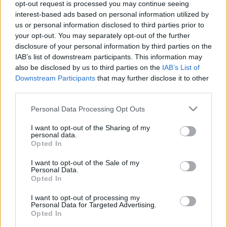
opt-out request is processed you may continue seeing
járműveket, avagy olyan plakátot, amelyről lerí a kocsivállalat
interest-based ads based on personal information utilized by
modelljeinek nagyszerűsége.
us or personal information disclosed to third parties prior to
your opt-out. You may separately opt-out of the further
disclosure of your personal information by third parties on the
IAB’s list of downstream participants. This information may
Mindezért cserébe az autócég egy rakás pénzt bocsátott a
also be disclosed by us to third parties on the
IAB’s List of
Downstream Participants
that may further disclose it to other
kortárs képző- és iparművészet rendelkezésére, igaz,
third parties.
évente csak három pénzdíjat finanszíroz, ám azok
Please note that this website/app uses one or more Google
mindegyike tetemes. Ennyit a Várfok Galéria meg az
Personal Data Processing Opt Outs
services and may gather and store information including but
autóipar hosszú és mégsem unalmas közös történetéről,
not limited to your visit or usage behaviour. You may click to
I want to opt-out of the Sharing of my
personal data.
most pedig arról, miért is furább az idei pályázatuk az
grant or deny consent to Google and its third-party tags to
Opted In
use your data for below specified purposes in below Google
összes eddiginél. Egyrészt, mert most nem járgányt kell
consent section.
I want to opt-out of the Sale of my
tervezni (sem plakátot), hanem képregényt. Legfeljebb
Personal Data.
négyoldalast, és ne kelljen külön mondani, hogy a komikszok
Opted In
a legújabb csúcsautóról fognak szólni.
I want to opt-out of processing my
Personal Data for Targeted Advertising.
Opted In
Aztán furcsa még az is, hogy a képregénygyártók nem