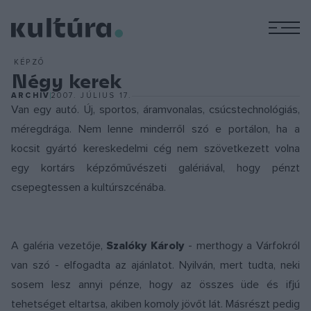
M
KÉPZŐ
Négy kerek
ARCHÍV
2007. JÚLIUS 17.
Van egy autó. Új, sportos, áramvonalas, csúcstechnológiás,
méregdrága. Nem lenne minderről szó e portálon, ha a
kocsit gyártó kereskedelmi cég nem szövetkezett volna
egy kortárs képzőművészeti galériával, hogy pénzt
csepegtessen a kultúrszcénába.
A galéria vezetője,
Szalóky Károly
- merthogy a Várfokról
van szó - elfogadta az ajánlatot. Nyilván, mert tudta, neki
sosem lesz annyi pénze, hogy az összes üde és ifjú
tehetséget eltartsa, akiben komoly jövőt lát. Másrészt pedig