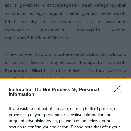
azt is gondolták a szövetségesek, saját kategóriájukban
mindketten az egyik legjobb márkát gyártják. Kezet rázott
tehát Szalóky a bizniszklásszal, és a kölcsönös
előnyszerzés mezsgyéjén lerakosgatta jövőbeni
együttműködésük mérföldköveit.
Ennek tíz éve. Azóta a kocsikereskedő vállalat elszállásolta
a Várfok Galéria meghívására Budapestre érkezett
Francoise Gilot
-t, jótette helyébe kortárs kiállításra
invitálta Szalóky. Ide olyan hűséges ügyfelei is ellátogattak,
akik már megengedhették maguknak cégük csúcsmodelljeit,
kultura.hu -
Do Not Process My Personal
Information
ám életükben nem jártak még kortárs képzőművészeti
kiállításon. Továbbá Szalóky Károly ötlete nyomán öt éve
If you wish to opt-out of the sale, sharing to third parties, or
megpályáztatják a legszellemesebb hazai dizájnereket, ipari
processing of your personal or sensitive information for
formatervezőket, grafikusokat, hogy a kocsivállalat
targeted advertising by us, please use the below opt-out
section to confirm your selection. Please note that after your
termékei általi ihletett állapotban tervezzenek őrült