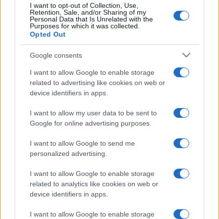
I want to opt-out of Collection, Use,
kapnak szabad kezet, hanem történeteket kell
Retention, Sale, and/or Sharing of my
Personal Data that Is Unrelated with the
fölkockázniuk,
Filó Vera, Karafiáth Orsolya
meg
Nényei
Purposes for which it was collected.
Opted Out
Borbála
történeteiről van szó. Ők is tudják, melyik a
kocsicég sportos csúcsmodellje, mert nekik az volt a
Google consents
dolguk, hogy az összes szükséges műszaki és esztétikai
I want to allow Google to enable storage
szempont pontos ismeretében írjanak rövid novellát. A
related to advertising like cookies on web or
sztárautó legyen a főszereplő. Szalóky Károly kérdésünkre:
device identifiers in apps.
mit szóltak a fiatal írónők a különös feladat hallatán,
I want to allow my user data to be sent to
elmondta, hogy rötyögtek.
Google for online advertising purposes.
I want to allow Google to send me
personalized advertising.
Elkészültek azóta a történetek, furák, mint maga a pályázat,
a feltehetően ugyancsak fura képregényeket grafikusból,
I want to allow Google to enable storage
related to analytics like cookies on web or
iparművészeti egyetemi szakirányvezetőből,
device identifiers in apps.
galériatulajdonosból és kocsi-márkaigazgatóból álló zsűri
rangsorolja majd. A díjnyertes képregényekből háromnapos
I want to allow Google to enable storage