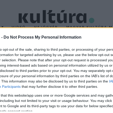
T
VIDEÓ
HAJÓGYÁR
MAGYAR KULTÚRA M
 -
Do Not Process My Personal Information
t box
to opt-out of the sale, sharing to third parties, or processing of your per
formation for targeted advertising by us, please use the below opt-out s
r selection. Please note that after your opt-out request is processed y
 jönnek létre. A háromdimenziós tárgyak fokozatosan térnek át eg
eing interest-based ads based on personal information utilized by us or
yak tovább transzformálódva egy elvontabb képi jelentést közvet
disclosed to third parties prior to your opt-out. You may separately opt-
losure of your personal information by third parties on the IAB’s list of
k stádiumai a manuális képtől, installációtól a leképzésig annak
. This information may also be disclosed by us to third parties on the
IA
pés választja el a digitális médiumok dematerializált szimulált műve
Participants
that may further disclose it to other third parties.
űvészetnek adott teret, hanem a virtuális teret változtatta művészet
 that this website/app uses one or more Google services and may gath
58. A kiállítást 2004. július 8-án, csütörtökön 17:30 órakor megnyi
including but not limited to your visit or usage behaviour. You may click 
, hétfő kivételével naponta 10-18 óráig.
 to Google and its third-party tags to use your data for below specifi
ogle consent section.