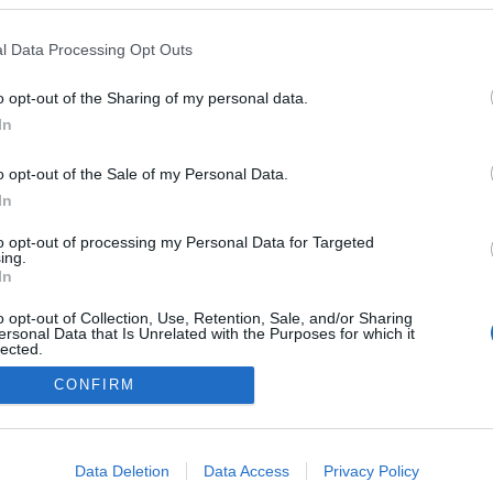
l Data Processing Opt Outs
o opt-out of the Sharing of my personal data.
In
o opt-out of the Sale of my Personal Data.
In
to opt-out of processing my Personal Data for Targeted
ing.
In
o opt-out of Collection, Use, Retention, Sale, and/or Sharing
ersonal Data that Is Unrelated with the Purposes for which it
lected.
Out
CONFIRM
NÉPI
consents
o allow Google to enable storage related to advertising like cookies on
DATVÉDELEM
HIRDETÉSI INFORMÁCIÓK
FELHASZNÁLÁSI F
Data Deletion
Data Access
Privacy Policy
evice identifiers in apps.